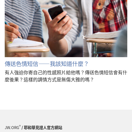
傳送色情短信——我該知道什麼？
有人強迫你寄自己的性感照片給他嗎？傳送色情短信會有什
麼後果？這樣的調情方式是無傷大雅的嗎？
®
JW.ORG
/ 耶和華見證人官方網站