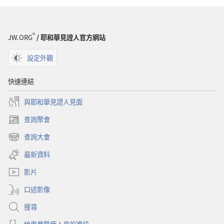
®
JW.ORG
/ 耶和華見證人官方網站
設定外觀
快速連結
與耶和華見證人見面
查詢聚會
（開
啟
查詢大會
（開
新
啟
視
最新資料
新
窗）
視
影片
窗）
口述影像
搜尋