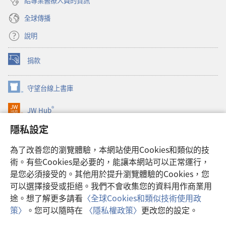
給專業醫療人員的資訊
全球傳播
說明
捐款
（開
啟
新
守望台線上書庫
（開
視
啟
窗）
®
JW Hub
新
（開
視
啟
隱私設定
窗）
JW Library®
新
視
為了改善您的瀏覽體驗，本網站使用Cookies和類似的技
窗）
Watchtower Library
術。有些Cookies是必要的，能讓本網站可以正常運行，
是您必須接受的。其他用於提升瀏覽體驗的Cookies，您
可以選擇接受或拒絕。我們不會收集您的資料用作商業用
途。想了解更多請看
〈全球Cookies和類似技術使用政
Copyright
© 2026 Watch Tower Bible and Tract Society of Pennsylvania.
策〉
。您可以隨時在
〈隱私權政策〉
更改您的設定。
使用條款
|
隱私權政策
|
隱私設定