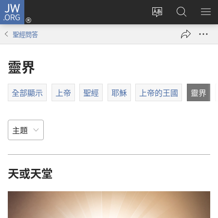
JW.ORG
登
入
更
搜
顯
（開
改
尋
示
聖經問答
啟
網
JW.ORG
選
新
站
單
靈界
視
語
窗）
言
全部顯示
上帝
聖經
耶穌
上帝的王國
靈界
天或天堂