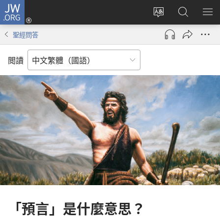
JW.ORG
登
入
更
搜
顯
（開
改
尋
示
聖經問答
啟
網
JW.ORG
選
新
站
單
閲讀
視
語
窗）
言
「預言」是什麼意思？