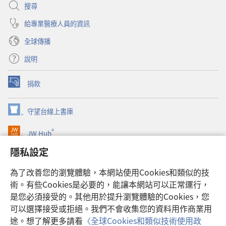
搜尋
給專業醫療人員的資訊
全球傳播
說明
捐款
（開
啟
新
守望台線上書庫
（開
視
啟
窗）
®
JW Hub
新
（開
視
啟
隱私設定
窗）
JW Library®
新
視
為了改善您的瀏覽體驗，本網站使用Cookies和類似的技
窗）
Watchtower Library
術。有些Cookies是必要的，能讓本網站可以正常運行，
是您必須接受的。其他用於提升瀏覽體驗的Cookies，您
可以選擇接受或拒絕。我們不會收集您的資料用作商業用
途。想了解更多請看
〈全球Cookies和類似技術使用政