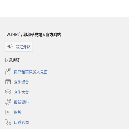
®
JW.ORG
/ 耶和華見證人官方網站
設定外觀
快速連結
與耶和華見證人見面
查詢聚會
（開
啟
查詢大會
（開
新
啟
視
最新資料
新
窗）
視
影片
窗）
口述影像