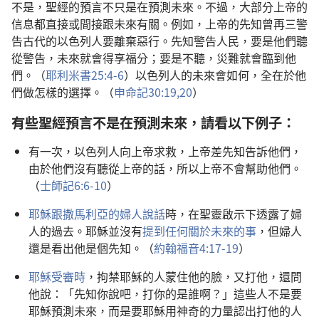
不是，聖經的預言不只是在預測未來。不過，大部分上帝的
信息都直接或間接跟未來有關。例如，上帝的先知曾再三警
告古代的以色列人要離棄惡行。先知警告人民，要是他們聽
從警告，未來就會得享福分；要是不聽，災難就會臨到他
們。（
耶利米書25:4-6
）以色列人的未來會如何，全在於他
們做怎樣的選擇。（
申命記30:19,20
）
有些聖經預言不是在預測未來，請看以下例子：
有一次，以色列人向上帝求救，上帝差先知告訴他們，
由於他們沒有聽從上帝的話，所以上帝不會幫助他們。
（
士師記6:6-10
）
耶穌跟撒馬利亞的婦人說話
時，在聖靈啟示下透露了婦
人的過去。耶穌並沒有
提到任何關於未來的事
，但婦人
還是看出他是個先知。（
約翰福音4:17-19
）
耶穌受審時
，拘禁耶穌的人蒙住他的臉，又打他，還問
他說：「先知你說吧，打你的是誰啊？」這些人不是要
耶穌預測未來，而是要耶穌用神奇的力量認出打他的人