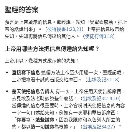
聖經的答案
預言是上帝啟示的信息。聖經說，先知「受聖靈感動，把上
帝的話說出來」。（
彼得後書1:20,21
）上帝把信息啟示給
先知，先知再將信息傳達給其他人。（
使徒行傳3:18
）
上帝用哪些方法把信息傳達給先知呢？
上帝用以下幾種方式啟示他的先知：
直接寫下信息
這個方法上帝至少用過一次，聖經記載，
上帝把寫著十誡的石版交給摩西。（
出埃及記31:18
）
差天使把信息告訴人
有一次，上帝任用天使告訴摩西，
去見埃及法老時該說些什麼話。（
出埃及記3:2-4,
10
）
當傳達的信息很重要時，上帝會吩咐天使把信息的內容
一字一句口述給先知，例如有一次耶和華告訴摩西：
「你要寫下
這些誡命
，因為我跟你和以色列人所立的
約，都以
這一切誡命
為根據。」（
出埃及記34:27
）
a