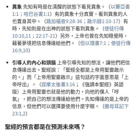
異象
先知有時是在清醒的狀態下看見異象。（
以賽亞書
1:1；
哈巴谷書1:1
）有的異象十分真實，看到異象的人
也置身其中。（
路加福音9:28-36；
啟示錄1:10-17
）有
時，先知則是在出神的狀態下看到異象。（
使徒行傳
10:10,11；
22:17-21
）另外，上帝也曾在先知睡覺時，
藉著夢境把信息傳達給他們。（
但以理書7:1；
使徒行傳
16:9,10
）
引導人的內心和頭腦
上帝引導先知的想法，讓他們把信
息傳達出去。聖經說：「聖經全都是上帝用聖靈啟示
的。」而「上帝用聖靈啟示」這句話的字面意思是「上
帝呼出」。（
提摩太後書3:16
；《強調本聖經》英語
版）上帝用聖靈也就是他的動力，向他的僕人「呼
氣」，把自己的想法傳達給他們。先知傳達的是上帝的
信息，但他們可以選擇要使用什麼字眼。（
撒母耳記下
23:1,2
）
聖經的預言都是在預測未來嗎？