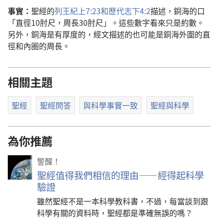
事實：
聖經的
列王紀上7:23和
歷代志下4:2
描述，銅海的口
「直徑10肘尺，周長30肘尺」。這些數字看來只是約數。
另外，銅海是有厚度的，經文描述的也可能是銅海外圍的直
徑和內圈的周長。
相關主題
聖經
聖經問答
與科學事實一致
聖經與科學
為你推薦
警醒！
聖經值得我們相信的理由——經得起科學
驗證
雖然聖經不是一本科學教科書，不過，每當談到跟
科學有關的資料時，聖經都是準確無誤的嗎？