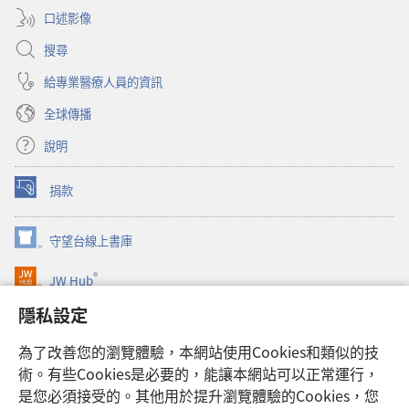
口述影像
搜尋
給專業醫療人員的資訊
全球傳播
說明
捐款
（開
啟
新
守望台線上書庫
（開
視
啟
窗）
®
JW Hub
新
（開
視
啟
隱私設定
窗）
JW Library®
新
視
為了改善您的瀏覽體驗，本網站使用Cookies和類似的技
窗）
Watchtower Library
術。有些Cookies是必要的，能讓本網站可以正常運行，
是您必須接受的。其他用於提升瀏覽體驗的Cookies，您