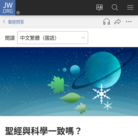
JW.ORG
登
入
更
搜
顯
（開
改
尋
示
聖經問答
啟
網
JW.ORG
選
新
站
單
閲讀
視
語
窗）
言
聖經與科學一致嗎？