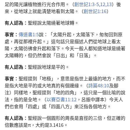
足的陽光讓植物進行光合作用。（
創世記1:3-5,
12,13
）後
來，從地球上就能清楚地看到太陽。（
創世記1:16
）
有人認為：
聖經說太陽繞著地球轉。
事實：
傳道書1:5
說：「太陽升起，太陽落下，匆匆回到原
處，再從那裡升起。」這句話只是描述人們從地球上看太
陽，太陽彷彿會升起和落下。今天一般人都知道地球是繞著
太陽轉的，但仍然會說「日出」和「日落」。
有人認為：
聖經說地球是平的。
事實：
聖經提到「地極」，意思是指世上最遠的地方，而不
是指大地是平的或大地真的有個邊緣。（
詩篇48:10
及腳
注）同樣地，聖經提到「地的四角」，這只是一個比喻的說
法，指的是全地。（
以賽亞書11:12
，呂振中譯本）今天人
們也會用「四處」或「四面八方」來泛指各個地方。
有人認為：
聖經說一個圓形的周長是直徑的三倍，但正確的
倍數應該是π，大約是3.1416。