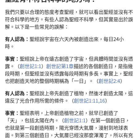
我們只要以合理的態度考查聖經，就可以看出聖經並沒有不
符合科學的地方。有些人認為聖經不科學，但其實是出於誤
解。以下是一些常見的誤解：
有人認為：
聖經說宇宙在六天內被創造出來，每日24小
時。
事實：
聖經說上帝在遠古創造了宇宙，但具體時間並沒有透
露。（
創世記1:1
）
創世記第1章
描述的各個創造日，是指幾
段時期，但聖經並沒有透露每段時期有多長。事實上，聖經
也把創造天地的整個時期稱為「一日」。（
創世記2:4
）
有人認為：
聖經說上帝先創造了植物，然後才創造太陽，這
違反了光合作用所需的條件。（
創世記1:11,
16
）
事實：
聖經表明，上帝創造植物之前，就早已創造了
「天」，包括太陽在內。（
創世記1:1
）在第一個創造日，
也就是第一段創造時期，陽光穿透大氣層，漫射到地球表
面。到第三個創造日，大氣層已經沒那麼渾濁了，所以有充