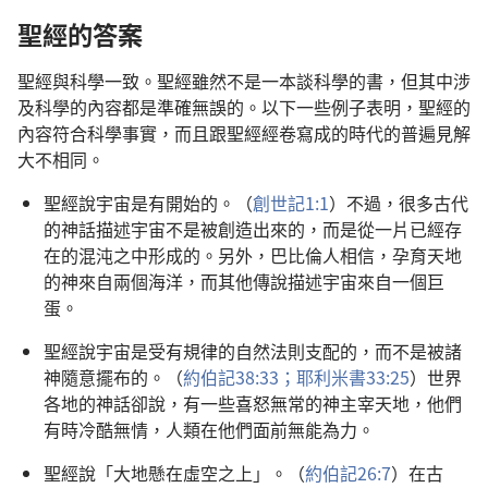
聖經的答案
聖經與科學一致。聖經雖然不是一本談科學的書，但其中涉
及科學的內容都是準確無誤的。以下一些例子表明，聖經的
內容符合科學事實，而且跟聖經經卷寫成的時代的普遍見解
大不相同。
聖經說宇宙是有開始的。（
創世記1:1
）不過，很多古代
的神話描述宇宙不是被創造出來的，而是從一片已經存
在的混沌之中形成的。另外，巴比倫人相信，孕育天地
的神來自兩個海洋，而其他傳說描述宇宙來自一個巨
蛋。
聖經說宇宙是受有規律的自然法則支配的，而不是被諸
神隨意擺布的。（
約伯記38:33；
耶利米書33:25
）世界
各地的神話卻說，有一些喜怒無常的神主宰天地，他們
有時冷酷無情，人類在他們面前無能為力。
聖經說「大地懸在虛空之上」。（
約伯記26:7
）在古