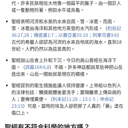
代，許多民族相信大地像一個扁平的盤子，由一個巨人
或一隻動物托著，例如水牛或烏龜。
聖經表明河流和水泉的水來自雨、雪、冰雹，而雨、
雪、冰雹由海洋和其他地方蒸發的水汽形成。（
約伯記
36:27,28；
傳道書1:7；
以賽亞書55:10；
阿摩司書9:6
）
古代的希臘人卻認為河流的水來自地底的海水。直到18
世紀，人們仍然以為這是真的。
聖經說山岳會上升和下沉，今日的高山曾經在海洋下
面。（
詩篇104:6,
8
）不過，許多神話都說某些神把山岳
造出來，山岳一開始就是現在的模樣。
聖經提到的衛生措施能讓人保持健康。上帝給以色列人
的法律包括：觸摸屍體後要洗手；要隔離患上傳染病的
人；要掩埋糞便。（
利未記11:28；
13:1-5；
申命記
23:13
）可是，當時的埃及人卻把摻了人糞的「藥」塗在
傷口上。
聖經有不符合科學的地方嗎？