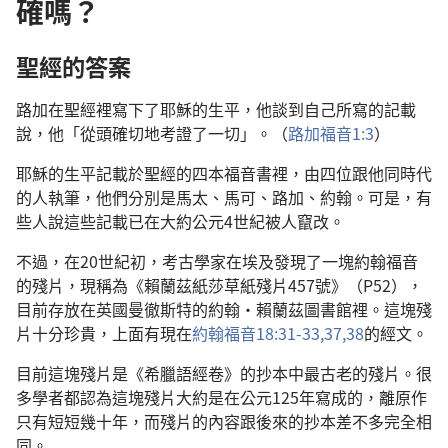
確嗎？
聖經的答案
路加在聖經裡寫下了耶穌的生平，他談到自己所寫的記載
說，他「從頭確切地考證了一切」。（
路加福音1:3
）
耶穌的生平記載於聖經的四本福音書裡，由四位跟他同時代
的人執筆，他們分別是馬太、馬可、路加、約翰。可是，有
些人說這些記載已在大約公元4世紀被人竄改。
不過，在20世紀初，考古學家在埃及發現了一塊約翰福音
的殘片，現稱為《賴蘭茲紙莎草紙殘片457號》（P52），
目前存放在英國曼徹斯特的約翰·賴蘭茲圖書館裡。這塊殘
片十分珍貴，上面有現在
約翰福音18:31-33,
37,38
的經文。
目前這塊殘片是《希臘語經卷》的抄本中最古老的殘片。很
多學者都認為這塊殘片大約是在公元125年寫成的，離原作
只有短短幾十年，而殘片的內容跟後來的抄本差不多完全相
同。