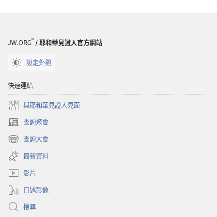
®
JW.ORG
/ 耶和華見證人官方網站
設定外觀
快速連結
與耶和華見證人見面
查詢聚會
（開
啟
查詢大會
（開
新
啟
視
最新資料
新
窗）
視
影片
窗）
口述影像
搜尋