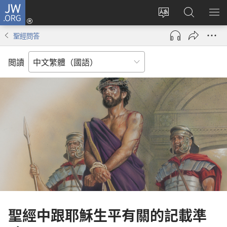
JW.ORG
登
入
更
搜
顯
（開
改
尋
示
聖經問答
啟
網
JW.ORG
選
新
站
單
閲讀
視
語
窗）
言
聖經中跟耶穌生平有關的記載準