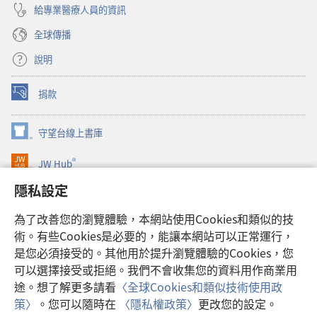
給專業醫療人員的資訊
全球傳播
說明
捐款
（開
啟
新
守望台線上書庫
（開
視
啟
窗）
®
JW Hub
新
（開
視
啟
隱私設定
窗）
JW Library®
新
視
為了改善您的瀏覽體驗，本網站使用Cookies和類似的技
窗）
Watchtower Library
術。有些Cookies是必要的，能讓本網站可以正常運行，
是您必須接受的。其他用於提升瀏覽體驗的Cookies，您
可以選擇接受或拒絕。我們不會收集您的資料用作商業用
途。想了解更多請看
〈全球Cookies和類似技術使用政
Copyright
© 2026 Watch Tower Bible and Tract Society of Pennsylvania.
策〉
。您可以隨時在
〈隱私權政策〉
更改您的設定。
使用條款
|
隱私權政策
|
隱私設定