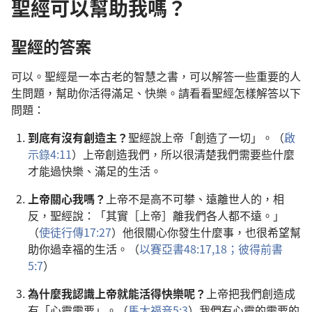
聖經可以幫助我嗎？
聖經的答案
可以。聖經是一本古老的智慧之書，可以解答一些重要的人
生問題，幫助你活得滿足、快樂。請看看聖經怎樣解答以下
問題：
到底有沒有創造主？
聖經說上帝「創造了一切」。（
啟
示錄4:11
）上帝創造我們，所以很清楚我們需要些什麼
才能過快樂、滿足的生活。
上帝關心我嗎？
上帝不是高不可攀、遠離世人的，相
反，聖經說：「其實［上帝］離我們各人都不遠。」
（
使徒行傳17:27
）他很關心你發生什麼事，也很希望幫
助你過幸福的生活。（
以賽亞書48:17,18；
彼得前書
5:7
）
為什麼我認識上帝就能活得快樂呢？
上帝把我們創造成
有「心靈需要」。（
馬太福音5:3
）我們有心靈的需要的