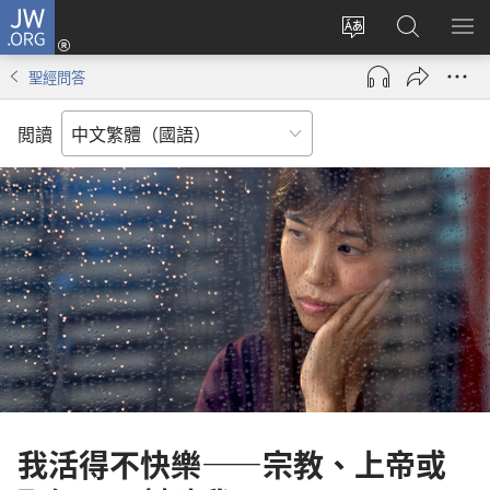
JW.ORG
登
入
更
搜
顯
（開
改
尋
示
聖經問答
啟
網
JW.ORG
選
新
站
單
閲讀
視
語
窗）
言
我活得不快樂——宗教、上帝或