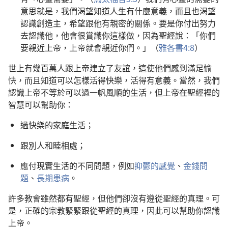
意思就是，我們渴望知道人生有什麼意義，而且也渴望
認識創造主，希望跟他有親密的關係。要是你付出努力
去認識他，他會很賞識你這樣做，因為聖經說：「你們
要親近上帝，上帝就會親近你們。」（
雅各書4:8
）
世上有幾百萬人跟上帝建立了友誼，這使他們感到滿足愉
快，而且知道可以怎樣活得快樂，活得有意義。當然，我們
認識上帝不等於可以過一帆風順的生活，但上帝在聖經裡的
智慧可以幫助你：
過快樂的家庭生活；
跟別人和睦相處；
應付現實生活的不同問題，例如
抑鬱的感覺
、
金錢問
題
、
長期患病
。
許多教會雖然都有聖經，但他們卻沒有遵從聖經的真理。可
是，正確的宗教緊緊跟從聖經的真理，因此可以幫助你認識
上帝。