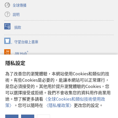
全球傳播
說明
捐款
（開
啟
新
守望台線上書庫
（開
視
啟
窗）
®
JW Hub
新
（開
視
啟
隱私設定
窗）
JW Library®
新
視
為了改善您的瀏覽體驗，本網站使用Cookies和類似的技
窗）
Watchtower Library
術。有些Cookies是必要的，能讓本網站可以正常運行，
是您必須接受的。其他用於提升瀏覽體驗的Cookies，您
可以選擇接受或拒絕。我們不會收集您的資料用作商業用
途。想了解更多請看
〈全球Cookies和類似技術使用政
Copyright
© 2026 Watch Tower Bible and Tract Society of Pennsylvania.
策〉
。您可以隨時在
〈隱私權政策〉
更改您的設定。
使用條款
|
隱私權政策
|
隱私設定