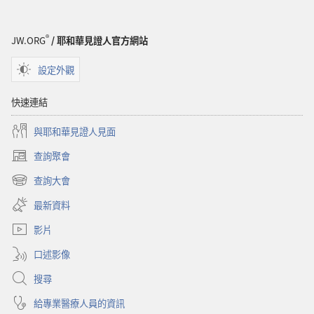
®
JW.ORG
/ 耶和華見證人官方網站
設定外觀
快速連結
與耶和華見證人見面
查詢聚會
（開
啟
查詢大會
（開
新
啟
視
最新資料
新
窗）
視
影片
窗）
口述影像
搜尋
給專業醫療人員的資訊