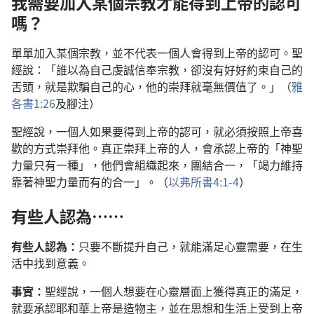
我需要加入某個宗教才能得到上帝的認可
嗎？
單單加入某個宗教，並不代表一個人會得到上帝的認可。聖
經說：「誰以為自己虔誠信奉宗教，卻沒有好好約束自己的
舌頭，就是欺騙自己的心，他的崇拜就毫無價值了。」（
雅
各書1:26
及腳注）
聖經說，一個人如果要得到上帝的認可，就必須按照上帝喜
歡的方式崇拜他。真正崇拜上帝的人，會承認上帝的「神聖
力量只有一種」，他們會組織起來，團結合一，「竭力維持
靠著神聖力量而有的合一」。（
以弗所書4:1-4
）
有些人認為……
有些人認為：
只要不斷提升自己，就能滿足心靈需要，在生
活中找到意義。
事實：
聖經說，一個人想要在心靈層面上獲得真正的滿足，
就要承認耶和華上帝是造物主，並在思想和生活上受到上帝