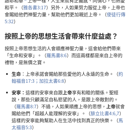
跟耶和華
上帝一樣，人生來就有正義感、同情心，也熱愛
c
和平。（
雅各書3:17
）另外，人如果努力服從上帝，上帝也
會賜給他們神聖力量，幫助他們更加親近上帝。（
使徒行傳
5:32
）
按照上帝的思想生活會帶來什麼益處？
按照上帝思想生活的人會順應神聖力量，這會給他們帶來
「生命和安寧」。（
羅馬書8:6
）而這兩樣都是來自上帝的
禮物，是無價之寶。
生命
：上帝承諾會賜給那些愛他的人永遠的生命。（
約
翰福音17:3；
加拉太書6:8
）
安寧：
這樣的安寧來自跟
上帝
享有和睦的關係。聖經
說，那些只顧滿足自私慾望的人，是跟上帝敵對的。
（
羅馬書8:7
）不過，人如果順應上帝的思想，
上帝
就會
賜給他們「超越人能理解的安寧」。（
腓立比書4:6,7
）
這樣的安寧能夠幫助人在生活中找到真正的快樂。（
馬
太福音5:3
）