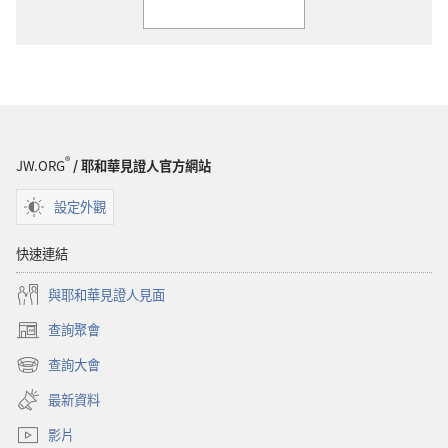
®
JW.ORG
/ 耶和華見證人官方網站
設定外觀
快速連結
與耶和華見證人見面
查詢聚會
（開
啟
查詢大會
（開
新
啟
視
最新資料
新
窗）
視
影片