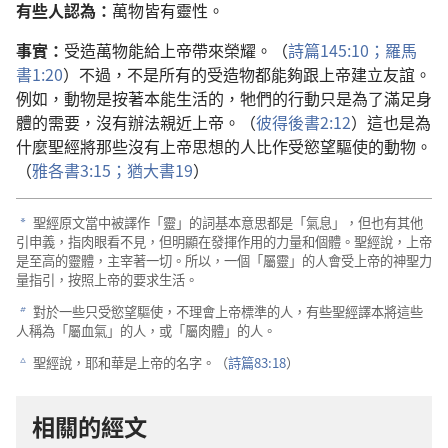
有些人認為：
萬物皆有靈性。
事實：
受造萬物能給上帝帶來榮耀。（
詩篇145:10；
羅馬
書1:20
）不過，不是所有的受造物都能夠跟上帝建立友誼。
例如，動物是按著本能生活的，牠們的行動只是為了滿足身
體的需要，沒有辦法親近上帝。（
彼得後書2:12
）這也是為
什麼聖經將那些沒有上帝思想的人比作受慾望驅使的動物。
（
雅各書3:15；
猶大書19
）
聖經原文當中被譯作「靈」的詞基本意思都是「氣息」，但也有其他
a
引申義，指肉眼看不見，但明顯在發揮作用的力量和個體。聖經說，上帝
是至高的靈體，主宰著一切。所以，一個「屬靈」的人會受上帝的神聖力
量指引，按照上帝的要求生活。
對於一些只受慾望驅使，不理會上帝標準的人，有些聖經譯本將這些
b
人稱為「屬血氣」的人，或「屬肉體」的人。
聖經說，耶和華是上帝的名字。（
詩篇83:18
）
c
相關的經文