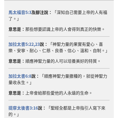
馬太福音5:3
及腳注說：
「深知自己需要上帝的人有福
了。」
意思是：
那些想要認識上帝的人會得到真正的快樂。
加拉太書5:22,23
說：
「神聖力量的果實有愛心、喜
樂、安寧、耐心、仁慈、良善、信心、溫和、自制。」
意思是：
順應神聖力量的人可以培養美好的特質。
加拉太書6:8
說：
「順應神聖力量撒種的，就從神聖力
量收永生。」
意思是：
上帝會給那些愛他的人永遠的生命。
提摩太後書3:16
說：
「聖經全都是上帝指引人寫下來
的。」