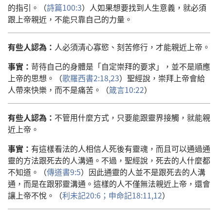
的指引。（
詩篇100:3
）人如果想要找到人生意義，就必須
跟上帝親近，不能只靠自己的力量。
有些人認為：
人必須清心寡慾、刻苦修行，才能親近上帝。
事實：
苛待自己的身體是「自定崇拜的要求」，並不是順應
上帝的思想。（
歌羅西書2:18,
23
）聖經說，崇拜上帝會給
人帶來快樂，而不是痛苦。（
箴言10:22
）
有些人認為：
不管用什麼方式，只要能跟靈界接觸，就能親
近上帝。
事實：
有這樣看法的人相信人死後有靈魂，而且可以通過通
靈的方法跟死去的人溝通。不過，聖經說，死去的人什麼都
不知道。（
傳道書9:5
）因此通靈的人並不是跟死去的人溝
通，而是在跟邪靈溝通。這樣的人不僅無法親近上帝，還會
讓上帝不悅。（
利未記20:6；
申命記18:11,12
）