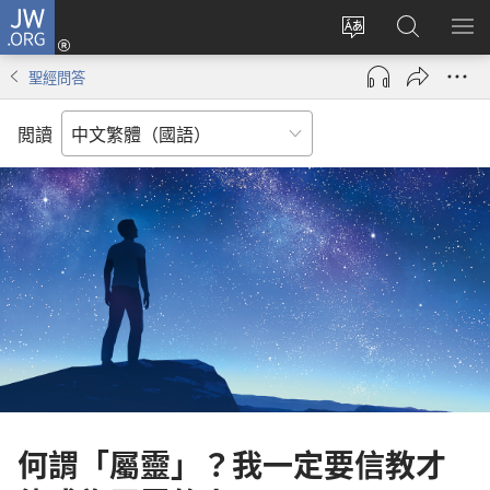
JW.ORG
登
入
更
搜
顯
（開
改
尋
示
聖經問答
啟
網
JW.ORG
選
新
站
單
閲讀
視
語
窗）
言
何謂「屬靈」？我一定要信教才