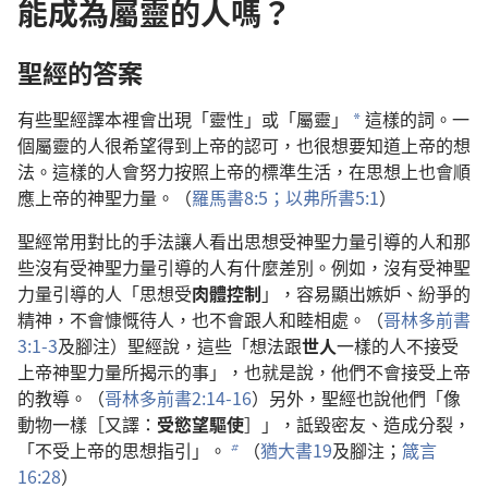
能成為屬靈的人嗎？
聖經的答案
有些聖經譯本裡會出現「靈性」或「屬靈」
這樣的詞。一
a
個屬靈的人很希望得到上帝的認可，也很想要知道上帝的想
法。這樣的人會努力按照上帝的標準生活，在思想上也會順
應上帝的神聖力量。（
羅馬書8:5；
以弗所書5:1
）
聖經常用對比的手法讓人看出思想受神聖力量引導的人和那
些沒有受神聖力量引導的人有什麼差別。例如，沒有受神聖
力量引導的人「思想受
肉體控制
」，容易顯出嫉妒、紛爭的
精神，不會慷慨待人，也不會跟人和睦相處。（
哥林多前書
3:1-3
及腳注）聖經說，這些「想法跟
世人
一樣的人不接受
上帝神聖力量所揭示的事」，也就是說，他們不會接受上帝
的教導。（
哥林多前書2:14-16
）另外，聖經也說他們「像
動物一樣［又譯：
受慾望驅使
］」，詆毀密友、造成分裂，
「不受上帝的思想指引」。
（
猶大書19
及腳注；
箴言
b
16:28
）