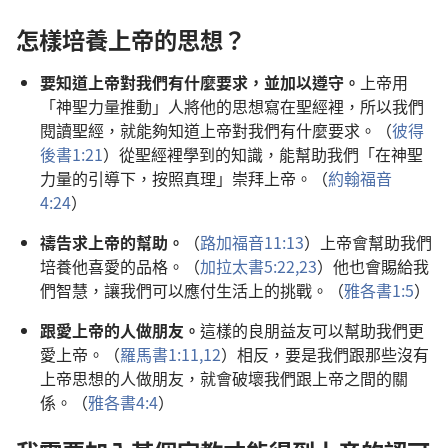
怎樣培養上帝的思想？
要知道上帝對我們有什麼要求，並加以遵守。
上帝用
「神聖力量推動」人將他的思想寫在聖經裡，所以我們
閱讀聖經，就能夠知道上帝對我們有什麼要求。（
彼得
後書1:21
）從聖經裡學到的知識，能幫助我們「在神聖
力量的引導下，按照真理」崇拜上帝。（
約翰福音
4:24
）
禱告求上帝的幫助。
（
路加福音11:13
）上帝會幫助我們
培養他喜愛的品格。（
加拉太書5:22,23
）他也會賜給我
們智慧，讓我們可以應付生活上的挑戰。（
雅各書1:5
）
跟愛上帝的人做朋友。
這樣的良朋益友可以幫助我們更
愛上帝。（
羅馬書1:11,12
）相反，要是我們跟那些沒有
上帝思想的人做朋友，就會破壞我們跟上帝之間的關
係。（
雅各書4:4
）