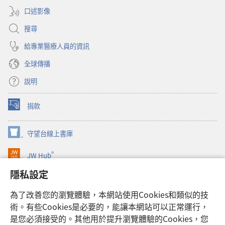
窗）
口述影像
搜尋
給專業醫療人員的資訊
全球傳播
說明
捐款
（開
啟
新
守望台線上書庫
（開
視
啟
窗）
®
JW Hub
新
（開
視
啟
隱私設定
窗）
JW Library®
新
視
為了改善您的瀏覽體驗，本網站使用Cookies和類似的技
窗）
Watchtower Library
術。有些Cookies是必要的，能讓本網站可以正常運行，
是您必須接受的。其他用於提升瀏覽體驗的Cookies，您