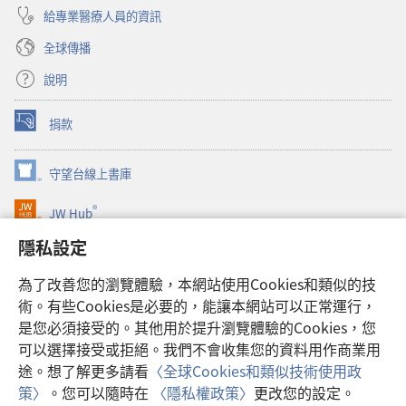
給專業醫療人員的資訊
全球傳播
說明
捐款
（開
啟
新
守望台線上書庫
（開
視
啟
窗）
®
JW Hub
新
（開
視
啟
隱私設定
窗）
JW Library®
新
視
為了改善您的瀏覽體驗，本網站使用Cookies和類似的技
窗）
Watchtower Library
術。有些Cookies是必要的，能讓本網站可以正常運行，
是您必須接受的。其他用於提升瀏覽體驗的Cookies，您
可以選擇接受或拒絕。我們不會收集您的資料用作商業用
途。想了解更多請看
〈全球Cookies和類似技術使用政
Copyright
© 2026 Watch Tower Bible and Tract Society of Pennsylvania.
策〉
。您可以隨時在
〈隱私權政策〉
更改您的設定。
使用條款
|
隱私權政策
|
隱私設定