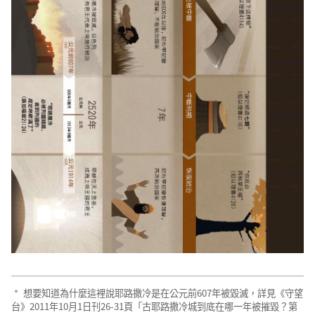
想要知道為什麼這裡說耶路撒冷是在公元前607年被毀滅，詳見《守望
a
台》2011年10月1日刊26-31頁「古耶路撒冷城到底在哪一年被摧毀？第