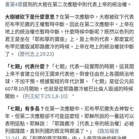
書第4章
提到的大樹在第二次應驗中則代表上帝的統治權。
大樹被砍下是什麼意思？
在第一次應驗中，大樹被砍下代表
尼布甲尼撒的王權暫時中斷，因此在第二次應驗中，上帝在
地上的統治權也暫時中斷。什麼時候中斷呢？既然以色列的
君王是坐在「耶和華的寶座」上，是上帝的代表，那麼當尼
布甲尼撒毀滅耶路撒冷的時候，上帝在地上的統治權就中斷
了。（
歷代志上29:23
）
「七期」代表什麼？
「七期」代表一段實際的時期，這其間
上帝不會建立任何王國來代表他，倒會任由世上各國統治地
球，不加干預。根據聖經的年代計算，「七期」是從公元前
607年10月開始，也就是從耶路撒冷被巴比倫人毀滅的時候
開始。（
列王紀下25:1,
8-10
）
a
「七期」有多長？
在第一次應驗中，尼布甲尼撒失去神智七
年，但第二次應驗卻不可能這麼短，耶穌所說的一番話可以
表明這點。耶穌說：「耶路撒冷［代表上帝的統治權］必被
列國踐踏，直到列國的既定時期滿了。」（
路加福音
21:24
）在「列國的既定時期」中，上帝容許他的統治權