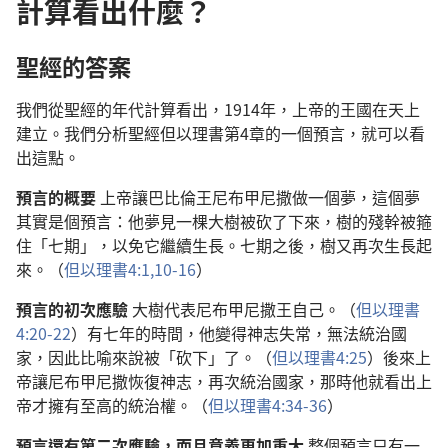
計算看出什麼？
聖經的答案
我們從聖經的年代計算看出，1914年，上帝的王國在天上
建立。我們分析聖經但以理書第4章的一個預言，就可以看
出這點。
預言的概要
上帝讓巴比倫王尼布甲尼撒做一個夢，這個夢
其實是個預言：他夢見一棵大樹被砍了下來，樹的殘幹被箍
住「七期」，以免它繼續生長。七期之後，樹又再次生長起
來。（
但以理書4:1,
10-16
）
預言的初次應驗
大樹代表尼布甲尼撒王自己。（
但以理書
4:20-22
）有七年的時間，他變得神志失常，無法統治國
家，因此比喻來說被「砍下」了。（
但以理書4:25
）後來上
帝讓尼布甲尼撒恢復神志，再次統治國家，那時他就看出上
帝才擁有至高的統治權。（
但以理書4:34-36
）
預言還有第二次應驗，而且意義更加重大
整個預言只有一