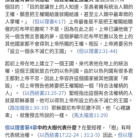
個目的：「目的是讓世上的人知道，至高者擁有統治人類的
王權，願意把王權賜給誰就賜給誰，甚至立人類中最卑微的
人掌權。」（
但以理書4:17
）上帝最後是不是把王權賜給驕
傲的尼布甲尼撒呢？不是，因為在此之前，上帝已讓他做了
另一個含預言意義的夢，這個夢顯示尼布甲尼撒以及世上的
其他國家都不會得到上帝所賜的王權。相反，上帝將要另外
「設立一個永不滅亡的王國」。（
但以理書2:31-44
）
起初上帝在地上建立了一個王國，來代表他在地上的統治
權，這個王國就是古代的以色列國。由於以色列國有很多君
王都對上帝不忠，因此上帝容許這個國家被其他國家「摔
毀」，但上帝預告他將要把王權賜給一個「持合法權柄的
人」。（
以西結書21:25-27
）聖經指出這個有合法權柄的人
就是耶穌基督，他可以得到上帝所設立的永不滅亡的王國。
（
路加福音1:30-33
）耶穌跟尼布甲尼撒不同，他「心裡謙
卑」，就像預言所說的一樣。（
馬太福音11:29
）
但以理書第4章
中的大樹代表什麼？
在聖經裡，「樹」有時
代表統治權。（
以西結書17:22-24；
31:2-5
）因此，
但以理