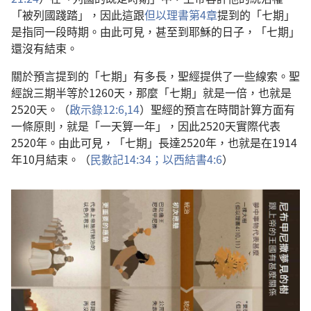
「被列國踐踏」，因此這跟
但以理書第4章
提到的「七期」
是指同一段時期。由此可見，甚至到耶穌的日子，「七期」
還沒有結束。
關於預言提到的「七期」有多長，聖經提供了一些線索。聖
經說三期半等於1260天，那麼「七期」就是一倍，也就是
2520天。（
啟示錄12:6,
14
）聖經的預言在時間計算方面有
一條原則，就是「一天算一年」，因此2520天實際代表
2520年。由此可見，「七期」長達2520年，也就是在1914
年10月結束。（
民數記14:34；
以西結書4:6
）