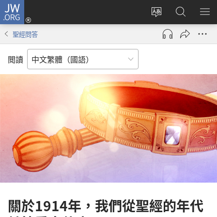
JW.ORG
登
入
更
搜
顯
（開
改
尋
示
聖經問答
啟
網
JW.ORG
選
新
站
單
閲讀
視
語
窗）
言
關於1914年，我們從聖經的年代