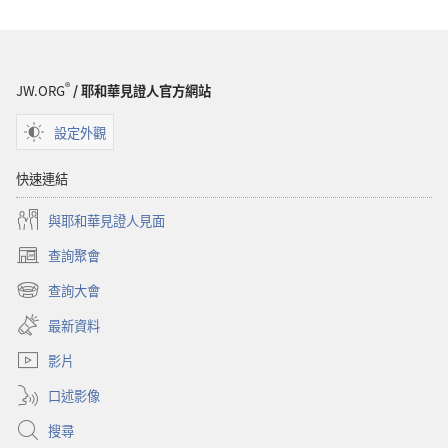
®
JW.ORG
/ 耶和華見證人官方網站
設定外觀
快速連結
與耶和華見證人見面
查詢聚會
（開
啟
查詢大會
（開
新
啟
視
最新資料
新
窗）
視
影片
窗）
口述影像
搜尋