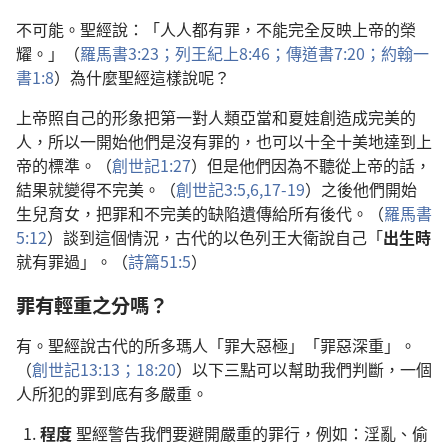
不可能。聖經說：「人人都有罪，不能完全反映上帝的榮
耀。」（
羅馬書3:23；
列王紀上8:46；
傳道書7:20；
約翰一
書1:8
）為什麼聖經這樣說呢？
上帝照自己的形象把第一對人類亞當和夏娃創造成完美的
人，所以一開始他們是沒有罪的，也可以十全十美地達到上
帝的標準。（
創世記1:27
）但是他們因為不聽從上帝的話，
結果就變得不完美。（
創世記3:5,6,
17-19
）之後他們開始
生兒育女，把罪和不完美的缺陷遺傳給所有後代。（
羅馬書
5:12
）談到這個情況，古代的以色列王大衛說自己「
出生時
就有罪過」。（
詩篇51:5
）
罪有輕重之分嗎？
有。聖經說古代的所多瑪人「罪大惡極」「罪惡深重」。
（
創世記13:13；
18:20
）以下三點可以幫助我們判斷，一個
人所犯的罪到底有多嚴重。
程度
聖經警告我們要避開嚴重的罪行，例如：淫亂、偷