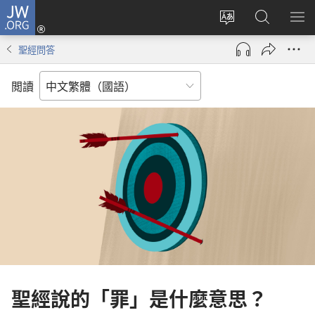
JW.ORG
登
入
更
搜
顯
（開
改
尋
示
聖經問答
啟
網
JW.ORG
選
新
站
單
閲讀
視
語
窗）
言
聖經說的「罪」是什麼意思？