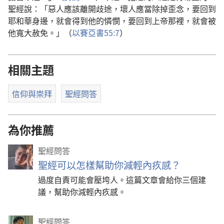
聖經說：「惡人應該離開歧途，壞人應當除掉歪念，要回到
耶和華身邊，就會得到他的憐憫，要回到上帝那裡，就會被
他寬大赦免。」（
以賽亞書55:7
）
相關主題
信仰與崇拜
聖經問答
為你推薦
聖經問答
聖經可以怎樣幫助你減輕內疚感？
過度自責可能會壓垮人。這篇文章會給你三個建
議，幫助你減輕內疚感。
聖經問答