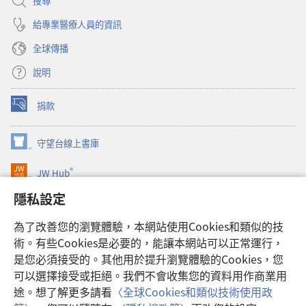
搜尋
給專業醫療人員的資訊
全球傳播
說明
捐款
（開
啟
新
守望台線上書庫
（開
視
啟
窗）
®
JW Hub
新
（開
視
啟
隱私設定
窗）
JW Library®
新
視
為了改善您的瀏覽體驗，本網站使用Cookies和類似的技
窗）
Watchtower Library
術。有些Cookies是必要的，能讓本網站可以正常運行，
是您必須接受的。其他用於提升瀏覽體驗的Cookies，您
可以選擇接受或拒絕。我們不會收集您的資料用作商業用
途。想了解更多請看
〈全球Cookies和類似技術使用政
Copyright
© 2026 Watch Tower Bible and Tract Society of Pennsylvania.