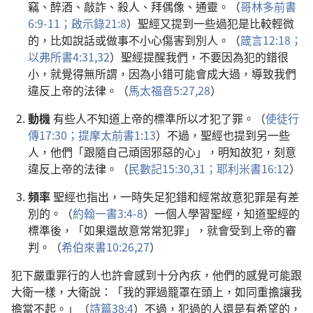
竊、醉酒、敲詐、殺人、拜偶像、通靈。（
哥林多前書
6:9-11；
啟示錄21:8
）聖經又提到一些過犯是比較輕微
的，比如說話或做事不小心傷害到別人。（
箴言12:18；
以弗所書4:31,32
）聖經提醒我們，不要因為犯的錯很
小，就覺得無所謂，因為小錯可能會成大過，導致我們
違反上帝的法律。（
馬太福音5:27,28
）
動機
有些人不知道上帝的標準所以才犯了罪。（
使徒行
傳17:30；
提摩太前書1:13
）不過，聖經也提到另一些
人，他們「跟隨自己頑固邪惡的心」，明知故犯，刻意
違反上帝的法律。（
民數記15:30,31；
耶利米書16:12
）
頻率
聖經也指出，一時失足犯錯和經常故意犯罪是有差
別的。（
約翰一書3:4-8
）一個人學習聖經，知道聖經的
標準後，「如果還故意常常犯罪」，就會受到上帝的審
判。（
希伯來書10:26,27
）
犯下嚴重罪行的人也許會感到十分內疚，他們的感覺可能跟
大衛一樣，大衛說：「我的罪過籠罩在頭上，如同重擔讓我
擔當不起。」（
詩篇38:4
）不過，犯過的人還是有希望的，