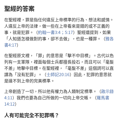
聖經的答案
在聖經裡，罪是指任何違反上帝標準的行為、想法和感情。
人違反上帝的法律，做一些在上帝看來是錯的或不正義的
事，就是犯罪。（
約翰一書3:4；
5:17
）聖經還提到，如果
「人知道怎樣做對的事，卻不去做」，也是一種罪。（
雅各
書4:17
）
在聖經原文裡，「罪」的意思是「擊不中目標」。古代以色
列有一支軍隊，裡面每個士兵都擅長投石，而且可以「毫髮
不差」地擊中目標。在聖經裡，「毫髮不差」這個詞可以直
譯為「沒有犯罪」。（
士師記20:16
）因此，犯罪的意思就
是達不到上帝的完美標準。
上帝創造了一切，所以他有權力為人類制定標準。（
啟示錄
4:11
）我們也要為自己所做的一切向上帝交帳。（
羅馬書
14:12
）
人有可能完全不犯罪嗎？