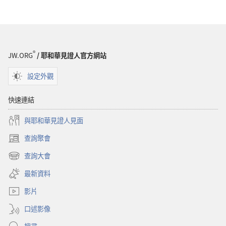
®
JW.ORG
/ 耶和華見證人官方網站
設定外觀
快速連結
與耶和華見證人見面
查詢聚會
（開
啟
查詢大會
（開
新
啟
視
最新資料
新
窗）
視
影片
窗）
口述影像