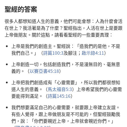
聖經的答案
很多人都想知道人生的意義，他們可能會想：人為什麼會活
在世上？我活著是為了什麼？聖經指出，人活在世上是要跟
上帝做朋友。關於這點，請看看聖經的一些重要真理：
上帝是我們的創造主。聖經說：「造我們的是他，不是
我們自己。」（
詩篇100:3
及腳注；
啟示錄4:11
）
上帝創造一切，包括創造我們，不是漫無目的、毫無意
義的。（
以賽亞書45:18
）
上帝把我們創造成有「心靈需要」，所以我們都很想知
道人生的意義。（
馬太福音5:3
）上帝希望我們的心靈需
要能得到滿足。（
詩篇145:16
）
我們想要滿足自己的心靈需要，就要跟上帝建立友誼。
有些人覺得，跟上帝做朋友是不可能的，但聖經鼓勵我
們，說：「你們要親近上帝，上帝就會親近你們。」