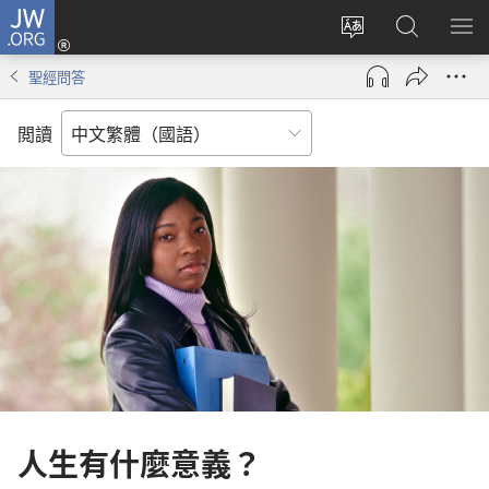
JW.ORG
登
入
更
搜
顯
（開
改
尋
示
聖經問答
啟
網
JW.ORG
選
新
站
單
閲讀
視
語
窗）
言
人生有什麼意義？