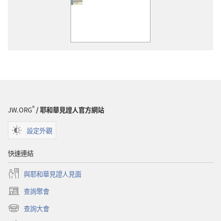
®
JW.ORG
/ 耶和華見證人官方網站
設定外觀
快速連結
與耶和華見證人見面
查詢聚會
（開
啟
查詢大會
（開
新