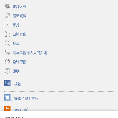
啟
查詢大會
（開
新
啟
視
最新資料
新
窗）
視
影片
窗）
口述影像
搜尋
給專業醫療人員的資訊
全球傳播
說明
捐款
（開
啟
新
守望台線上書庫
（開
視
啟
窗）
®
JW Hub
新
（開
視
啟