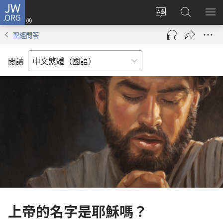
JW.ORG
登
入
更
搜
顯
（開
改
尋
示
聖經問答
啟
網
JW.ORG
選
新
站
單
閲讀
視
語
窗）
言
上帝的名字是耶穌嗎？