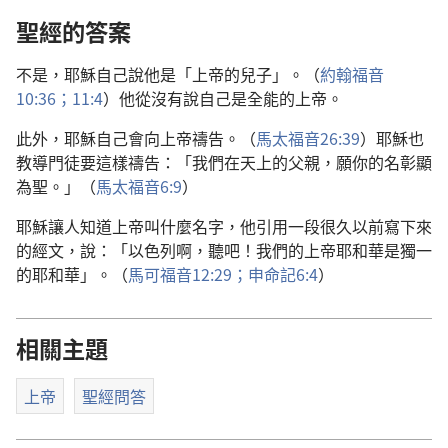
聖經的答案
不是，耶穌自己說他是「上帝的兒子」。（
約翰福音
10:36；
11:4
）他從沒有說自己是全能的上帝。
此外，耶穌自己會向上帝禱告。（
馬太福音26:39
）耶穌也
教導門徒要這樣禱告：「我們在天上的父親，願你的名彰顯
為聖。」（
馬太福音6:9
）
耶穌讓人知道上帝叫什麼名字，他引用一段很久以前寫下來
的經文，說：「以色列啊，聽吧！我們的上帝耶和華是獨一
的耶和華」。（
馬可福音12:29；
申命記6:4
）
相關主題
上帝
聖經問答