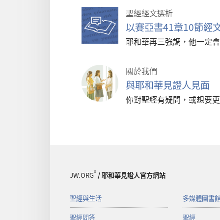
聖經經文選析
以賽亞書41章10節
耶和華再三強調，他一定會
關於我們
與耶和華見證人見面
你對聖經有疑問，或想要更
®
JW.ORG
/ 耶和華見證人官方網站
聖經與生活
多媒體圖書
聖經問答
聖經