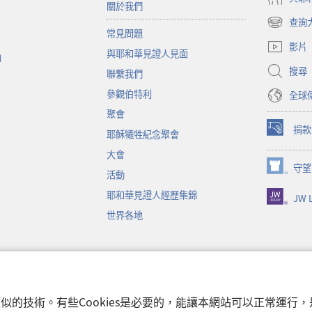
關於我們
查詢
（開
常見問題
啟
影片
與耶和華見證人見面
新
函
視
搜尋
聯繫我們
窗）
參觀伯特利
全球
聚會
捐款
耶穌犧牲紀念聚會
（開
啟
大會
新
守望
（開
活動
視
啟
窗）
耶和華見證人經歷集錦
JW L
新
視
世界各地
窗）
音
和類似的技術。有些Cookies是必要的，能讓本網站可以正常運