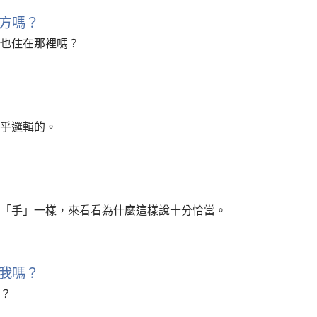
方嗎？
也住在那裡嗎？
乎邏輯的。
「手」一樣，來看看為什麼這樣說十分恰當。
我嗎？
？