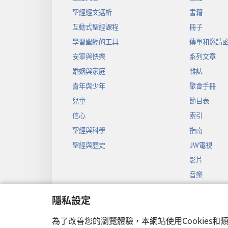
聖經經文選析
書籍
互動式聖經課程
冊子
學習聖經的工具
傳單和邀請
安寧與快樂
系列文章
婚姻與家庭
雜誌
青年與少年
聚會手冊
兒童
節目表
信心
索引
聖經與科學
指南
聖經與歷史
JW電視
影片
音樂
聖經戲劇錄
隱私設定
聖經有聲劇
為了改善您的瀏覽體驗，本網站使用Cookies