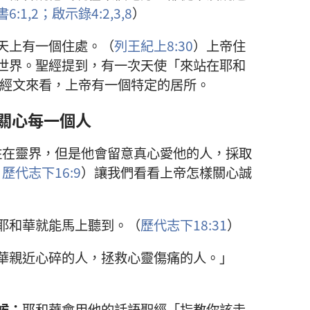
6:1,2；
啟示錄4:2,3,
8
）
天上有一個住處。（
列王紀上8:30
）上帝住
世界。聖經提到，有一次天使「來站在耶和
經文來看，上帝有一個特定的居所。
關心每一個人
住在靈界，但是他會留意真心愛他的人，採取
；
歷代志下16:9
）讓我們看看上帝怎樣關心誠
耶和華就能馬上聽到。（
歷代志下18:31
）
華親近心碎的人，拯救心靈傷痛的人。」
候：
耶和華會用他的話語聖經「指教你該走