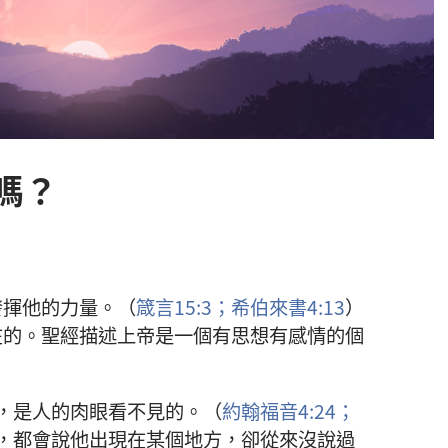
嗎？
發揮他的力量。（
箴言15:3；
希伯來書4:13
）
在的。聖經描述上帝是一個有思想有感情的個
，是人的肉眼看不見的。（
約翰福音4:24；
，都會說他出現在某個地方，卻從來沒說過