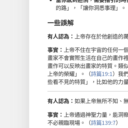
的路」，「讓你洞悉事理」。
一些誤解
有人認為：
上帝存在於他創造的
事實：
上帝不住在宇宙的任何一
畫家不會實際生活在自己的畫作
畫作可以反映出畫家的特質。類
上帝的榮耀」。（
詩篇19:1
）我
些看不見的特質」，比如他的力
有人認為：
如果上帝無所不知、
事實：
上帝通過神聖力量，能洞
不必親臨現場。（
詩篇139:7
）