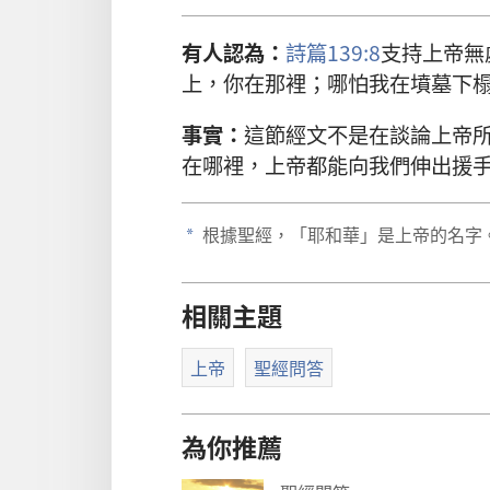
有人認為：
詩篇139:8
支持上帝無
上，你在那裡；哪怕我在墳墓下
事實：
這節經文不是在談論上帝
在哪裡，上帝都能向我們伸出援
根據聖經，「耶和華」是上帝的名字
a
相關主題
上帝
聖經問答
為你推薦