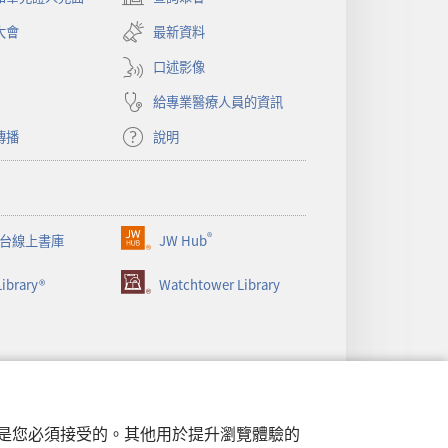
（開
啟
大會
最新資料
新
視
口述影像
窗）
給專業醫療人員的資訊
傳播
說明
®
台線上書庫
JW Hub
（開
啟
ibrary®
Watchtower Library
新
視
窗）
行，是您必須接受的。其他用於提升瀏覽體驗的