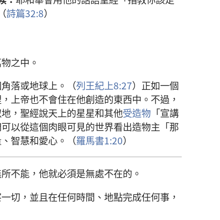
（
詩篇32:8
）
萬物之中。
個角落或地球上。（
列王紀上8:27
）正如一個
裡，上帝也不會住在他創造的東西中。不過，
似地，聖經說天上的星星和其他
受造物
「宣講
們可以從這個肉眼可見的世界看出造物主「那
量、智慧和愛心。（
羅馬書1:20
）
無所不能，他就必須是無處不在的。
察一切，並且在任何時間、地點完成任何事，