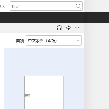
登入
（開
搜
啟
尋
新
視
窗）
閲讀