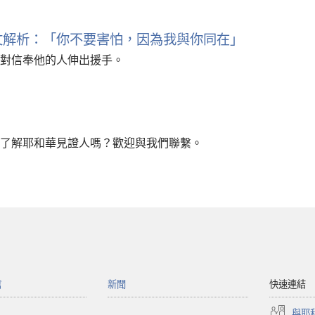
經文解析：「你不要害怕，因為我與你同在」
對信奉他的人伸出援手。
了解耶和華見證人嗎？歡迎與我們聯繫。
館
新聞
快速連結
與耶