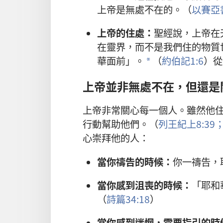
上帝是無處不在的。（
以賽亞書
上帝的住處：
聖經說，上帝在
在靈界，而不是我們住的物質
華面前」。
（
約伯記1:6
）從
a
上帝並非無處不在，但還是
上帝非常關心每一個人。雖然他
行動幫助他們。（
列王紀上8:39
心崇拜他的人：
當你禱告的時候：
你一禱告，
當你感到沮喪的時候：
「耶和
（
詩篇34:18
）
當你感到迷惘，需要指引的時