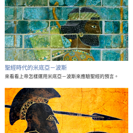
聖經時代的米底亞－波斯
來看看上帝怎樣運用米底亞－波斯來應驗聖經的預言。