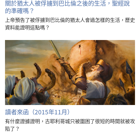
關於猶太人被俘擄到巴比倫之後的生活，聖經說
的準確嗎？
上帝預告了被俘擄到巴比倫的猶太人會過怎樣的生活，歷史
資料能證明這點嗎？
讀者來函（2015年11月）
有什麼證據證明，古耶利哥城只被圍困了很短的時間就被攻
陷了？