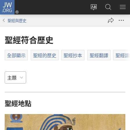
JW.ORG
登
入
更
搜
顯
（開
改
尋
示
聖經與歷史
啟
網
JW.ORG
選
新
站
單
聖經符合歷史
視
語
窗）
言
全部顯示
聖經的歷史
聖經抄本
聖經翻譯
聖經譯
聖經地點