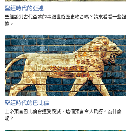
聖經時代的亞述
聖經談到古代亞述的事跟世俗歷史吻合嗎？請來看看一些證
據。
聖經時代的巴比倫
上帝預言巴比倫會遭受毀滅，這個預言令人驚訝。為什麼
呢？