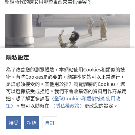
聖經時代的婦女用哪些東西來美化儀容？
隱私設定
為了改善您的瀏覽體驗，本網站使用Cookies和類似的技
術。有些Cookies是必要的，能讓本網站可以正常運行，
你知不知道？——2017年10月
是您必須接受的。其他用於提升瀏覽體驗的Cookies，您
可以選擇接受或拒絕。我們不會收集您的資料用作商業用
為什麼耶穌要譴責猶太人起誓的行為？
途。想了解更多請看
〈全球Cookies和類似技術使用政
策〉
。您可以隨時在
〈隱私權政策〉
更改您的設定。
接受
拒絕
自訂