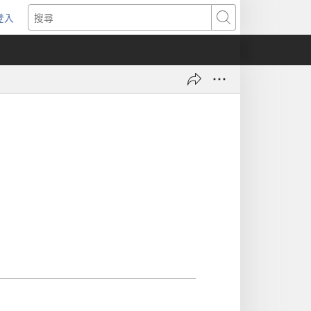
登入
（開
搜
啟
尋
新
視
窗）