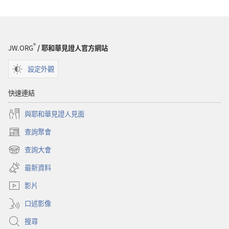
®
JW.ORG
/ 耶和華見證人官方網站
設定外觀
快速連結
與耶和華見證人見面
查詢聚會
（開
啟
查詢大會
（開
新
啟
視
最新資料
新
窗）
視
影片
窗）
口述影像
搜尋