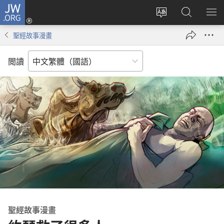
JW.ORG
登
入
更
搜
顯
（開
改
尋
示
聖經故事漫畫
啟
網
JW.ORG
選
新
站
單
閲讀
視
語
窗）
言
聖經故事漫畫