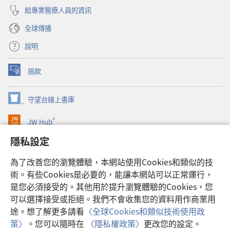
給專業醫療人員的資訊
全球傳播
說明
捐款
（開
啟
新
守望台線上書庫
（開
視
啟
窗）
®
JW Hub
新
（開
視
啟
隱私設定
窗）
JW Library®
新
視
為了改善您的瀏覽體驗，本網站使用Cookies和類似的技
窗）
Watchtower Library
術。有些Cookies是必要的，能讓本網站可以正常運行，
是您必須接受的。其他用於提升瀏覽體驗的Cookies，您
可以選擇接受或拒絕。我們不會收集您的資料用作商業用
途。想了解更多請看
〈全球Cookies和類似技術使用政
Copyright
© 2026 Watch Tower Bible and Tract Society of Pennsylvania.
策〉
。您可以隨時在
〈隱私權政策〉
更改您的設定。
使用條款
|
隱私權政策
|
隱私設定