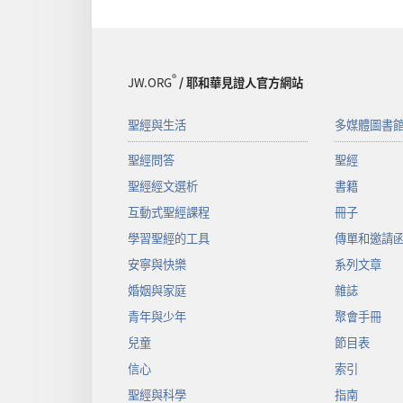
®
JW.ORG
/ 耶和華見證人官方網站
聖經與生活
多媒體圖書
聖經問答
聖經
聖經經文選析
書籍
互動式聖經課程
冊子
學習聖經的工具
傳單和邀請
安寧與快樂
系列文章
婚姻與家庭
雜誌
青年與少年
聚會手冊
兒童
節目表
信心
索引
聖經與科學
指南