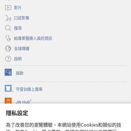
新
窗）
視
影片
窗）
口述影像
搜尋
給專業醫療人員的資訊
全球傳播
說明
捐款
（開
啟
新
守望台線上書庫
（開
視
啟
窗）
®
JW Hub
新
（開
視
啟
隱私設定
窗）
JW Library®
新
視
為了改善您的瀏覽體驗，本網站使用Cookies和類似的技
窗）
Watchtower Library