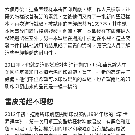
六個月後，這些聖經樣本寄回印刷廠，讓工作人員檢驗，並
研究怎樣改善裝訂的素質，之後他們又寄了一批新的聖經樣
本，再次進行試驗。被試用的聖經總共有1697本，其中幾
本因事故而變得特別殘破。例如，有一本聖經在下雨時被人
整晚遺留在室外；另一本聖經在颶風中被泡在水裡。這些突
發事件和其他試用的結果成了寶貴的資料，讓研究人員了解
這些聖經整體的耐用性。
2011年，也就是這個試驗計劃進行期間，耶和華見證人在
美國華基爾和日本海老名的印刷廠，買了一些新的高速裝訂
設備。他們不但希望可以印製足夠的聖經，也希望兩地的印
刷廠印製出來的品質是一模一樣的。
書皮捲起不理想
2012年初，這兩所印刷廠開始印製英語1984年版的《新世
界譯本》，第一次用聚亞安酯這種材料做書皮，有黑色和紅
色。可是，新裝訂機所用的膠水和襯裡卻沒有經過反覆試