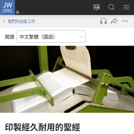
JW.ORG
登
入
更
搜
顯
（開
改
尋
示
我們的出版工作
啟
網
JW.ORG
選
新
站
單
閲讀
視
語
窗）
言
印製經久耐用的聖經