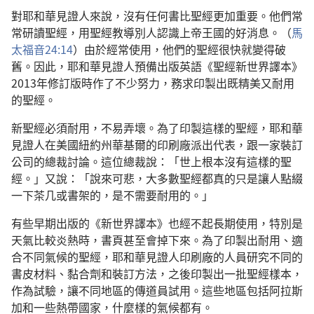
對耶和華見證人來說，沒有任何書比聖經更加重要。他們常
常研讀聖經，用聖經教導別人認識上帝王國的好消息。（
馬
太福音24:14
）由於經常使用，他們的聖經很快就變得破
舊。因此，耶和華見證人預備出版英語《聖經新世界譯本》
2013年修訂版時作了不少努力，務求印製出既精美又耐用
的聖經。
新聖經必須耐用，不易弄壞。為了印製這樣的聖經，耶和華
見證人在美國紐約州華基爾的印刷廠派出代表，跟一家裝訂
公司的總裁討論。這位總裁說：「世上根本沒有這樣的聖
經。」又說：「說來可悲，大多數聖經都真的只是讓人點綴
一下茶几或書架的，是不需要耐用的。」
有些早期出版的《新世界譯本》也經不起長期使用，特別是
天氣比較炎熱時，書頁甚至會掉下來。為了印製出耐用、適
合不同氣候的聖經，耶和華見證人印刷廠的人員研究不同的
書皮材料、黏合劑和裝訂方法，之後印製出一批聖經樣本，
作為試驗，讓不同地區的傳道員試用。這些地區包括阿拉斯
加和一些熱帶國家，什麼樣的氣候都有。