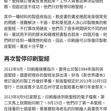
驗，聖經裝訂後書皮會捲起來。工作人員嘗試解決這個問
題，但起初並不成功，他們只好暫停印刷聖經。
其中一種材料的製造商指出，軟皮書的書皮捲起來是個常見
的問題，很難解決。不過，耶和華見證人決心印製精美的軟
皮聖經，不打算改用硬皮。他們花了很多時間研究不同的材
料，嘗試用不同的膠水和襯裡把書黏合起來，四個月後，他
們終於找到一種理想的組合，因此，印刷廠可以恢復印製軟
皮聖經，書皮十分平整。
再次暫停印刷聖經
2012年9月，印刷廠接獲指示，要停止印製1984年版的英
語聖經，還要把現存的聖經全部出清，好為《新世界譯本》
修訂版的印製工作做好準備。新版聖經定於2013年10月5日
發行，也就是賓夕法尼亞州守望台聖經書社舉行年會那天。
2013年8月9日星期五，印刷廠收到新聖經的電子檔案，第
二天馬上就開始印刷了。8月15日，他們印了第一本聖經。
在接著的七個星期，華基爾和海老名的印刷廠人員晝夜不停