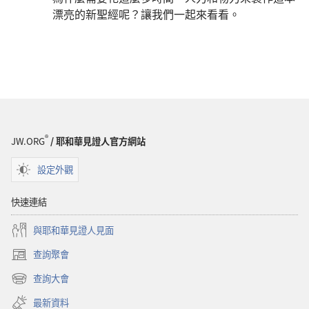
漂亮的新聖經呢？讓我們一起來看看。
®
JW.ORG
/ 耶和華見證人官方網站
設定外觀
快速連結
與耶和華見證人見面
查詢聚會
（開
啟
查詢大會
（開
新
啟
視
最新資料