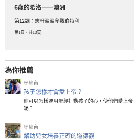
6歲的希洛——澳洲
第12課：志軒盈盈參觀伯特利
第1頁，共10頁
為你推薦
守望台
孩子怎樣才會愛上帝？
你可以怎樣運用聖經打動孩子的心，使他們愛上帝
呢？
守望台
幫助兒女培養正確的道德觀