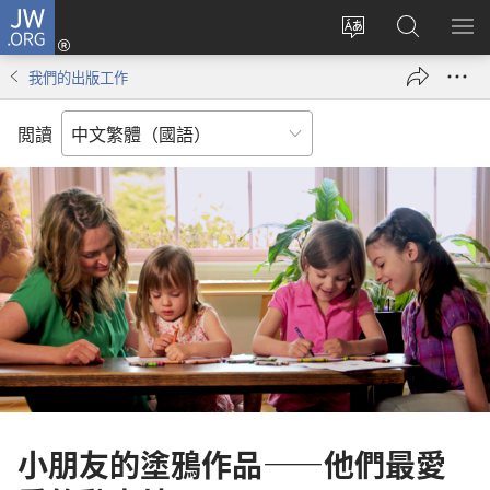
JW.ORG
登
入
更
搜
顯
（開
改
尋
示
我們的出版工作
啟
網
JW.ORG
選
新
站
單
閲讀
視
語
窗）
言
小朋友的塗鴉作品——他們最愛