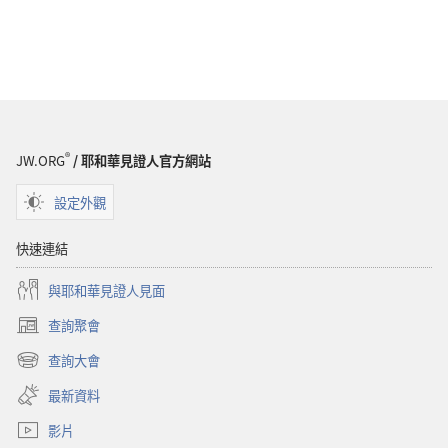
®
JW.ORG
/ 耶和華見證人官方網站
設定外觀
快速連結
與耶和華見證人見面
查詢聚會
（開
啟
查詢大會
（開
新
啟
視
最新資料
新
窗）
視
影片
窗）