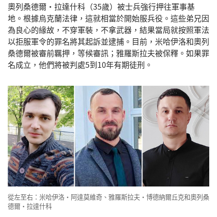
奧列桑德爾·拉達什科（35歲）被士兵強行押往軍事基
地。根據烏克蘭法律，這就相當於開始服兵役。這些弟兄因
為良心的緣故，不穿軍裝，不拿武器，結果當局就按照軍法
以拒服軍令的罪名將其起訴並逮捕。目前，米哈伊洛和奧列
桑德爾被審前羈押，等候審訊；雅羅斯拉夫被保釋。如果罪
名成立，他們將被判處5到10年有期徒刑。
從左至右：米哈伊洛·阿達莫維奇、雅羅斯拉夫·博德納爾丘克和奧列桑
德爾·拉達什科