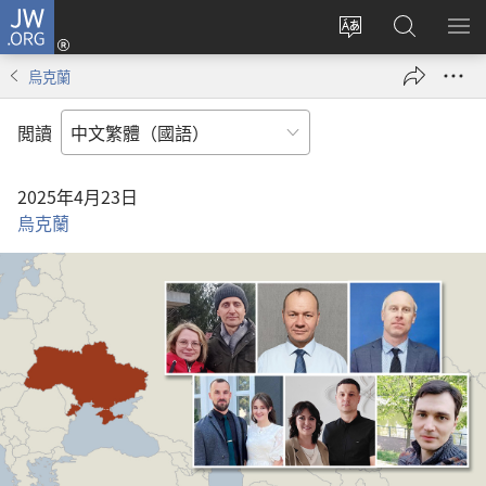
JW.ORG
登
入
更
搜
顯
（開
改
尋
示
烏克蘭
啟
網
JW.ORG
選
新
站
單
閲讀
視
語
窗）
言
2025年4月23日
烏克蘭