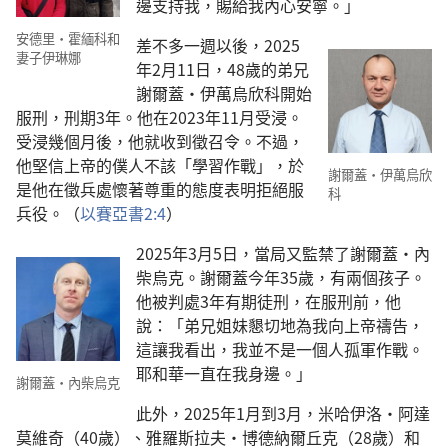
邊支持我，賜給我內心安寧。」
安德里·霍緬科和
差不多一週以後，2025
妻子伊琳娜
年2月11日，48歲的弟兄
謝爾蓋·伊萬烏欣科開始
服刑，刑期3年。他在2023年11月受浸。
受浸幾個月後，他就收到徵召令。不過，
他堅信上帝的僕人不該「學習作戰」，於
謝爾蓋·伊萬烏欣
是他在徵兵處懷著尊重的態度表明拒絕服
科
兵役。（
以賽亞書2:4
）
2025年3月5日，當局又監禁了謝爾蓋·內
柴烏克。謝爾蓋今年35歲，有兩個孩子。
他被判處3年有期徒刑，在服刑前，他
說：「弟兄姐妹懇切地為我向上帝禱告，
這讓我看出，我並不是一個人孤軍作戰。
耶和華一直在我身邊。」
謝爾蓋·內柴烏克
此外，2025年1月到3月，米哈伊洛·阿達
莫維奇（40歲）、雅羅斯拉夫·博德納爾丘克（28歲）和