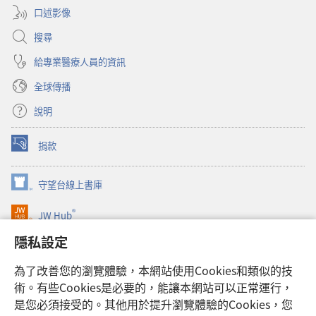
口述影像
搜尋
給專業醫療人員的資訊
全球傳播
說明
捐款
（開
啟
新
守望台線上書庫
（開
視
啟
窗）
®
JW Hub
新
（開
視
啟
隱私設定
窗）
JW Library®
新
視
為了改善您的瀏覽體驗，本網站使用Cookies和類似的技
窗）
Watchtower Library
術。有些Cookies是必要的，能讓本網站可以正常運行，
是您必須接受的。其他用於提升瀏覽體驗的Cookies，您