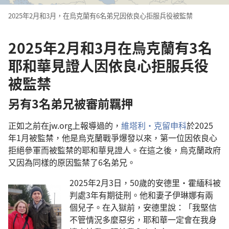
2025年2月和3月，在烏克蘭有6名弟兄因依良心拒服兵役被監禁
2025年2月和3月在烏克蘭有3名
耶和華見證人因依良心拒服兵役
被監禁
另有3名弟兄被審前羈押
正如之前在jw.org上報導過的，
維塔利·克留申科
於2025
年1月被監禁，他是烏克蘭戰爭爆發以來，第一位因依良心
拒絕參軍而被監禁的耶和華見證人。在這之後，烏克蘭政府
又因為同樣的原因監禁了6名弟兄。
2025年2月3日，50歲的安德里·霍緬科被
判處3年有期徒刑。他和妻子伊琳娜有兩
個兒子。在入獄前，安德里說：「我堅信
不管情況多麼惡劣，耶和華一定會在我身