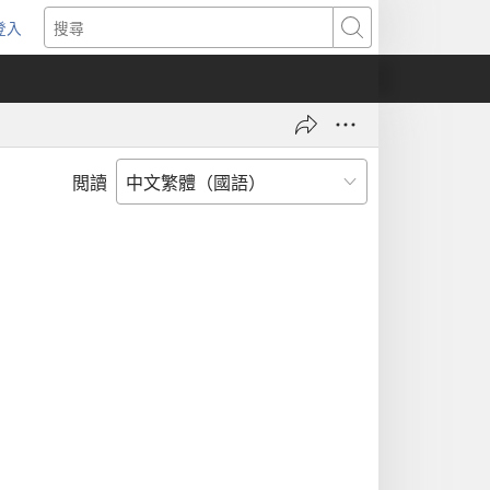
登入
（開
搜
啟
尋
新
視
窗）
閲讀