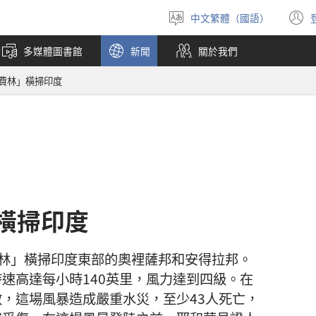
中文繁體（國語）
選
擇
多媒體圖書館
新聞
關於我們
語
言
費林」橫掃印度
橫掃印度
「費林」橫掃印度東部的奧裡薩邦和安得拉邦。
速高達每小時140英里，風力達到四級。在
，這場風暴造成嚴重水災，至少43人死亡，