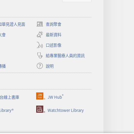
和華見證人見面
查詢聚會
（開
啟
大會
最新資料
新
視
口述影像
窗）
給專業醫療人員的資訊
傳播
說明
®
台線上書庫
JW Hub
（開
啟
ibrary®
Watchtower Library
新
視
窗）