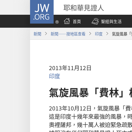
JW.ORG
耶和華見證人
首頁
聖經與生活
新聞
新聞——按地區查看
印度
氣旋風暴「
2013年11月12日
印度
氣旋風暴「費林」
2013年10月12日，氣旋風暴
這是印度十幾年來最強的風暴，時
奧裡薩邦，幾十萬人被迫緊急疏散