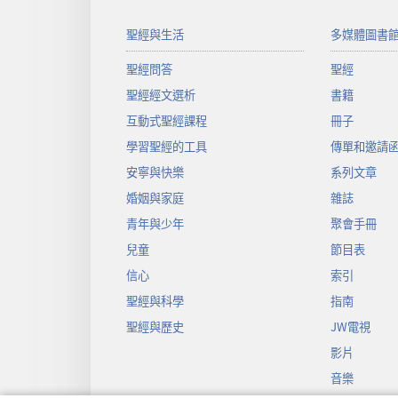
聖經與生活
多媒體圖書
聖經問答
聖經
聖經經文選析
書籍
互動式聖經課程
冊子
學習聖經的工具
傳單和邀請
安寧與快樂
系列文章
婚姻與家庭
雜誌
青年與少年
聚會手冊
兒童
節目表
信心
索引
聖經與科學
指南
聖經與歷史
JW電視
影片
音樂