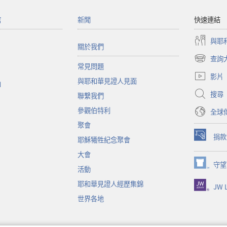
館
新聞
快速連結
與耶
關於我們
查詢
（開
常見問題
啟
影片
與耶和華見證人見面
新
函
視
搜尋
聯繫我們
窗）
參觀伯特利
全球
聚會
捐款
耶穌犧牲紀念聚會
（開
啟
大會
新
守望
（開
活動
視
啟
窗）
耶和華見證人經歷集錦
JW L
新
視
世界各地
窗）