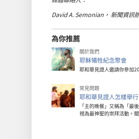
David A. Semonian， 新聞
為你推薦
關於我們
耶穌犧牲紀念聚會
耶和華見證人邀請你參加20
常見問題
耶和華見證人怎樣舉行
「主的晚餐」又稱為「最後
視為最神聖的崇拜活動。關