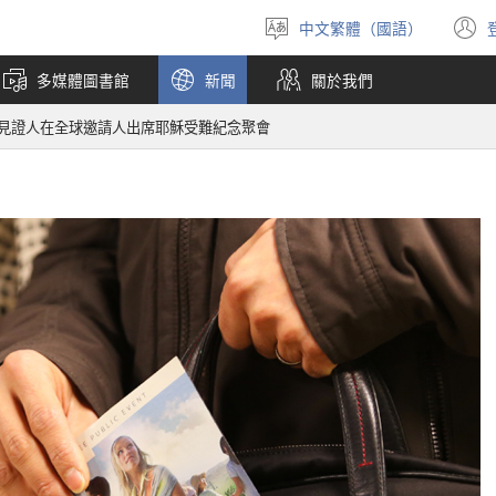
中文繁體（國語）
選
擇
多媒體圖書館
新聞
關於我們
語
言
見證人在全球邀請人出席耶穌受難紀念聚會