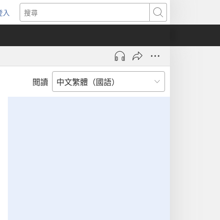
登入
（開
搜
啟
尋
新
視
窗）
閲讀