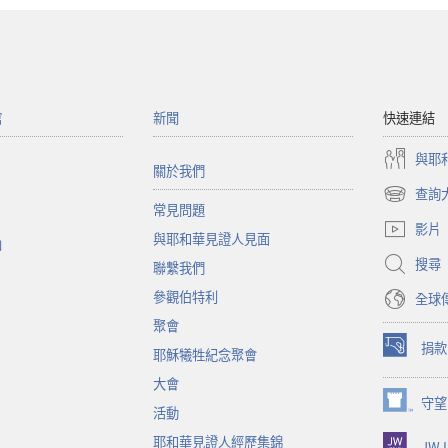
館
新聞
快速連結
與耶
關於我們
查詢
（開
常見問題
啟
影片
與耶和華見證人見面
新
函
視
搜尋
聯繫我們
窗）
參觀伯特利
全球
聚會
捐款
耶穌犧牲紀念聚會
（開
啟
大會
新
守望
（開
活動
視
啟
窗）
耶和華見證人經歷集錦
JW L