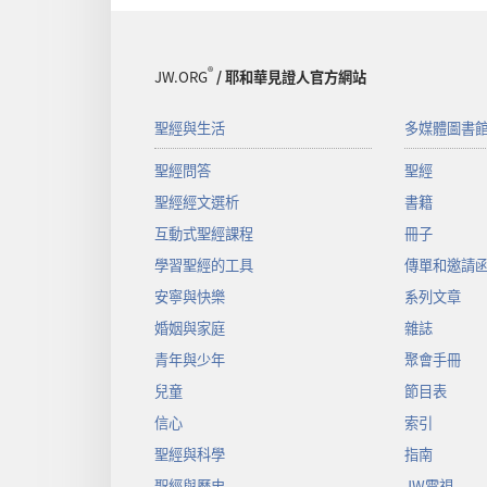
®
JW.ORG
/ 耶和華見證人官方網站
聖經與生活
多媒體圖書
聖經問答
聖經
聖經經文選析
書籍
互動式聖經課程
冊子
學習聖經的工具
傳單和邀請
安寧與快樂
系列文章
婚姻與家庭
雜誌
青年與少年
聚會手冊
兒童
節目表
信心
索引
聖經與科學
指南
聖經與歷史
JW電視