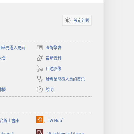
設定外觀
和華見證人見面
查詢聚會
（開
啟
大會
最新資料
新
視
口述影像
窗）
給專業醫療人員的資訊
傳播
說明
®
台線上書庫
JW Hub
（開
啟
ibrary®
Watchtower Library