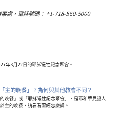
資訊辦事處，電話號碼： +1
-
718
-
560
-
5000
27年3月22日的耶穌犧牲紀念聚會。
「主的晚餐」？為何與其他教會不同？
的晚餐」或「耶穌犧牲紀念聚會」，是耶和華見證人
於主的晚餐，請看看聖經怎麼說。