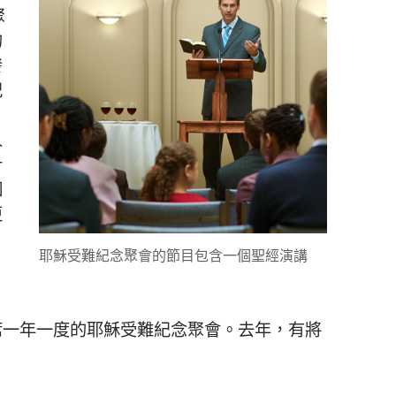
聚
的
發
紀
，
人
什
個
更
耶穌受難紀念聚會的節目包含一個聖經演講
席一年一度的耶穌受難紀念聚會。去年，有將