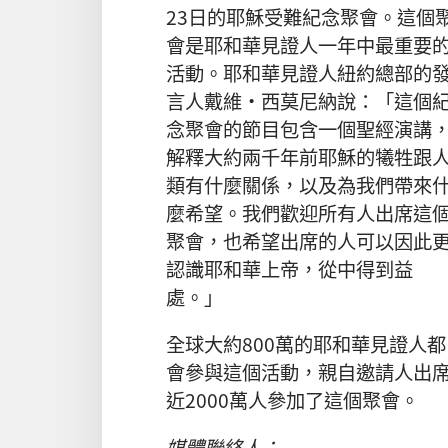
23日的耶穌受難紀念聚會。這個
會是耶和華見證人一年中最重要
活動。耶和華見證人紐約總部的
言人戴維·西莫尼納說：「這個
念聚會的節目包含一個聖經演講
解釋大約兩千年前耶穌的犧牲跟
類有什麼關係，以及為我們帶來
麼希望。我們歡迎所有人出席這
聚會，也希望出席的人可以因此
認識耶和華上帝，從中得到益
處。」
全球大約800萬的耶和華見證人都
會參與這個活動，親自邀請人出
近2000萬人參加了這個聚會。
媒體聯絡人：