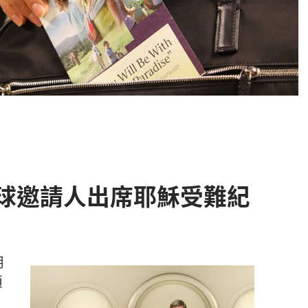
球邀請人出席耶穌受難紀
期
項