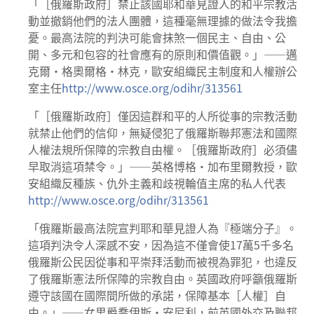
「［俄羅斯政府］禁止該國耶和華見證人的和平宗教活
動並撤銷他們的法人團體，這種毫無理據的做法令我擔
憂。最高法院的判決可能會抹煞一個民主、自由、公
開、多元和包容的社會應有的原則和價值觀。」——邁
克爾·格奧爾格·林克，歐安組織民主制度和人權辦公
室主任
http://www.osce.org/odihr/313561
「［俄羅斯政府］僅因這群和平的人所從事的宗教活動
就禁止他們的信仰，無疑侵犯了俄羅斯聯邦憲法和國際
人權法規所保障的宗教自由權。［俄羅斯政府］必須儘
早取消這項禁令。」——英格博格·加布里爾教授，歐
安組織反種族、仇外主義和歧視輪值主席的私人代表
http://www.osce.org/odihr/313561
「俄羅斯最高法院宣判耶和華見證人為『極端分子』。
這項判決令人深感不安，因為這不僅會使17萬5千多名
俄羅斯公民因從事和平崇拜活動而被視為罪犯，也違反
了俄羅斯憲法所保障的宗教自由。英國政府呼籲俄羅斯
遵守該國在國際間所做的承諾，保障基本［人權］自
由。」——女男爵喬伊斯·安尼利，前英國外交及聯邦