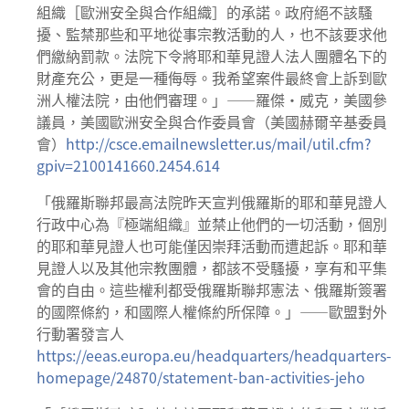
組織［歐洲安全與合作組織］的承諾。政府絕不該騷
擾、監禁那些和平地從事宗教活動的人，也不該要求他
們繳納罰款。法院下令將耶和華見證人法人團體名下的
財產充公，更是一種侮辱。我希望案件最終會上訴到歐
洲人權法院，由他們審理。」——羅傑·威克，美國參
議員，美國歐洲安全與合作委員會（美國赫爾辛基委員
會）
http://csce.emailnewsletter.us/mail/util.cfm?
gpiv=2100141660.2454.614
「俄羅斯聯邦最高法院昨天宣判俄羅斯的耶和華見證人
行政中心為『極端組織』並禁止他們的一切活動，個別
的耶和華見證人也可能僅因崇拜活動而遭起訴。耶和華
見證人以及其他宗教團體，都該不受騷擾，享有和平集
會的自由。這些權利都受俄羅斯聯邦憲法、俄羅斯簽署
的國際條約，和國際人權條約所保障。」——歐盟對外
行動署發言人
https://eeas.europa.eu/headquarters/headquarters-
homepage/24870/statement-ban-activities-jeho