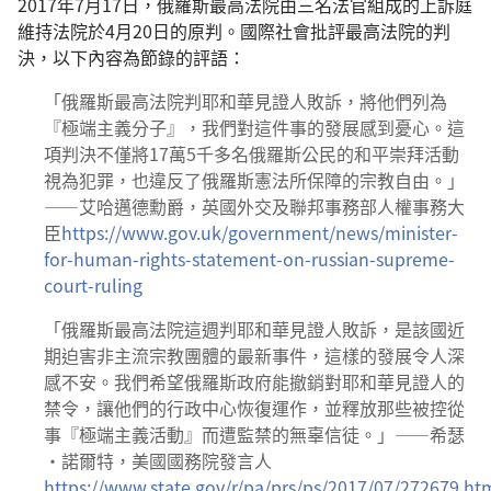
2017年7月17日，俄羅斯最高法院由三名法官組成的上訴庭
維持法院於4月20日的原判。國際社會批評最高法院的判
決，以下內容為節錄的評語：
「俄羅斯最高法院判耶和華見證人敗訴，將他們列為
『極端主義分子』，我們對這件事的發展感到憂心。這
項判決不僅將17萬5千多名俄羅斯公民的和平崇拜活動
視為犯罪，也違反了俄羅斯憲法所保障的宗教自由。」
——艾哈邁德勳爵，英國外交及聯邦事務部人權事務大
臣
https://www.gov.uk/government/news/minister-
for-human-rights-statement-on-russian-supreme-
court-ruling
「俄羅斯最高法院這週判耶和華見證人敗訴，是該國近
期迫害非主流宗教團體的最新事件，這樣的發展令人深
感不安。我們希望俄羅斯政府能撤銷對耶和華見證人的
禁令，讓他們的行政中心恢復運作，並釋放那些被控從
事『極端主義活動』而遭監禁的無辜信徒。」——希瑟
·諾爾特，美國國務院發言人
https://www.state.gov/r/pa/prs/ps/2017/07/272679.ht