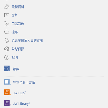
（開
新
啟
視
最新資料
新
窗）
視
影片
窗）
口述影像
搜尋
給專業醫療人員的資訊
全球傳播
說明
捐款
（開
啟
新
守望台線上書庫
（開
視
啟
窗）
®
JW Hub
新
（開
視
啟
窗）
JW Library®
新