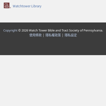
視
窗）
Watchtower Library
Copyright
© 2026 Watch Tower Bible and Tract Society of Pennsylvania.
使用條款
|
隱私權政策
|
隱私設定