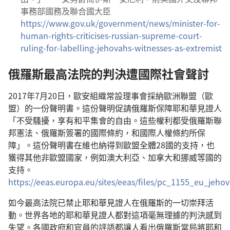
事務部國務及聯合國大臣
https://www.gov.uk/government/news/minister-for-
human-rights-criticises-russian-supreme-court-
ruling-for-labelling-jehovahs-witnesses-as-extremist
俄羅斯最高法院的判決遭國際社會聲討
2017年7月20日，歐安組織常設理事會採納歐洲聯盟（歐
盟）的一份聲明書。這份聲明促請俄羅斯保障耶和華見證人
「不受騷擾，享有和平集會的自由。這些權利都受俄羅斯聯
邦憲法、俄羅斯簽署的國際條約，和國際人權條約所保
障」。這份聲明書在維也納得到歐盟全體28國的支持，也
獲得其他非歐盟國家，例如澳大利亞、加拿大和挪威等國的
支持。
https://eeas.europa.eu/sites/eeas/files/pc_1155_eu_jeho
如今最高法院已禁止耶和華見證人在俄羅斯的一切崇拜活
動。世界各地的耶和華見證人都對這項毫無理據的判決感到
失望。各國政府和官員的評語都讓人看出俄羅斯當局將耶和