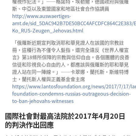
權視作犯法。」——格諾特·埃勒爾，德國政府與俄羅
斯、中亞以及東盟國家和地區社會合作協調員
http://www.auswaertiges-
amt.de/sid_5DAC942B7DE50BCC4AFCDFC864C2E383/EN/
Ko_RUS-Zeugen_Jehovas.html
「俄羅斯近期宣判取消耶和華見證人在該國的宗教註
冊，這種行為不僅令人髮指，還完全違反《世界人權宣
言》第18條所保障的宗教與信仰自由。各個團體的良善
信徒和珍視良心自由的人，都應該與俄羅斯的耶和華見
證人站在同一陣線。」——卡翠娜·蘭托斯·斯維特博
士，蘭托斯人權與正義基金會主席
https://www.lantosfoundation.org/news/2017/7/17/la
foundation-condemns-russias-outrageous-decision-
to-ban-jehovahs-witnesses
國際社會對最高法院於2017年4月20日
的判決作出回應