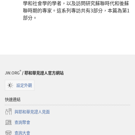
學和社會學的學者，以及訪問研究蘇聯時代和後蘇
聯時期的專家。這系列專訪共有3部分，本篇為第1
部分。
®
JW.ORG
/ 耶和華見證人官方網站
設定外觀
快速連結
與耶和華見證人見面
查詢聚會
（開
啟
查詢大會