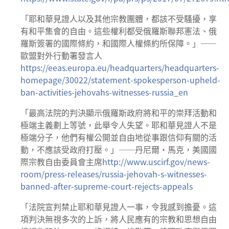
「耶和華見證人以及其他宗教團體，都該不受騷擾，享
有和平集會的自由。這些權利都受俄羅斯聯邦憲法、俄
羅斯簽署的國際條約，和國際人權條約所保障。」——
歐盟對外行動署發言人
https://eeas.europa.eu/headquarters/headquarters-
homepage/30022/statement-spokesperson-upheld-
ban-activities-jehovahs-witnesses-russia_en
「最高法院的判決顯示俄羅斯政府將和平的崇拜活動和
極端主義劃上等號，此舉令人失望。耶和華見證人不是
極端分子，他們有權公開並自由地從事跟信仰有關的活
動，不應該受政府打壓。」——丹尼爾·馬克，美國國
際宗教自由委員會主席
http://www.uscirf.gov/news-
room/press-releases/russia-jehovah-s-witnesses-
banned-after-supreme-court-rejects-appeals
「法院宣判禁止耶和華見證人一事，令我感到擔憂。這
項判決無視多次的上訴，將人民應有的宗教和思想自由