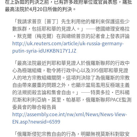
在上訴庭的判決之前，已有許多政府單位或官員表態，痛批
最高法院於4月20日所做的判決。
「我請求普京［普丁］先生利用他的權利來保護這些少
數族群，包括耶和華的見證人。」——德國總理安格拉
·默克爾（梅克爾）在與總統普京的記者會上發表評論
http://uk.reuters.com/article/uk-russia-germany-
putin-syria-idUKKBN17Y1JZ
「最高法院最近判耶和華見證人於俄羅斯聯邦的行政中
心為極端組織，勒令將行政中心以及395個耶和華見證
人的地方宗教組織關閉。這項判決除了為俄羅斯的宗教
自由帶來嚴重的問題之外，也顯示當局濫用反極端主義
的法規扼殺言論和集會自由。」——特奧多拉·巴科楊
尼斯和利利亞納·莫里·帕基耶，俄羅斯聯邦PACE監測
委員會的聯合報告員
http://assembly.coe.int/nw/xml/News/News-View-
EN.asp?newsid=6599
「俄羅斯侵犯宗教自由的行為，明顯無視莫斯科對歐安