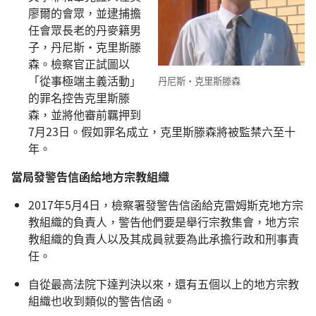
廖爾的會眾，並逮捕擔
任會眾長老的丹麥籍男
子，丹尼斯·克里斯滕
森。檢察官正試圖以
「從事極端主義活動」
丹尼斯·克里斯滕森
的罪名控告克里斯滕
森，並將他審前羈押到
7月23日。假如罪名成立，克里斯滕森將被監禁六至十
年。
當局發警告信函給地方宗教組織
2017年5月4日，檢察署發警告信函給克雷姆斯克地方宗
教組織的負責人，警告他們要是舉行宗教集會，地方宗
教組織的負責人以及其成員就要為此承擔行政和刑事責
任。
自從最高法院下達判決以來，還有五個以上的地方宗教
組織也收到類似的警告信函。