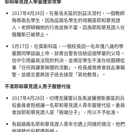
耶和華見證人學童遭受攻擊
2017年4月24日，在基洛夫區的別茲沃涅村，一個教師
侮辱兩名學生，因為這兩名學生的母親是耶和華見證
人。老師辯稱她的行為並無不當，因為耶和華見證人在
俄羅斯已被禁止。
5月17日，在莫斯科區，一個校長因一名年僅八歲的學
童跟同學談論上帝，就寄出警告信給這個學童的父母。
信中引用最高法院的判決，並規定學生不准在校園裡從
事「任何與課業無關的活動」。校長威脅將會就此事報
警，並揚言要將孩子送去接受「其他教育」。
不准耶和華見證人男子服替代役
2017年4月28日，切博克薩雷以及馬波薩德斯基區的兵
役委員會拒絕讓一名耶和華見證人青年服替代役。委員
會說耶和華見證人是「極端分子」，所以不予批准。
有超過兩名耶和華見證人青年也遇上同樣的情況，他們
申請替代役都遭拒絕。