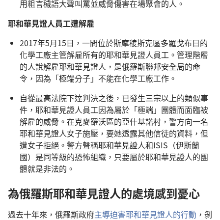
用粗言穢語大聲叫罵並威脅傷害在場聚會的人。
耶和華見證人員工遭解雇
2017年5月15日，一間位於斯摩稜斯克區多羅戈布日的
化學工廠主管解雇所有的耶和華見證人員工。管理階層
的人說解雇耶和華見證人，是俄羅斯聯邦安全局的命
令，因為「極端分子」不能在化學工廠工作。
自從最高法院下達判決之後，已發生三宗以上的類似事
件，耶和華見證人員工因為屬於「極端」團體而面臨被
解雇的威脅。在克麥羅沃區的亞什基諾村，警方向一名
耶和華見證人女子施壓，要她透露其他信徒的資料，但
遭女子拒絕。警方聲稱耶和華見證人和ISIS（伊斯蘭
國）是同等級的恐怖組織，只要屬於耶和華見證人的團
體就是非法的。
為俄羅斯耶和華見證人的處境感到憂心
過去十年來，俄羅斯政府
主導迫害耶和華見證人的行動
，剝