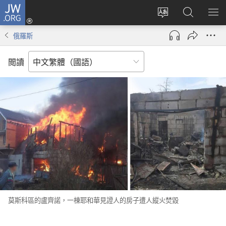
JW.ORG
登
入
更
搜
顯
（開
改
尋
示
俄羅斯
啟
網
JW.ORG
選
新
站
單
閲讀
視
語
窗）
言
莫斯科區的盧齊諾，一棟耶和華見證人的房子遭人縱火焚毀