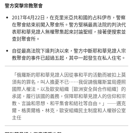
警方突擊宗教聚會
2017年4月22日，在克里米亞共和國的占科伊市，警察
在聚會結束前闖入聚會所。警方堅稱最高法院的判決代
表耶和華見證人無權聚集起來討論聖經，接著便搜索並
查封聚會所。
自從最高法院下達判決以來，警方中斷耶和華見證人宗
教聚會的事件已超過五起，其中一起發生在私人住宅。
「俄羅斯的耶和華見證人因從事和平的活動而被扣上莫
須有的罪名，叫人擔憂不已……我促請俄羅斯當局遵照
國際人權法，以及歐安組織［歐洲安全與合作組織］的
承諾，履行該國的義務，保障耶和華見證人的信仰和宗
教、言論和思想、和平集會和結社等自由。」——邁克
爾·格奧爾格·林克，歐安組織民主制度和人權辦公室
主任