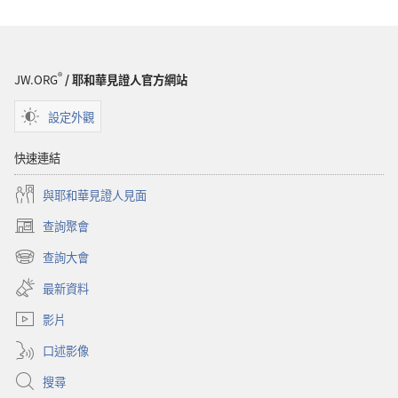
®
JW.ORG
/ 耶和華見證人官方網站
設定外觀
快速連結
與耶和華見證人見面
查詢聚會
（開
啟
查詢大會
（開
新
啟
視
最新資料
新
窗）
視
影片
窗）
口述影像
搜尋