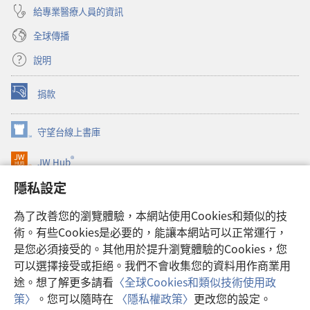
給專業醫療人員的資訊
全球傳播
說明
捐款
（開
啟
新
守望台線上書庫
（開
視
啟
窗）
®
JW Hub
新
（開
視
啟
隱私設定
窗）
JW Library®
新
視
為了改善您的瀏覽體驗，本網站使用Cookies和類似的技
窗）
Watchtower Library
術。有些Cookies是必要的，能讓本網站可以正常運行，
是您必須接受的。其他用於提升瀏覽體驗的Cookies，您
可以選擇接受或拒絕。我們不會收集您的資料用作商業用
途。想了解更多請看
〈全球Cookies和類似技術使用政
Copyright
© 2026 Watch Tower Bible and Tract Society of Pennsylvania.
策〉
。您可以隨時在
〈隱私權政策〉
更改您的設定。
使用條款
|
隱私權政策
|
隱私設定