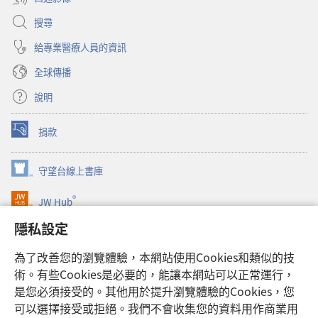
搜尋
給專業醫療人員的資訊
全球傳播
說明
捐款
（開
啟
新
守望台線上書庫
（開
視
啟
窗）
®
JW Hub
新
（開
視
啟
隱私設定
窗）
JW Library®
新
視
為了改善您的瀏覽體驗，本網站使用Cookies和類似的技
窗）
Watchtower Library
術。有些Cookies是必要的，能讓本網站可以正常運行，
是您必須接受的。其他用於提升瀏覽體驗的Cookies，您
可以選擇接受或拒絕。我們不會收集您的資料用作商業用