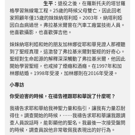
生平：
退役之後，在羅斯托夫的塔甘羅
格學習無線電工程。25歲的時候父母雙亡，因此回老
家照顧年僅15歲的妹妹納塔利婭。2003年，納塔利婭
因白血病過世。弗拉基米爾曾在汽車工廠當技術人員。
他喜歡攝影，也喜歡彈吉他。
妹妹納塔利婭和她的朋友加林娜從耶和華見證人那裡聽
到了聖經真理，這激發了弗拉基米爾對聖經的好奇心。
聖經對生命起源的解釋深深觸動了弗拉基米爾，他因此
開始學習聖經，也戒掉了煙癮和酒癮。在1997年和加
林娜結婚。1998年受浸，加林娜則在2016年受浸。
小專訪
你受迫害的時候，在禱告裡跟耶和華說了什麼呢？
我禱告求耶和華給我神聖力量和指引，讓我有力量忍耐
得住。調查開始的時候，……我禱告求耶和華讓我跟調
查人員說話時，能彰顯他的聖名。我最後一次接受盤問
的時候，調查員說他非常敬佩我表現出的好行為。