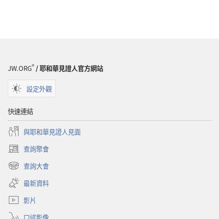
®
JW.ORG
/ 耶和華見證人官方網站
設定外觀
快速連結
與耶和華見證人見面
查詢聚會
（開
啟
查詢大會
（開
新
啟
視
最新資料
新
窗）
視
影片
窗）
口述影像