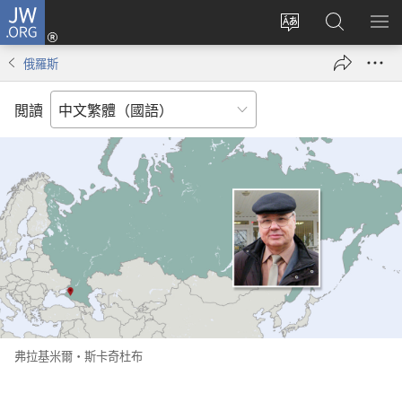
JW.ORG
登
入
更
搜
顯
（開
改
尋
示
俄羅斯
啟
網
JW.ORG
選
新
站
單
閲讀
視
語
窗）
言
弗拉基米爾·斯卡奇杜布