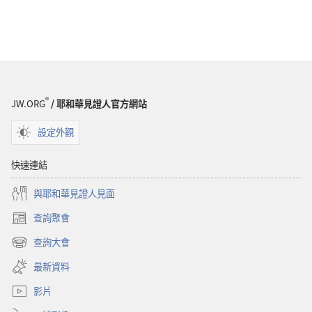
®
JW.ORG
/ 耶和華見證人官方網站
設定外觀
快速連結
與耶和華見證人見面
查詢聚會
（開
啟
查詢大會
（開
新
啟
視
最新資料
新
窗）
視
影片
窗）