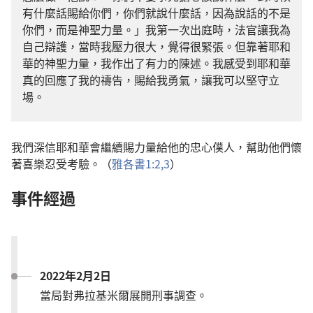
有什麼話賜給你們，你們就說什麼話，因為說話的不是
你們，而是神聖力量。」我第一次出庭時，法官讓我為
自己辯護，當時我壓力很大，覺得很緊張。但靠著耶和
華的神聖力量，我作出了有力的陳述。我感受到耶和華
真的回應了我的禱告，賜給我勇氣，讓我可以堅守立
場。
我們深信耶和華會繼續賜力量給他的忠心僕人，幫助他們懷
著喜樂忍受考驗。（
雅各書1:2,3
）
事件經過
2022年2月2日
當局對弗拉基米爾展開刑事調查。