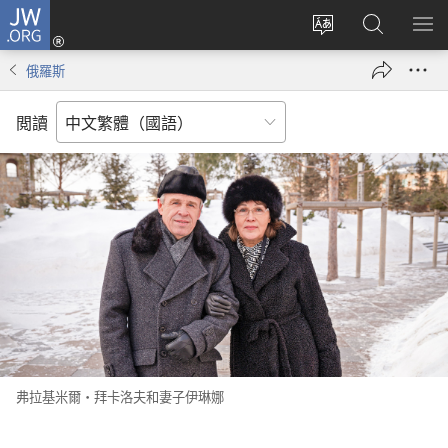
JW.ORG
登
入
更
搜
顯
（開
改
尋
示
俄羅斯
啟
網
JW.ORG
選
新
站
單
閲讀
視
語
窗）
言
弗拉基米爾·拜卡洛夫和妻子伊琳娜