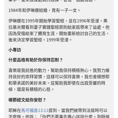
1984年和伊琳娜結婚，育有一子一女。
伊琳娜在1995年開始學習聖經，並在1996年受浸。弗
拉基米爾看到妻子實踐聖經原則給家庭帶來了益處。他
因為受傷結束了體育生涯，開始重新檢討自己的生活，
後來決定學習聖經。1999年受浸。
小專訪
什麼品格有助於你保持忍耐？
喜樂是我前進的動力，幫助我保持積極熱心。我努力維
持良好的崇拜習慣，這樣可以保持喜樂。我也會細想耶
和華承諾的美好未來。這幫助我即使在出庭受審的時
候，還是有積極的心態。
哪節經文給你安慰？
耶穌在
馬可福音13:11
提到，當我們被帶到法庭時可以
怎麼做。他說：「你們不要事先擔心該說什麼。到時候