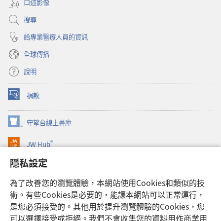
口述影像
搜尋
給專業醫療人員的資訊
全球傳播
說明
捐款
（開
啟
新
守望台線上書庫
（開
視
啟
窗）
®
JW Hub
新
（開
視
啟
隱私設定
窗）
JW Library®
新
視
為了改善您的瀏覽體驗，本網站使用Cookies和類似的技
窗）
Watchtower Library
術。有些Cookies是必要的，能讓本網站可以正常運行，
是您必須接受的。其他用於提升瀏覽體驗的Cookies，您
可以選擇接受或拒絕。我們不會收集您的資料用作商業用