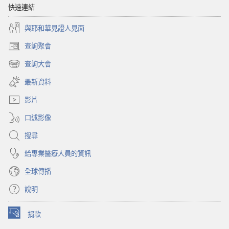
快速連結
與耶和華見證人見面
查詢聚會
（開
啟
查詢大會
（開
新
啟
視
最新資料
新
窗）
視
影片
窗）
口述影像
搜尋
給專業醫療人員的資訊
全球傳播
說明
捐款
（開
啟