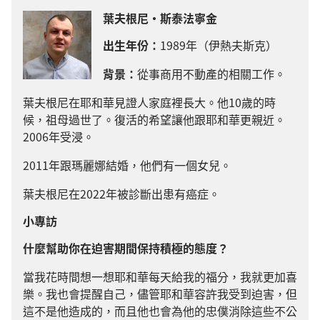
葉夫根尼·斯泰法寧金
出生年份：
1989年（伊熱夫斯克）
背景：
從事商用不動產的相關工作。
葉夫根尼在耶和華見證人家庭裡長大。他10歲的時
候，祖母過世了。復活的希望讓他跟耶和華更親近。
2006年受浸。
2011年跟瑪麗娜結婚，他們有一個女兒。
葉夫根尼在2022年被診斷出患有癌症。
小專訪
什麼幫助你在迫害期間保持積極的態度？
當我花時間想一想耶和華每天給我的福分，我就更加喜
樂。我也會提醒自己，儘管耶和華容許我受到迫害，但
這不是他造成的，而且他也會為他的忠僕消除這些不公