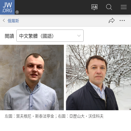
JW.ORG
登
入
更
搜
顯
（開
改
尋
示
俄羅斯
啟
網
JW.ORG
選
新
站
單
閲讀
視
語
窗）
言
左圖：葉夫根尼·斯泰法寧金；右圖：亞歷山大·沃佳科夫