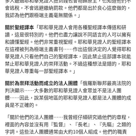
多人聽過耶和華見證人撿到錢包會物歸原主，也知道他們不
會逃稅，不會逃避繳納罰款。他們都是出於良心這麼做的，
我認為他們跟極端主義毫無關係。」
關於聖經譯本
「耶和華見證人會用各種聖經譯本傳道和研
讀，這是很特別的。他們也盡力讓說不同語言的人可以擁有
和讀懂聖經。他們非常重視聖經。耶和華見證人的聖經譯本
在這裡被列為極端主義書刊……作出這個決定的人覺得耶和
華見證人只看他們自己的聖經譯本，因此禁止這部譯本就能
禁止耶和華見證人的崇拜活動。不過這種想法是錯的，耶和
華見證人尊重每一部聖經譯本。」
關於為崇拜活動而成立的法人團體
「俄羅斯聯邦最高法院的
判決顯示……大多數的耶和華見證人會眾並不是法人團
體……因此，說某個地區的耶和華見證人都是法人團體的成
員是不正確的。
「關於他們的法人團體……我曾經仔細研究過他們的章程，
裡面的內容並沒有用『監督』、『長老』、『先驅』之類的
字詞。這些法人團體通常由大約10個人組成。他們的職責