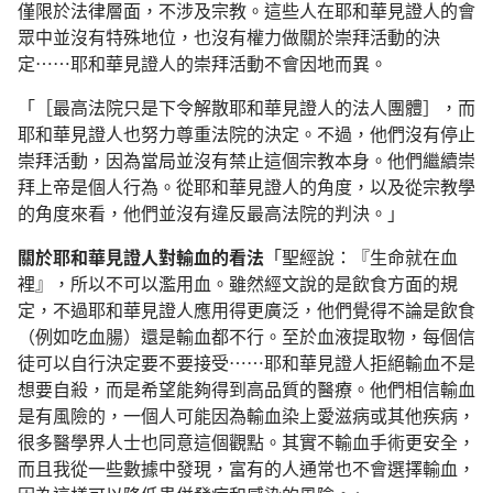
僅限於法律層面，不涉及宗教。這些人在耶和華見證人的會
眾中並沒有特殊地位，也沒有權力做關於崇拜活動的決
定……耶和華見證人的崇拜活動不會因地而異。
「［最高法院只是下令解散耶和華見證人的法人團體］，而
耶和華見證人也努力尊重法院的決定。不過，他們沒有停止
崇拜活動，因為當局並沒有禁止這個宗教本身。他們繼續崇
拜上帝是個人行為。從耶和華見證人的角度，以及從宗教學
的角度來看，他們並沒有違反最高法院的判決。」
關於耶和華見證人對輸血的看法
「聖經說：『生命就在血
裡』，所以不可以濫用血。雖然經文說的是飲食方面的規
定，不過耶和華見證人應用得更廣泛，他們覺得不論是飲食
（例如吃血腸）還是輸血都不行。至於血液提取物，每個信
徒可以自行決定要不要接受……耶和華見證人拒絕輸血不是
想要自殺，而是希望能夠得到高品質的醫療。他們相信輸血
是有風險的，一個人可能因為輸血染上愛滋病或其他疾病，
很多醫學界人士也同意這個觀點。其實不輸血手術更安全，
而且我從一些數據中發現，富有的人通常也不會選擇輸血，