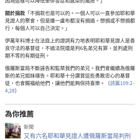
因為這樣可以降低患併發症和感染的風險。」
關於捐款
「不捐款也是可以的。一個人可以一直參加耶和華
見證人的聚會，但是連一盧布都沒有捐過。想捐或不想捐都
行，每個人可以自己決定。」
伊萬年科博士在法庭上的證詞有力地表明耶和華見證人是善
良守法的基督徒，不過法院還是判6名弟兄有罪，並判處刑
期不等的有期徒刑。
俄羅斯當局不斷誣告和監禁我們的弟兄。我們會繼續為俄羅
斯的弟兄姐妹禱告。耶和華十分讚賞這些勇敢忠心的基督
徒，也會賜福給他們，讓他們能夠保持喜樂。（
詩篇109:2-
4,
28
）
為你推薦
新聞
又有六名耶和華見證人遭俄羅斯當局判刑