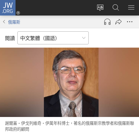
JW.ORG
登
入
更
搜
顯
（開
改
尋
示
俄羅斯
啟
網
JW.ORG
選
新
站
單
閲讀
視
語
窗）
言
謝爾蓋·伊戈列維奇·伊萬年科博士，著名的俄羅斯宗教學者和俄羅斯聯
邦政府的顧問