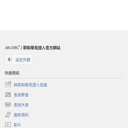
®
JW.ORG
/ 耶和華見證人官方網站
設定外觀
快速連結
與耶和華見證人見面
查詢聚會
（開
啟
查詢大會
（開
新
啟
視
最新資料
新
窗）
視
影片