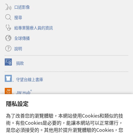
窗）
口述影像
搜尋
給專業醫療人員的資訊
全球傳播
說明
捐款
（開
啟
新
守望台線上書庫
（開
視
啟
窗）
®
JW Hub
新
（開
視
啟
隱私設定
窗）
JW Library®
新
視
為了改善您的瀏覽體驗，本網站使用Cookies和類似的技
窗）
Watchtower Library
術。有些Cookies是必要的，能讓本網站可以正常運行，
是您必須接受的。其他用於提升瀏覽體驗的Cookies，您