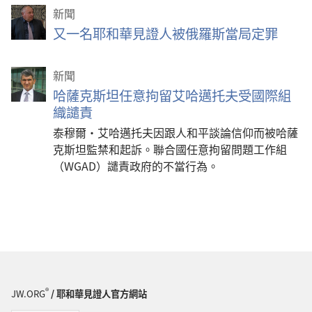
新聞
又一名耶和華見證人被俄羅斯當局定罪
新聞
哈薩克斯坦任意拘留艾哈邁托夫受國際組
織譴責
泰穆爾·艾哈邁托夫因跟人和平談論信仰而被哈薩
克斯坦監禁和起訴。聯合國任意拘留問題工作組
（WGAD）譴責政府的不當行為。
®
JW.ORG
/ 耶和華見證人官方網站