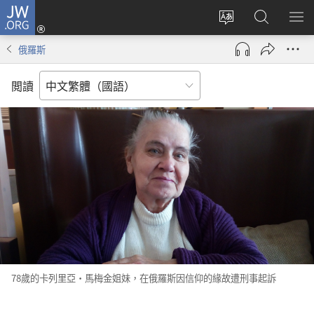
JW.ORG
登
入
更
搜
顯
（開
改
尋
示
俄羅斯
啟
網
JW.ORG
選
新
站
單
閲讀
視
語
窗）
言
78歲的卡列里亞·馬梅金姐妹，在俄羅斯因信仰的緣故遭刑事起訴