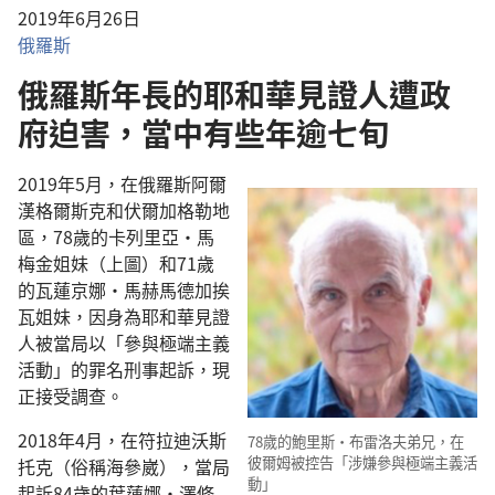
2019年6月26日
俄羅斯
俄羅斯年長的耶和華見證人遭政
府迫害，當中有些年逾七旬
2019年5月，在俄羅斯阿爾
漢格爾斯克和伏爾加格勒地
區，78歲的卡列里亞·馬
梅金姐妹（上圖）和71歲
的瓦蓮京娜·馬赫馬德加挨
瓦姐妹，因身為耶和華見證
人被當局以「參與極端主義
活動」的罪名刑事起訴，現
正接受調查。
2018年4月，在符拉迪沃斯
78歲的鮑里斯·布雷洛夫弟兄，在
彼爾姆被控告「涉嫌參與極端主義活
托克（俗稱海參崴），當局
動」
起訴84歲的葉蓮娜·澤修