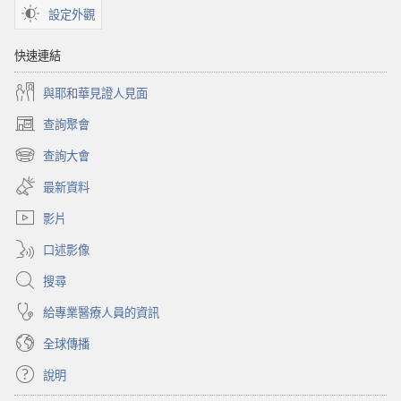
設定外觀
快速連結
與耶和華見證人見面
查詢聚會
（開
啟
查詢大會
（開
新
啟
視
最新資料
新
窗）
視
影片
窗）
口述影像
搜尋
給專業醫療人員的資訊
全球傳播
說明