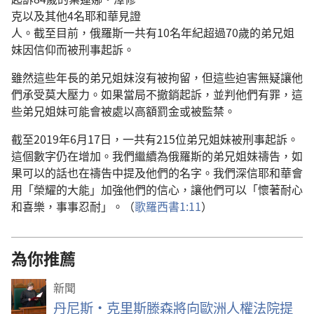
克以及其他4名耶和華見證
人。截至目前，俄羅斯一共有10名年紀超過70歲的弟兄姐
妹因信仰而被刑事起訴。
雖然這些年長的弟兄姐妹沒有被拘留，但這些迫害無疑讓他
們承受莫大壓力。如果當局不撤銷起訴，並判他們有罪，這
些弟兄姐妹可能會被處以高額罰金或被監禁。
截至2019年6月17日，一共有215位弟兄姐妹被刑事起訴。
這個數字仍在增加。我們繼續為俄羅斯的弟兄姐妹禱告，如
果可以的話也在禱告中提及他們的名字。我們深信耶和華會
用「榮耀的大能」加強他們的信心，讓他們可以「懷著耐心
和喜樂，事事忍耐」。（
歌羅西書1:11
）
為你推薦
新聞
丹尼斯·克里斯滕森將向歐洲人權法院提