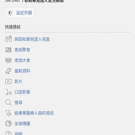
JW.ORG
/ 耶和華見證人官方網站
應
付
付
憂
設定外觀
憂
慮
慮
快速連結
與耶和華見證人見面
查詢聚會
（開
啟
查詢大會
（開
新
啟
視
最新資料
新
窗）
視
影片
窗）
口述影像
搜尋
給專業醫療人員的資訊
全球傳播
說明