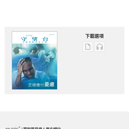
下載選項
出
音
版
訊
物
下
下
載
載
選
選
項
項
守
守
望
望
台
台
怎
怎
樣
樣
應
®