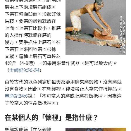
磨
由
上下
兩
塊
磨石
組成
。
下磨石
略
顯
凹
面
，
形狀
好像
馬鞍
，
要
磨
的
穀物
就
放
在
上面
。
上磨石
比較
小
，
推
磨
的
人
操作
時
就
跪
在
磨
的
後方
，
雙手
抓
住
上磨石
，
在
下磨石
上
來回
地
磨
。
根據
文獻
，
這
種
上磨石
可
重
達
2-
4
公斤
（4-9
磅
），
如果
用
來
當作
武器
，
是
可以
致命
的
。
（
士師記
9:50-54
）
由於
古代
的
以色列
家庭
每
天
都
要
用
磨
來
磨
穀物
，
沒有
磨
就
沒有
食物
。
因此
，
在
聖經
裡
，
律法
禁止
人
拿
它
作
抵押品
。
申命記
24:6
說
：「
不可
拿
人
的
磨
或
上磨石
做
抵押
，
因為
這
等於
拿
人
的
性命
做
抵押
。」
在
某
個
人
的
「
懷
裡
」
是
指
什麼
？
聖經
說
耶穌
「
在
父親
懷