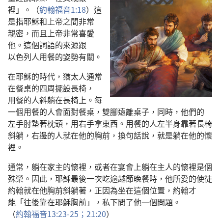
裡
」。（
約翰福音
1:18
）
這
是
指
耶穌
和
上帝
之
間
非常
親密
，
而且
上帝
非常
喜愛
他
。
這個
詞語
的
來源
跟
以色列人
用餐
的
姿勢
有關
。
在
耶穌
的
時代
，
猶太人
通常
在
餐桌
的
四周
擺設
長
椅
，
用餐
的
人
斜
躺
在
長
椅
上
。
每
一
個
用餐
的
人
會
面對
餐桌
，
雙腳
遠
離
桌子
，
同時
，
他們
的
左手
肘
墊
著
枕頭
，
用
右手
拿
東西
。
用餐
的
人
左
半
身
靠
著
長
椅
斜
躺
，
右邊
的
人
就
在
他
的
胸
前
，
換
句
話
說
，
就是
躺
在
他
的
懷
裡
。
通常
，
躺
在
家主
的
懷
裡
，
或者
在
宴會
上
躺
在
主人
的
懷
裡
是
個
殊榮
。
因此
，
耶穌
最後
一
次
吃
逾越節
晚餐
時
，
他
所
愛
的
使徒
約翰
就
在
他
胸
前
斜
躺
著
，
正
因為
坐
在
這個
位置
，
約翰
才
能
「
往
後
靠
在
耶穌
胸
前
」，
私下
問
了
他
一
個
問題
。
（
約翰福音
13:23-25；
21:20
）