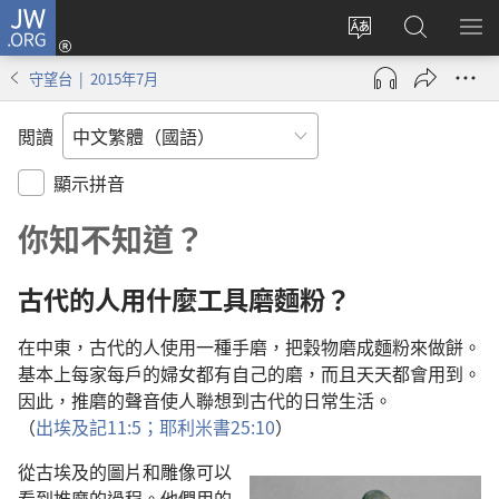
JW.ORG
登
入
更
搜
顯
（開
改
尋
示
守望台 | 2015年7月
啟
網
JW.ORG
選
新
站
單
閲讀
視
語
窗）
言
顯示拼音
你知不知道？
古代
的
人
用
什麼
工具
磨
麵粉
？
在
中東
，
古代
的
人
使用
一
種
手磨
，
把
穀物
磨
成
麵粉
來
做
餅
。
基本上
每
家
每
戶
的
婦女
都
有
自己
的
磨
，
而且
天天
都
會
用
到
。
因此
，
推
磨
的
聲音
使
人
聯想
到
古代
的
日常
生活
。
（
出埃及記
11:5；
耶利米書
25:10
）
從
古
埃及
的
圖片
和
雕像
可以
看
到
推
磨
的
過程
。
他們
用
的