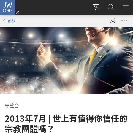
JW.ORG
登
入
更
搜
顯
（開
改
尋
示
雜誌
啟
網
JW.ORG
選
新
站
單
視
語
窗）
言
守望台
2013年7月 | 世上有值得你信任的
宗教團體嗎？