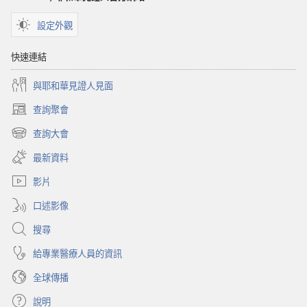
有
值
值
得
設定外觀
得
你
你
信
快速連結
信
任
與耶和華見證人見面
任
的
的
宗
查詢聚會
（開
宗
教
啟
查詢大會
教
團
（開
新
團
體
啟
視
最新資料
新
窗）
體
嗎？
視
影片
嗎？
窗）
口述影像
搜尋
給專業醫療人員的資訊
全球傳播
說明