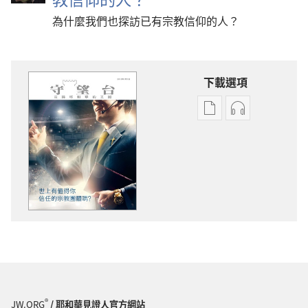
為什麼我們也探訪已有宗教信仰的人？
下載選項
出
音
版
訊
物
下
下
載
載
選
選
項
項
守
守
望
望
台
台
世
世
上
上
有
®
JW.ORG
/ 耶和華見證人官方網站