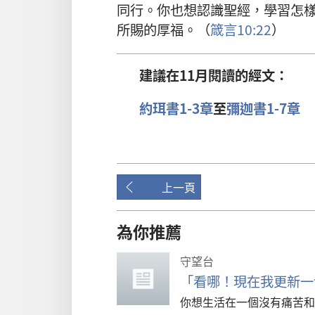
同行
。
你
也
想
認識
聖經
，
學習
怎
所
賜
的
厚福
。（
箴言
10:22
）
建議
在
11
月
閱讀
的
經文
：
約珥書
1-3
章
至
彌迦書
1-7
章
上一頁
為你推薦
守望台
「看哪！現在我更新一
你想生活在一個沒有痛苦和