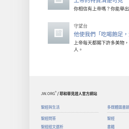
上帝的特質清楚可見
你相信有上帝嗎？你能舉出
守望台
他使我們「吃喝飽足，
上帝每天都賜下許多美物，
人。
®
JW.ORG
/ 耶和華見證人官方網站
聖經與生活
多媒體圖書
聖經問答
聖經
聖經經文選析
書籍