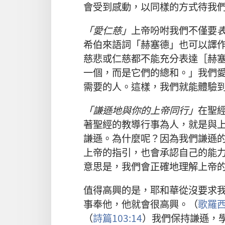
會
受
到
感動
，
以
同樣
的
方式
待
我
「
愛
仁慈
」
上帝
吩咐
我們
不僅
要
希伯來
語詞
「
赫塞德
」
也
可以
譯
慈悲
或
仁慈
都
不
能
充分
表達
［
赫
一
個
，
而
是
它們
的
總和
。」
我們
需要
的
人
。
這樣
，
我們
就
能
體驗
「
謙遜
地
與
你
的
上帝
同行
」
在
聖
著
聖經
的
教導
行事
為人
，
就是
與
謙遜
。
為什麼
呢
？
因為
我們
謙遜
上帝
的
指引
，
也
會
承認
自己
的
能
意思
是
，
我們
會
正確
地
理解
上帝
值得
高興
的
是
，
耶和華
從
沒
要求
事奉
他
，
他
就
會
很
高興
。（
歌羅
（
詩篇
103:14
）
我們
保持
謙遜
，