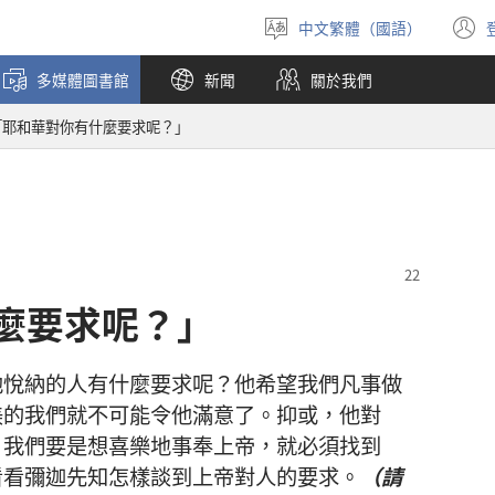
中文繁體（國語）
選
擇
多媒體圖書館
新聞
關於我們
語
言
「耶和華對你有什麼要求呢？」
麼要求呢？」
他
悅納
的
人
有
什麼
要求
呢
？
他
希望
我們
凡
事
做
美
的
我們
就
不
可能
令
他
滿意
了
。
抑或
，
他
對
？
我們
要是
想
喜樂
地
事奉
上帝
，
就
必須
找
到
看看
彌迦
先知
怎樣
談
到
上帝
對
人
的
要求
。
（
請