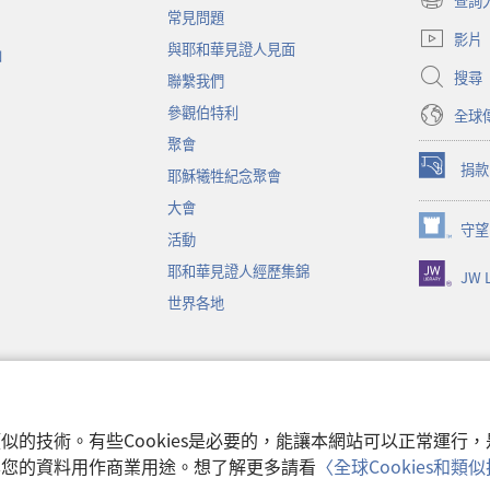
查詢
（開
常見問題
啟
影片
與耶和華見證人見面
新
函
視
搜尋
聯繫我們
窗）
參觀伯特利
全球
聚會
捐款
耶穌犧牲紀念聚會
（開
啟
大會
新
守望
（開
活動
視
啟
窗）
耶和華見證人經歷集錦
JW L
新
視
世界各地
窗）
音
和類似的技術。有些Cookies是必要的，能讓本網站可以正常運
收集您的資料用作商業用途。想了解更多請看
〈全球Cookies和