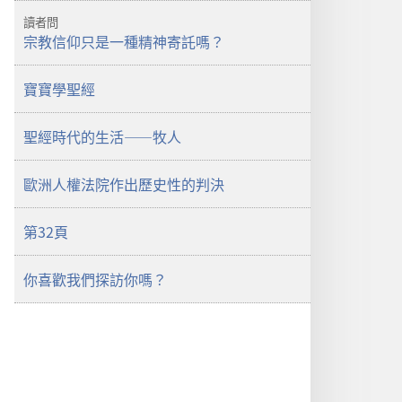
讀者問
宗教信仰只是一種精神寄託嗎？
寶寶學聖經
聖經時代的生活——牧人
歐洲人權法院作出歷史性的判決
第32頁
你喜歡我們探訪你嗎？