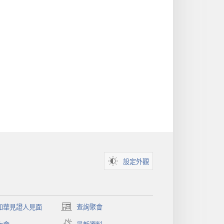
設定外觀
和華見證人見面
查詢聚會
（開
啟