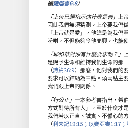
讀
彌迦書
6:8
）
「
上帝
已經
指示
你
什麼
是
善
」
上
因此
我們
無須
猜測
。
上帝
要
我們
「
上帝
就是
愛
」，
他
總是
為
我們
吩咐
，
不但
能夠
令
他
高興
，
也
能
「
耶和華
對
你
有
什麼
要求
呢
？」
是
賜予
生命
和
維持
我們
生命
的
那
（
詩篇
36:9
）
那麼
，
他
對
我們
的
要求
可以
歸納
為
三
點
。
頭
兩
點
主
我們
跟
上帝
的
關係
。
「
行
公正
」
一
本
參考書
指
出
，
希
方式
對待
所有
人
」。
至於
什麼
才
我們
若
以
正直
、
誠實
、
不
偏心
的
（
利未記
19:15；
以賽亞書
1:17；