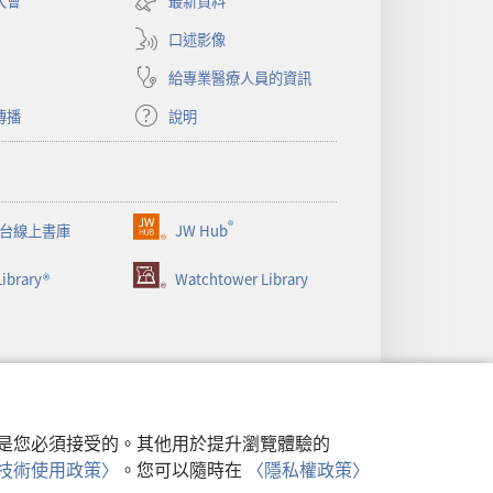
大會
最新資料
新
視
口述影像
窗）
給專業醫療人員的資訊
傳播
說明
®
台線上書庫
JW Hub
（開
啟
ibrary®
Watchtower Library
新
視
窗）
行，是您必須接受的。其他用於提升瀏覽體驗的
類似技術使用政策〉
。您可以隨時在
〈隱私權政策〉