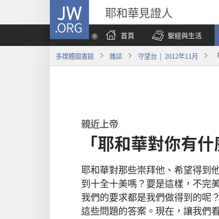
JW.ORG
耶和華見證人
首頁
聖經與生活
多媒體圖書館
雜誌
守望台 | 2012年11月
親近
上帝
「耶和華對你有什
耶和華
對
那些
崇拜
他
、
希望
得到
到
十全十美
嗎
？
要是
這樣
，
不完
我們
的
要求
都
是
我們
做
得
到
的
呢
這些
問題
的
答案
。
現在
，
讓
我們