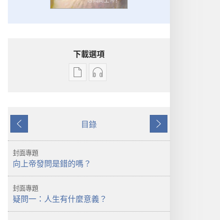
下載選項
出
音
版
訊
物
下
下
載
目錄
載
選
上
下
選
項
一
一
項
守
頁
頁
封面專題
守
望
向上帝發問是錯的嗎？
望
台
台
2012
封面專題
2012
年
疑問一：人生有什麼意義？
年
11
11
月