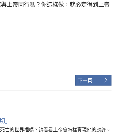
樣
與
上帝
同行
嗎
？
你
這樣
做
，
就
必定
得到
上帝
下一頁
切」
死亡的世界裡嗎？請看看上帝會怎樣實現他的應許。