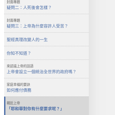
封面專題
月
疑問二：人死後會怎樣？
封面專題
疑問三：上帝為什麼容許人受苦？
聖經真理改變人的一生
你知不知道？
來認識上帝的話語
上帝會設立一個統治全世界的政府嗎？
家庭幸福的要訣
如何應付債務
親近上帝
「耶和華對你有什麼要求呢？」