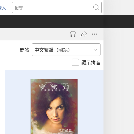
登入
（開
搜
啟
尋
新
視
窗）
閲讀
顯示拼音