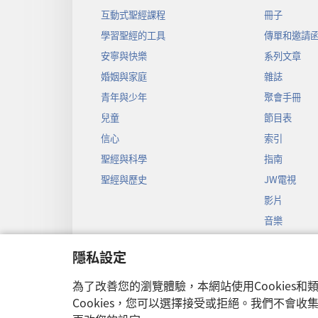
互動式聖經課程
冊子
學習聖經的工具
傳單和邀請
安寧與快樂
系列文章
婚姻與家庭
雜誌
青年與少年
聚會手冊
兒童
節目表
信心
索引
聖經與科學
指南
聖經與歷史
JW電視
影片
音樂
聖經戲劇錄
隱私設定
聖經有聲劇
為了改善您的瀏覽體驗，本網站使用Cookies
Cookies，您可以選擇接受或拒絕。我們不會