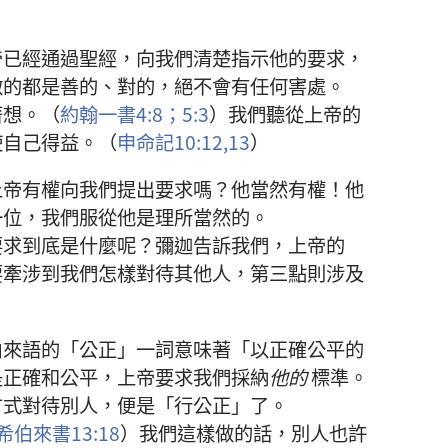
帝
已經
通過
聖經
，
向
我們
清楚
指示
他
的
要求
，
做
的
都
是
善
的
、
對
的
，
絕
不
會
有
任何
害處
。
著想
。（
約翰一書
4:8；
5:3
）
我們
聽從
上帝
的
使
自己
得益
。（
申命記
10:12,13
）
上帝
有
權
向
我們
提
出
要求
嗎
？
他
當然
有
權
！
他
一
位
，
我們
服從
他
是
理所當然
的
。
要求
到底
是
什麼
呢
？
彌迦
告訴
我們
，
上帝
的
要
牽涉
到
我們
怎樣
對待
其他
人
，
第
三
點
則
涉及
伯來語
的
「
公正
」
一
詞
意味著
「
以
正確
公平
的
是
正確
和
公平
，
上帝
要求
我們
採納
他
的
標準
。
方式
對待
別人
，
便
是
「
行
公正
」
了
。
希伯來書
13:18
）
我們
這樣
做
的
話
，
別人
也許