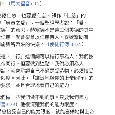
們
。（
馬太福音
7:12
）
表現
仁慈
，
也
要
愛
仁慈
。
譯
作
「
仁慈
」
的
作
「
忠貞
之
愛
」。
一
個
聖經
學者
說
：「
愛
、
塞德
］
的
意思
。
赫塞德
不
是
這
三
個
美德
的
其中
愛
仁慈
，
就
會
樂意
以
仁慈
待
人
，
喜歡
幫助
有
到
施與
所
帶
來
的
快樂
。（
使徒行傳
20:35
）
經
裡
，「
行
」
這個
詞
可以
指
行事
為人
。
我們
按
上帝
同行
。
但
要
做
到
這
點
，
我們
必須
為人
的
話
，
就
會
承認
自己
不過
是
受造物
，
必須
接受
力
限度
。
因此
，「
謙遜
地
與
你
的
上帝
同行
」
的
的
要求
，
並且
合理
地
看
自己
的
能力
。
我們
做
一些
我們
做
不
到
的
事
。
只要
我們
盡力
西書
3:23
）
他
很
清楚
我們
的
能力
限度
。
學
會
接受
自己
的
能力
限度
，
就
能
喜樂
地
與
上帝