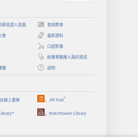
和華見證人見面
查詢聚會
（開
啟
大會
最新資料
新
視
口述影像
窗）
給專業醫療人員的資訊
傳播
說明
®
台線上書庫
JW Hub
（開
啟
ibrary®
Watchtower Library
新
視
窗）