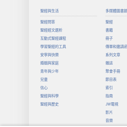
聖經與生活
多媒體圖書
聖經問答
聖經
聖經經文選析
書籍
互動式聖經課程
冊子
學習聖經的工具
傳單和邀請
安寧與快樂
系列文章
婚姻與家庭
雜誌
青年與少年
聚會手冊
兒童
節目表
信心
索引
聖經與科學
指南
聖經與歷史
JW電視
影片
音樂