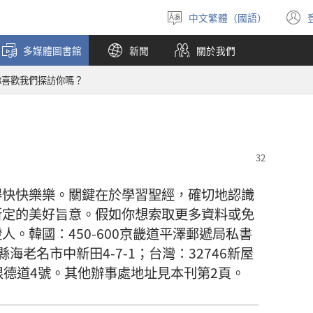
中文繁體（國語）
選
擇
多媒體圖書館
新聞
關於我們
語
言
你喜歡我們探訪你嗎？
得快快樂樂。關鍵在於學習聖經，確切地認識
所定的美好旨意。假如你想索取更多資料或免
。韓國：450-600京畿道平澤郵遞局私書
川縣海老名市中新田4-7-1；台灣：32746新屋
根德道4號。其他辦事處地址見本刊第2頁。