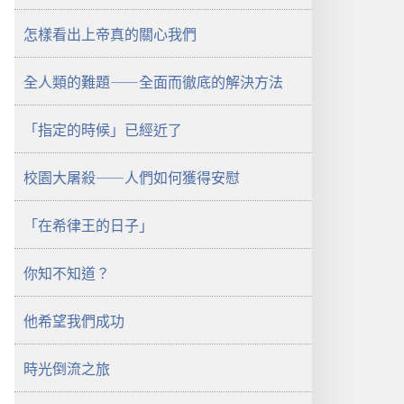
望
怎樣看出上帝真的關心我們
台
2009
全人類的難題——全面而徹底的解決方法
年
12
月
「指定的時候」已經近了
校園大屠殺——人們如何獲得安慰
「在希律王的日子」
你知不知道？
他希望我們成功
時光倒流之旅