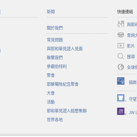
館
新聞
快速連結
與耶
關於我們
查詢
（開
常見問題
啟
影片
與耶和華見證人見面
新
函
視
搜尋
聯繫我們
窗）
參觀伯特利
全球
聚會
捐款
耶穌犧牲紀念聚會
（開
啟
大會
新
守望
（開
活動
視
啟
窗）
耶和華見證人經歷集錦
JW L
新
視
世界各地
窗）