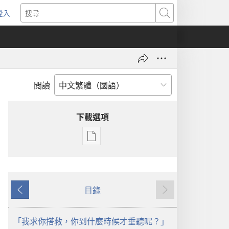
登入
（開
搜
啟
尋
新
視
窗）
閲讀
下載選項
出
版
物
下
目錄
載
上
下
選
一
一
項
頁
頁
「我求你搭救，你到什麼時候才垂聽呢？」
守