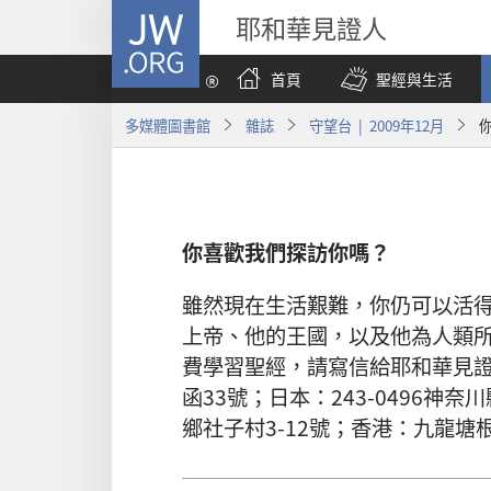
JW.ORG
耶和華見證人
首頁
聖經與生活
多媒體圖書館
雜誌
守望台 | 2009年12月
你喜歡我們探訪你嗎？
雖然現在生活艱難，你仍可以活
上帝、他的王國，以及他為人類
費學習聖經，請寫信給耶和華見證人
函33號；日本：243-0496神奈
鄉社子村3-12號；香港：九龍塘