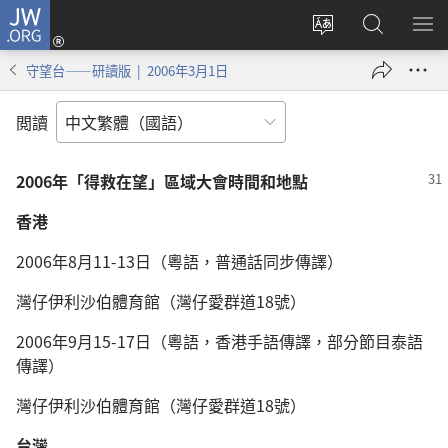
JW.ORG
登
入
更
搜
顯
（開
改
尋
示
守望台——研讀版 | 2006年3月1日
啟
網
JW.ORG
選
新
站
單
閲讀
視
語
窗）
言
2006年「得救在望」區域大會時間和地點
香港
2006年8月11-13日（粵語，普通話同步傳譯）
灣仔伊利沙伯體育館（灣仔愛群道18號）
2006年9月15-17日（粵語，香港手語傳譯，部分節目泰語
傳譯）
灣仔伊利沙伯體育館（灣仔愛群道18號）
台灣