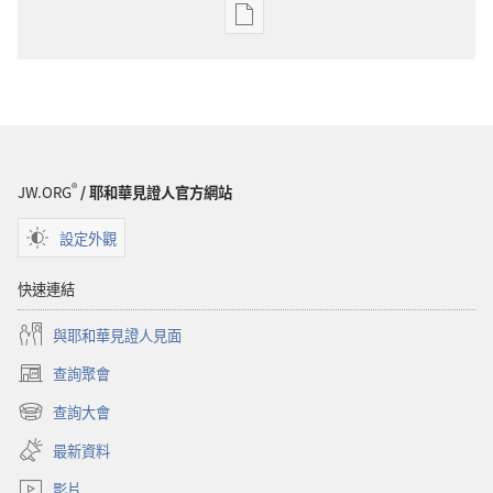
出
版
物
下
載
選
項
®
JW.ORG
/ 耶和華見證人官方網站
守
望
設定外觀
台
——
快速連結
研
與耶和華見證人見面
讀
版
查詢聚會
（開
2006
啟
查詢大會
年
（開
新
啟
視
3
最新資料
新
窗）
月
視
影片