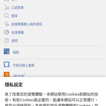
1
窗）
日
口述影像
搜尋
給專業醫療人員的資訊
全球傳播
說明
捐款
（開
啟
新
守望台線上書庫
（開
視
啟
窗）
®
JW Hub
新
（開
視
啟
隱私設定
窗）
JW Library®
新
視
為了改善您的瀏覽體驗，本網站使用Cookies和類似的技
窗）
Watchtower Library
術。有些Cookies是必要的，能讓本網站可以正常運行，
是您必須接受的。其他用於提升瀏覽體驗的Cookies，您