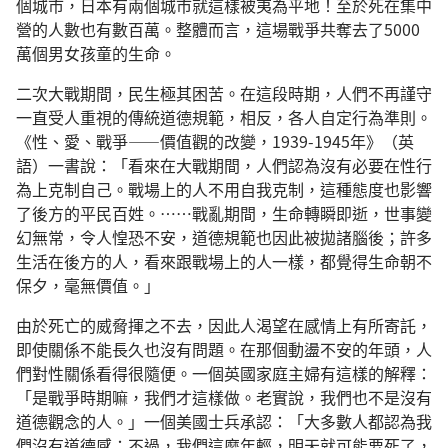
個城市，日本有兩個城市就這樣被夷為平地！至於死在集中
營的人數也有數百萬。整體而言，這場戰爭共奪去了5000
萬個男女孩童的生命。
二次大戰期間，民生極其困苦。在這段時期，人們不再謹守
一直受人重視的傳統道德規範，相反，各人自定行為準則。
《性、愛、戰爭——價值觀的改變，1939-1945年》（英
語）一書說：「看來在大戰期間，人們認為沒有必要在性行
為上克制自己。戰場上的人不用自我克制，這種態度也影響
了後方的平民百姓。……戰亂期間，生命轉瞬即逝，世事變
幻無常，令人惶恐不安，道德規範也因此被拋諸腦後；許多
生活在後方的人，看來跟戰場上的人一樣，都覺得生命朝不
保夕，毫無價值。」
由於死亡的威脅揮之不去，因此人渴望在感情上有所寄託，
即使關係不能長久也沒有問題。在那個動盪不安的年頭，人
們對性關係看得很隨便。一個英國家庭主婦有這樣的解釋：
「是戰爭時期嘛，我們才這樣做。老實說，我們也不是沒有
道德觀念的人。」一個美國士兵承認：「大多數人都認為我
們沒有道德感；不過，我們這麼年輕，明天就可能要死了，