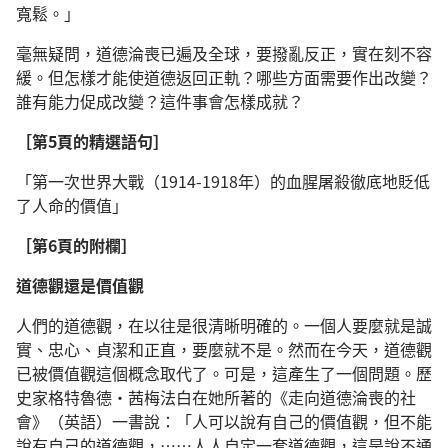
寬鬆。」
毫無疑問，道德淪喪已遍及全球，要撥亂反正，實在刻不容
緩。但怎樣才能使道德返回正軌？哪些方面需要作出改變？
誰有能力促成改變？這件事會怎樣成就？
［第5頁的精選語句］
「第一次世界大戰（1914-1918年）的血腥屠殺徹底地貶低
了人命的價值」
［第6頁的附欄］
道德觀還是價值觀
人們的道德觀，在以往是很清晰明確的。一個人要麼就是誠
實、忠心、貞潔和正直，要麼就不是。然而在今天，道德觀
已被價值觀這個概念取代了。可是，這產生了一個問題。歷
史家格特魯德·茜梅法白在她所著的《走向道德淪喪的社
會》（英語）一書說：「人可以說有自己的價值觀，但不能
說有自己的道德觀，……人人自定一套道德觀，這是說不通