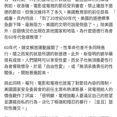
例如，收音機、電影或電視的節目受到審查，禁止播放不道
德的節目，但情況維持不了多久。美國教育部的前任部長
威廉·貝內特說：「到了20世紀60年代，美國的道德標準
急劇下降，毫無阻力，美國的文明可說是倒退了。」除美國
外，這個情況也出現在其他國家和地區。為什麼道德行為會
在60年代急速敗壞？
60年代，婦女解放運動展開了，性革命也差不多同時進
行，隨之而來的就是所謂的新道德。此外，新發明的避孕藥
很有成效。人們隨時可以享受性愛，而女子也無須擔憂性行
為會導致懷孕，於是「自由性愛」，或「無須承擔責任的性
關係」，開始普遍起來。
與此同時，報刊、電影和電視也放寬了對節目內容的限制。
美國國家安全委員會的前任主席布熱津斯基，就電視給人的
價值觀作了評論：「很明顯，電視鼓勵人要滿足自己的慾望
並讚揚自私的行為，淡化了極端和殘忍的暴行，［並且］鼓
吹性雜交。」