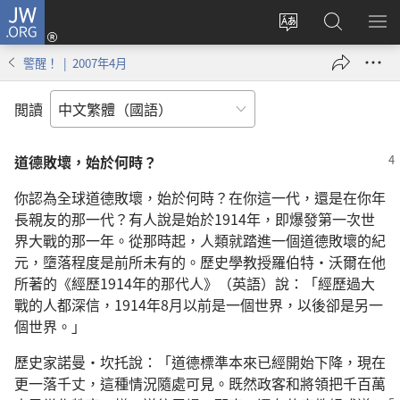
JW.ORG
登
入
更
搜
顯
（開
改
尋
示
警醒！ | 2007年4月
啟
網
JW.ORG
選
新
站
單
閲讀
視
語
窗）
言
道德敗壞，始於何時？
你認為全球道德敗壞，始於何時？在你這一代，還是在你年
長親友的那一代？有人說是始於1914年，即爆發第一次世
界大戰的那一年。從那時起，人類就踏進一個道德敗壞的紀
元，墮落程度是前所未有的。歷史學教授羅伯特·沃爾在他
所著的《經歷1914年的那代人》（英語）說：「經歷過大
戰的人都深信，1914年8月以前是一個世界，以後卻是另一
個世界。」
歷史家諾曼·坎托說：「道德標準本來已經開始下降，現在
更一落千丈，這種情況隨處可見。既然政客和將領把千百萬