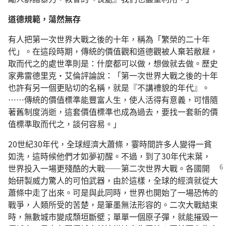
道德規範，蕩然無存
有人把第一次世界大戰之後的十年，稱為「繁榮的二十年
代」。在這段時期，傳統的價值觀和道德觀被人棄若敝屣，
取而代之的處世準則是：什麼都可以做，想做就去做。歷史
家弗雷德里克·艾倫評論說：「第一次世界大戰之後的十年
也許有另一個更貼切的名稱，就是『不講禮貌的年代』。
……傳統的價值標準能豐富人生，使人活得有意義，可惜隨
著舊制度消逝，這套價值標準也成為過去，要找一套新的價
值標準取而代之，談何容易。」
20世紀30年代，全球經濟大蕭條，霎時間許多人變得一貧
如洗，這時候他們才如夢初醒。不過，到了30年代末葉，
世界投入一場更殘酷的大戰
——第二次世界大戰。各國開
始研製威力驚人的可怕武器，由於這樣，全球的經濟就從大
蕭條中走了出來。可是與此同時，世界也開始了一場恐怖的
戰爭，人類所受的苦楚，是筆墨無法形容的。二次大戰結束
時，無數城市變成頹垣斷壁；單單一個原子彈，就能摧毀一