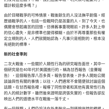
還計較這麼多嗎？」
由於目睹戰爭的可怖情景，戰後餘生的人沒法撫平創傷。經
歷過戰爭的人，包括一些戰時仍是孩童的人，到了今天，也
偶爾會想起痛苦的回憶，彷彿舊事重現眼前。許多人對上帝
的信心盡失，是非標準也變得模糊。由於不再尊重那些有權
定立規則的人，人們就開始認為，凡事只是相對的，根本沒
有絕對的標準。
新的社會準則
二次大戰後，一些關於人類性行為的研究報告面世，其中一
個研究是在40年代於美國進行的，稱為甘西報告（金賽報
告），這個報告厚八百多頁。報告發表後，許多人開始公開
談論與性有關的事情；以往，人們通常不會隨便就討論這個
話題。在甘西報告裡，報導了同性戀者和其他有異常性行為
的人的統計數字，雖然後來證明是誇張失實的，但報告卻反
映出人們的道德水平在戰後一落千丈。
有一段時期，人們仍設法在外表裝出一副道貌岸然的模樣，