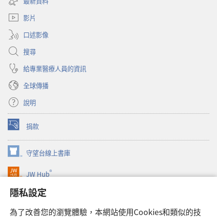
最新資料
新
窗）
視
影片
窗）
口述影像
搜尋
給專業醫療人員的資訊
全球傳播
說明
捐款
（開
啟
新
守望台線上書庫
（開
視
啟
窗）
®
JW Hub
新
（開
視
啟
隱私設定
窗）
JW Library®
新
視
為了改善您的瀏覽體驗，本網站使用Cookies和類似的技
窗）
Watchtower Library