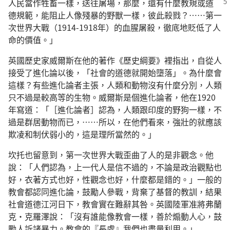
人民當作牲畜一樣，
送往屠場，那麼，還有什麼教規或道
德規範，能阻止人像殘暴的野獸一樣，彼此殺戮？……第一
次世界大戰（1914-1918年）的血腥屠殺，徹底地貶低了人
命的價值。」
英國歷史家威爾斯在他的著作《歷史綱要》裡指出，自從人
接受了進化論以後，「社會的道德就開始墮落」。為什麼會
這樣？有些進化論者主張，人類和動物沒有什麼分別，人類
只不過是較高等的生物。威爾斯是個進化論者，他在1920
年寫道：「［進化論者］認為，人類跟印度的野狗一樣，不
過是群居動物而已，……所以，在他們看來，強壯的就應該
欺凌和制伏弱小的，這是理所當然的。」
坎托也留意到，第一次世界大戰歪曲了人的是非觀念。他
說：「人們認為，上一代人是信不過的，不論是政治觀點也
好，衣著方式也好，性觀念也好，什麼都是錯的。」一般的
教會都認同進化論，鼓勵人參戰，背棄了基督的教訓，結果
社會道德江河日下，教會實在難辭其咎。英國陸軍准將弗蘭
克·克羅澤說：「沒有誰能像教會一樣，善於煽動人心，鼓
勵人訴諸暴力。教會的『長處』我們也盡量利用。」