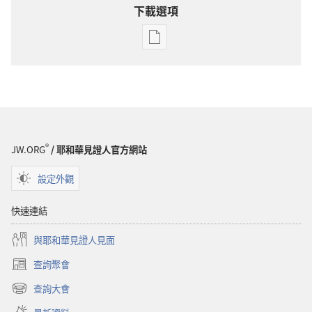
下載選項
出
版
物
下
載
選
項
®
JW.ORG
/ 耶和華見證人官方網站
警
醒！
設定外觀
2007
年
快速連結
4
與耶和華見證人見面
月
查詢聚會
（開
啟
查詢大會
（開
新
啟
視