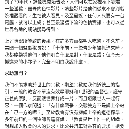
到了70年代，錄像機開始普及，人們可以在家裡私下觀看
一些淫穢、露骨的色情影片，這些影片是他們從來不會到戲
院裡觀看的，生怕被人看見。及至最近，任何人只要有一台
電腦，就可以上網；甚至最淫猥下流的色情資訊，也可以從
世界各地的網站搜尋得到。
上述情況所導致的後果，在許多方面都叫人吃驚。不久前，
美國一個監獄獄長說：「十年前，一些青少年被抓進來時，
我都能勸導他們，他們明白什麼是對，什麼是錯；但今天，
抓進來的小夥子，完全不明白我說什麼。」
求助無門？
我們不能求助於世上的宗教，期望宗教給我們道德上的指
引。一般的教會不單沒有效學耶穌和1世紀的基督徒，謹守
正義的原則，反而跟世界打成一片，而且還跟世人一起行
惡。一個作家問道：「有什麼戰爭，交戰雙方不是說上帝站
在自己一方的呢？」至於教會有沒有擁護上帝的道德標準，
多年前紐約一個牧師曾這樣說：「教會是世上惟一的組織，
對想加入教會的人的要求，比公共汽車對乘客的要求，還要