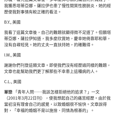
我獲悉塔蒂亞娜·薩拉伊也患了慢性間質性膀胱炎，她的經
歷使我對事情有較正確的看法。
B.Y., 美國
我看了這篇文章後，自己的難題就顯得微不足道了。但願塔
蒂亞娜·薩拉伊知道，我多麼欣賞她，慶幸她倚靠耶和華，
沒有自尋短見。她的丈夫一直扶持她，的確難得。
I.W., 美國
謝謝你們刊登這類文章。即使我們沒有經歷過同樣的難題，
文章也能幫助我們更了解那些不幸患上這種病的人。
C.L., 美國
單戀
「青年人問……我該怎樣拒絕他的追求？」一文
（2001年3月22日刊），使我想起自己的痛苦經歷。由於我
當初沒有理會自己的感覺，以致婚姻很不愉快。文章說得
對，「幸福的婚姻不是以施捨、同情為根基的」。