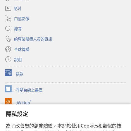
新
窗）
視
影片
窗）
口述影像
搜尋
給專業醫療人員的資訊
全球傳播
說明
捐款
（開
啟
新
守望台線上書庫
（開
視
啟
窗）
®
JW Hub
新
（開
視
啟
隱私設定
窗）
JW Library®
新
視
為了改善您的瀏覽體驗，本網站使用Cookies和類似的技
窗）
Watchtower Library