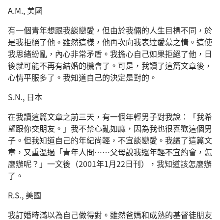
A.M., 美國
有一個青年想跟我談戀愛，但由於我倆的人生目標不同，於
是我拒絕了他。雖然這樣，他再次向我表達愛慕之情。這使
我思緒紛亂，內心非常矛盾。我擔心自己如果拒絕了他，日
後就可能不再有結婚的機會了。可是，我讀了這篇文章後，
心情平服多了。我知道自己的決定是對的。
S.N., 日本
在我讀這篇文章之前三天，有一個年輕男子對我說：「我希
望跟你交朋友。」我不禁心亂如麻，因為我也很喜歡這個男
子。但我知道自己的年紀尚輕，不宜談戀愛。我讀了這篇文
章，又重溫過「青年人問……父母說我還年輕不宜約會，怎
麼辦呢？」一文後（2001年1月22日刊），我知道該怎麼辦
了。
R.S., 美國
我訂婚時滿以為自己做得對。雖然爸媽和成熟的基督徒朋友