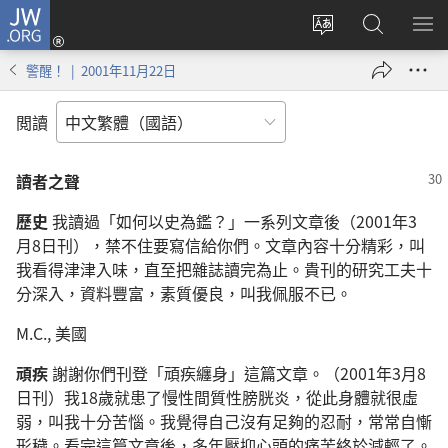
JW.ORG
登
入
更
搜
顯
（開
改
尋
示
警醒！ | 2001年11月22日
啟
網
JW.ORG
選
新
站
單
閲讀
視
語
窗）
言
讀者之聲
歷史
我讀過「如何以史為鑑？」一系列文章後（2001年3
月8日刊），禁不住要寫信給你們。文章內容十分精彩，叫
我看得津津入味，直至把雜誌讀完為止。貴刊的研究工夫十
分深入，資料豐富，素質優良，叫我佩服不已。
M.C., 美國
頑疾
謝謝你們刊登「頑疾纏身」這篇文章。（2001年3月8
日刊）我18歲就患了慢性間質性膀胱炎，從此身體就很虛
弱，叫我十分苦惱。我覺得自己沒有足夠的忍耐，常常自慚
形穢。看完這篇文章後，多年壓抑心頭的痛苦終於減輕了。