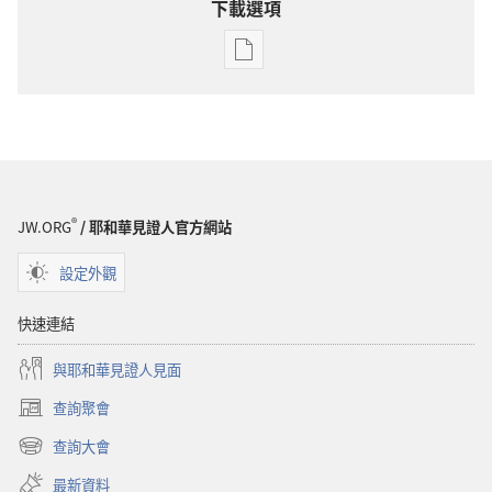
下載選項
出
版
物
下
載
選
項
®
JW.ORG
/ 耶和華見證人官方網站
雜
誌
設定外觀
2001
年
快速連結
11
與耶和華見證人見面
月
22
查詢聚會
（開
日
啟
查詢大會
（開
新
啟
視
最新資料