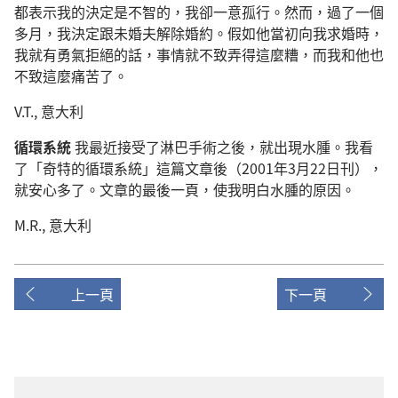
都表示我的決定是不智的，我卻一意孤行。然而，過了一個
多月，我決定跟未婚夫解除婚約。假如他當初向我求婚時，
我就有勇氣拒絕的話，事情就不致弄得這麼糟，而我和他也
不致這麼痛苦了。
V.T., 意大利
循環系統
我最近接受了淋巴手術之後，就出現水腫。我看
了「奇特的循環系統」這篇文章後（2001年3月22日刊），
就安心多了。文章的最後一頁，使我明白水腫的原因。
M.R., 意大利
上一頁
下一頁