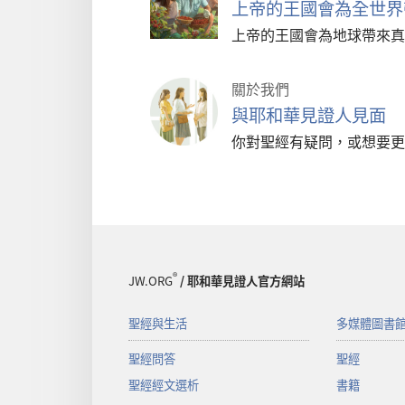
上帝的王國會為全世界
上帝的王國會為地球帶來真
關於我們
與耶和華見證人見面
你對聖經有疑問，或想要更
®
JW.ORG
/ 耶和華見證人官方網站
聖經與生活
多媒體圖書
聖經問答
聖經
聖經經文選析
書籍