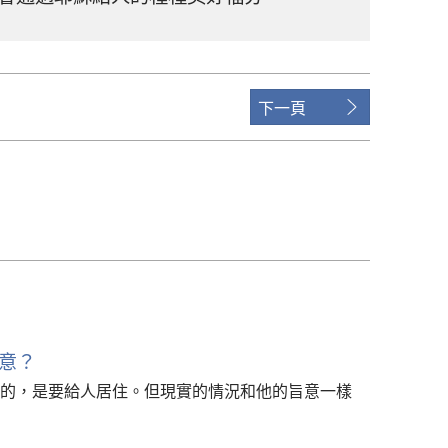
下一頁
意？
的，是要給人居住。但現實的情況和他的旨意一樣