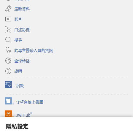
（開
新
啟
視
最新資料
新
窗）
視
影片
窗）
口述影像
搜尋
給專業醫療人員的資訊
全球傳播
說明
捐款
（開
啟
新
守望台線上書庫
（開
視
啟
窗）
®
JW Hub
新
（開
視
啟
隱私設定
窗）
JW Library®
新