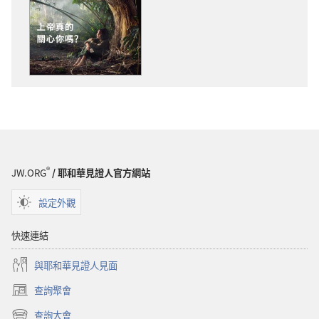
物
下
下
載
載
選
選
項
項
守
守
望
望
台
台
上
上
帝
帝
真
®
JW.ORG
/ 耶和華見證人官方網站
真
的
的
關
設定外觀
關
心
心
你
快速連結
你
嗎？
與耶和華見證人見面
嗎？
查詢聚會
（開
啟
查詢大會