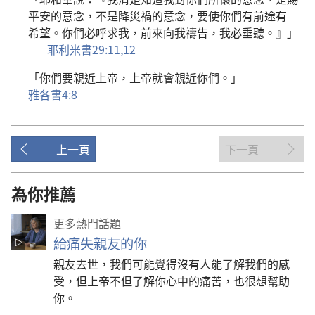
平安
的
意念
，
不
是
降
災禍
的
意念
，
要
使
你們
有
前途
有
希望
。
你們
必
呼求
我
，
前
來
向
我
禱告
，
我
必
垂聽
。』」
——
耶利米書
29:11,12
「
你們
要
親近
上帝
，
上帝
就
會
親近
你們
。」——
雅各書
4:8
上一頁
下一頁
為你推薦
更多熱門話題
給痛失親友的你
親友去世，我們可能覺得沒有人能了解我們的感
受，但上帝不但了解你心中的痛苦，也很想幫助
你。