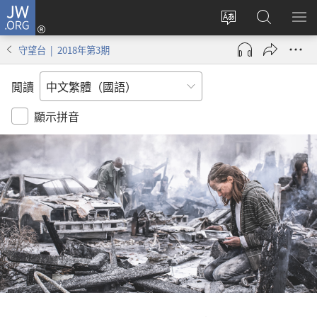
JW.ORG
登
入
更
搜
顯
（開
改
尋
示
守望台 | 2018年第3期
啟
網
JW.ORG
選
新
站
單
閲讀
視
語
窗）
言
顯示拼音