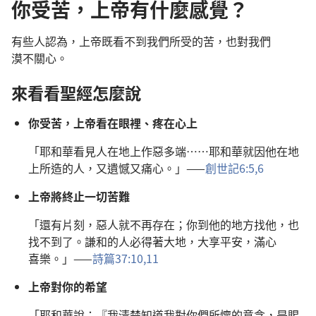
你受苦，上帝有什麼感覺？
有些
人
認為
，
上帝
既
看
不
到
我們
所
受
的
苦
，
也
對
我們
漠不關心
。
來
看看
聖經
怎麼
說
你
受苦
，
上帝
看
在
眼
裡
、
疼
在
心
上
「
耶和華
看見
人
在
地
上
作惡多端
……
耶和華
就
因
他
在
地
上
所
造
的
人
，
又
遺憾
又
痛心
。」——
創世記
6:5,6
上帝
將
終止
一切
苦難
「
還
有
片刻
，
惡人
就
不
再
存在
；
你
到
他
的
地方
找
他
，
也
找
不
到
了
。
謙和
的
人
必
得
著
大地
，
大
享
平安
，
滿心
喜樂
。」——
詩篇
37:10,11
上帝
對
你
的
希望
「
耶和華
說
：『
我
清楚
知道
我
對
你們
所
懷
的
意念
，
是
賜