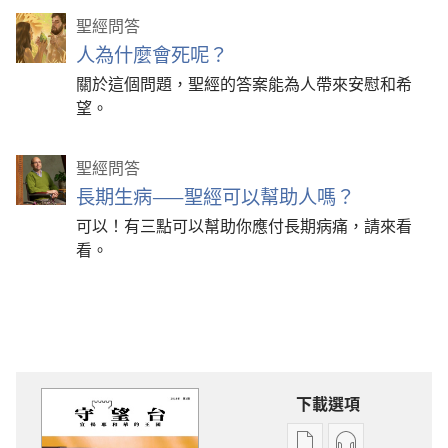
聖經問答
人為什麼會死呢？
關於這個問題，聖經的答案能為人帶來安慰和希
望。
聖經問答
長期生病——聖經可以幫助人嗎？
可以！有三點可以幫助你應付長期病痛，請來看
看。
下載選項