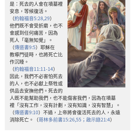
是
：
死
去
的
人
會
在
墳墓
裡
安息
，
等候
復活
。
（
約翰福音
5:28,29
）
他們
既
不
會
受
折磨
，
也
不
會
感到
任何
痛苦
，
因為
死人
「
毫
無
知覺
」。
（
傳道書
9:5
）
耶穌
在
教導
門徒
時
，
也
將
死亡
比
作
沉睡
。
（
約翰福音
11:11-14
）
因此
，
我們
不必
害怕
死
去
的
人
，
也
不必
獻
上
祭牲
或
供品
去
安撫
他們
。
死
去
的
人
既
不
能
幫助
我們
，
也
不
能
傷害
我們
，
因為
在
墳墓
裡
「
沒有
工作
，
沒有
計劃
，
沒有
知識
，
沒有
智慧
」。
（
傳道書
9:10
）
不過
，
上帝
將
會
復活
死
去
的
人
，
永遠
消除
死亡
。（
哥林多前書
15:26,
55；
啟示錄
21:4
）