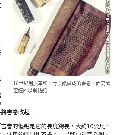
在
將
紙
卷
是
18
世紀
用
皮革
和
上等
皮紙
做
成
的
書卷
上面
寫
著
聖經
的
以斯帖記
端
的
手
將
書卷
收
起
。
「
書卷
的
優點
是
它
的
長度
夠
長
，
大約
10
公尺
，
時
，
佔用
的
空間
也
不
多
。」
以
路加福音
為
例
，