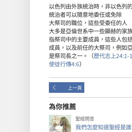
以色列
由
外族
統治
時
，
非以色列
統治者
可以
隨意
地
委任
或
免除
大祭司
的
職位
，
這些
受
委任
的
人
大多
是
亞倫
世系
中
一些
顯赫
的
家
指
祭司
中
的
主要
成員
，
這些
人
包
成員
，
以及
前任
的
大祭司
，
例如
是
祭司長
之
一
。（
歷代志上
24:1-
使徒行傳
4:6
）
上一頁
為你推薦
聖經問答
我們怎麼知道聖經是誰