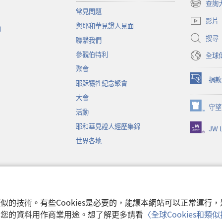
查詢
（開
常見問題
啟
影片
與耶和華見證人見面
新
函
視
搜尋
聯繫我們
窗）
參觀伯特利
全球
聚會
捐款
耶穌犧牲紀念聚會
（開
啟
大會
新
守望
（開
活動
視
啟
窗）
耶和華見證人經歷集錦
JW L
新
視
世界各地
窗）
音
和類似的技術。有些Cookies是必要的，能讓本網站可以正常運
收集您的資料用作商業用途。想了解更多請看
〈全球Cookies和