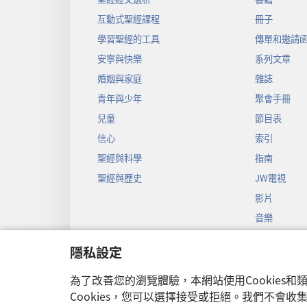
互動式聖經課程
冊子
學習聖經的工具
傳單和邀請
安寧與快樂
系列文章
婚姻與家庭
雜誌
青年與少年
聚會手冊
兒童
節目表
信心
索引
聖經與科學
指南
聖經與歷史
JW電視
影片
音樂
聖經戲劇錄
隱私設定
聖經有聲劇
為了改善您的瀏覽體驗，本網站使用Cookies
Cookies，您可以選擇接受或拒絕。我們不會