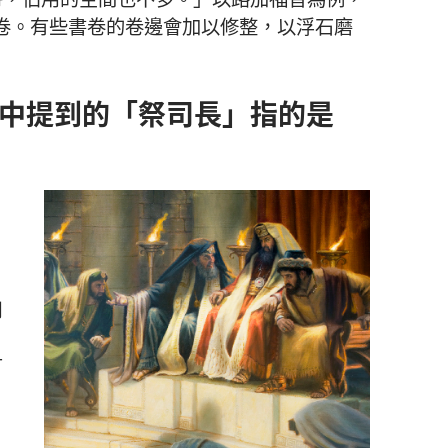
卷
。
有些
書卷
的
卷
邊
會
加以
修整
，
以
浮石
磨
中
提
到
的
「
祭司長
」
指
的
是
司
有