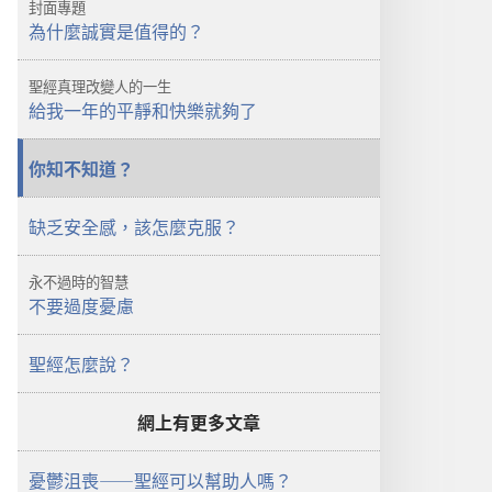
封面專題
伍
了
為什麼誠實是值得的？
了
嗎？
嗎？
聖經真理改變人的一生
給我一年的平靜和快樂就夠了
你知不知道？
缺乏安全感，該怎麼克服？
永不過時的智慧
不要過度憂慮
聖經怎麼說？
網上有更多文章
憂鬱沮喪——聖經可以幫助人嗎？