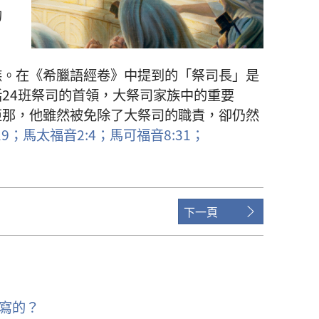
的
族
。
在
《
希臘語
經卷
》
中
提
到
的
「
祭司長
」
是
括
24
班
祭司
的
首領
，
大祭司
家族
中
的
重要
亞那
，
他
雖然
被
免除
了
大祭司
的
職責
，
卻
仍然
19；
馬太福音
2:4；
馬可福音
8:31；
下一頁
寫的？