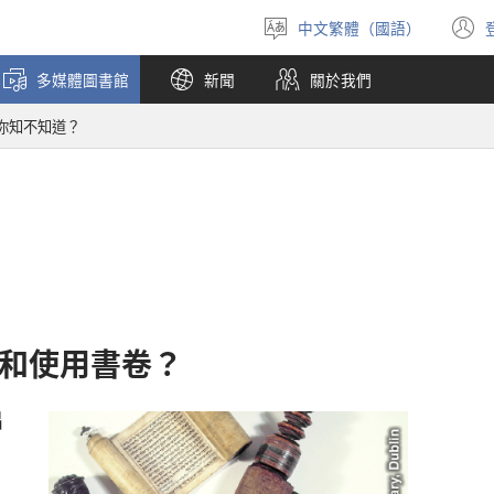
中文繁體（國語）
選
擇
多媒體圖書館
新聞
關於我們
語
言
你知不知道？
和
使用
書卷
？
出