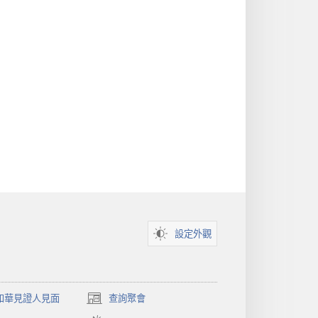
設定外觀
和華見證人見面
查詢聚會
（開
啟