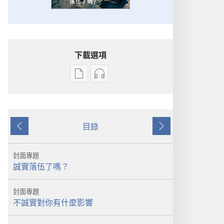
下載選項
出
音
版
訊
物
下
下
載
目錄
載
選
上
下
選
項
一
一
項
守
頁
頁
封面專題
守
望
誠實落伍了嗎？
望
台
台
誠
封面專題
誠
實
不誠實對你有什麼影響
實
落
落
伍