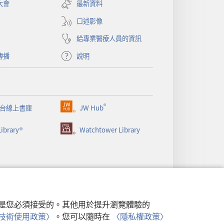
大會
最新資料
新
視
口述影像
窗）
給專業醫療人員的資訊
傳播
說明
®
台線上書庫
JW Hub
（開
啟
ibrary®
Watchtower Library
新
視
窗）
行，是您必須接受的。其他用於提升瀏覽體驗的
類似技術使用政策〉
。您可以隨時在
〈隱私權政策〉