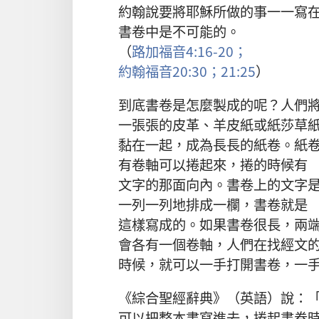
約翰
說
要
將
耶穌
所
做
的
事
一一
寫
書卷
中
是
不
可能
的
。
（
路加福音
4:16-20；
約翰福音
20:30；
21:25
）
到底
書卷
是
怎麼
製
成
的
呢
？
人們
一張張
的
皮革
、
羊皮紙
或
紙莎草
黏
在
一起
，
成為
長長
的
紙卷
。
紙
有
卷軸
可以
捲
起來
，
捲
的
時候
有
文字
的
那
面
向
內
。
書卷
上
的
文字
一
列
一
列
地
排
成
一
欄
，
書卷
就是
這樣
寫成
的
。
如果
書卷
很
長
，
兩
會
各
有
一
個
卷軸
，
人們
在
找
經文
時候
，
就
可以
一手
打開
書卷
，
一
《
綜合
聖經
辭典
》（
英語
）
說
：
可以
把
整
本
書
寫
進去
，
捲
起
書卷