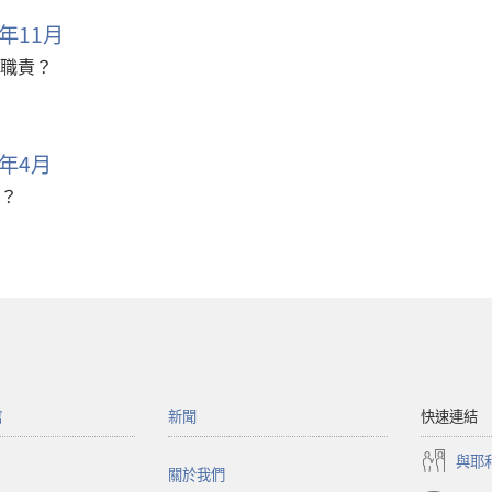
年11月
職責？
年4月
？
館
新聞
快速連結
與耶
關於我們