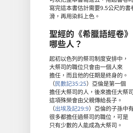
寫
完
這
本
書
估計
需要
9.5
公尺
的
書
滑
，
再
用
染料
上色
。
聖經
的
《
希臘語
經卷
》
哪些
人
？
起初
以色列
的
祭司
制度
安排
中
，
大祭司
的
職位
只
會
由
一
個
人
來
擔任
，
而且
他
的
任期
是
終身
的
。
（
民數記
35:25
）
亞倫
是
第
一
個
擔任
大祭司
的
人
，
後來
擔任
大祭
這
項
殊榮
會
由
父親
傳
給
長子
。
（
出埃及記
29:9
）
亞倫
的
子孫
中
很
多
都
擔任
過
祭司
的
職位
，
可是
只有
少數
的
人
能
成為
大祭司
。