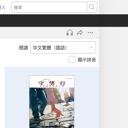
登入
（開
搜
啟
尋
新
視
窗）
閲讀
顯示拼音