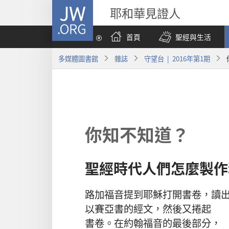
JW.ORG
耶和華見證人
首頁
聖經與生活
多媒體圖書館
雜誌
守望台 | 2016年第1期
你知不知道？
聖經
時代
人們
怎麼
製作
路加福音
提
到
耶穌
打開
書卷
，
讀
以賽亞書
的
經文
，
然後
又
捲
起
書卷
。
在
約翰福音
的
最後
部分
，