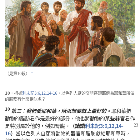
（
見
第
10
段
）
f
10．
根據
利未記
3:6,
12,
14-16
，
以色列人
獻
的
交誼祭
跟
耶穌
為
耶和華
所
做
的
服務
有
什麼
相似處
？
10
第
三
：
我們
愛
耶和華
，
所以
想
要
獻
上
最
好
的
。
耶和華
把
動物
的
脂肪
看作
是
最
好
的
部分
，
他
也
將
動物
的
某
些
器官
看作
是
特別
屬於
他
的
，
例如
腎臟
。
（
請
讀
利未記
3:6,
12,
14-
16
）
當
以色列人
自願
將
動物
的
器官
和
脂肪
獻
給
耶和華
時
，