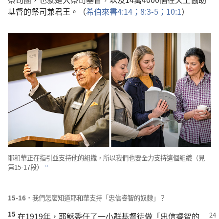
基督
的
祭司
兼
君王
。（
希伯來書
4:14；
8:3-5；
10:1
）
耶和華
正在
指引
並
支持
他
的
組織
，
所以
我們
也
要
全力
支持
這個
組織
（
見
第
15-17
段
）
h
15-16．
我們
怎麼
知道
耶和華
支持
「
忠信
睿智
的
奴隸
」？
15
在
1919
年
，
耶穌
委任
了
一
小
群
基督徒
做
「
忠信
睿智
的