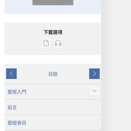
下載選項
出
音
版
訊
物
下
下
載
目錄
載
選
上
下
選
項
一
一
項
聖
頁
頁
聖經入門
顯
聖
經
示
經
新
前言
更
新
世
多
世
界
聖經卷目
界
譯
譯
本