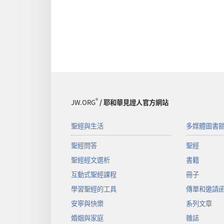
®
JW.ORG
/ 耶和華見證人官方網站
聖經與生活
多媒體圖書
聖經問答
聖經
聖經經文選析
書籍
互動式聖經課程
冊子
學習聖經的工具
傳單和邀請
安寧與快樂
系列文章
婚姻與家庭
雜誌