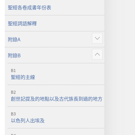
本
（2019
聖經各卷成書年份表
（2019
年
年
修
聖經詞語解釋
修
訂
訂
版）
附錄A
顯
版）
示
附錄B
更
顯
多
示
B1
更
聖經的主線
多
B2
創世記提及的地點以及古代族長到過的地方
B3
以色列人出埃及