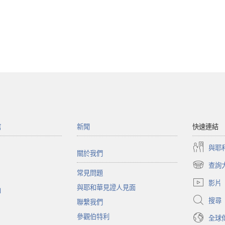
館
新聞
快速連結
與耶
關於我們
查詢
（開
常見問題
啟
影片
與耶和華見證人見面
新
函
視
搜尋
聯繫我們
窗）
參觀伯特利
全球