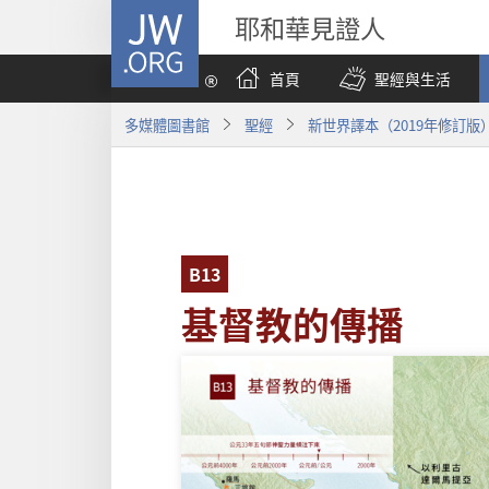
JW.ORG
耶和華見證人
首頁
聖經與生活
多媒體圖書館
聖經
新世界譯本（2019年修訂版
B13
基督教的傳播