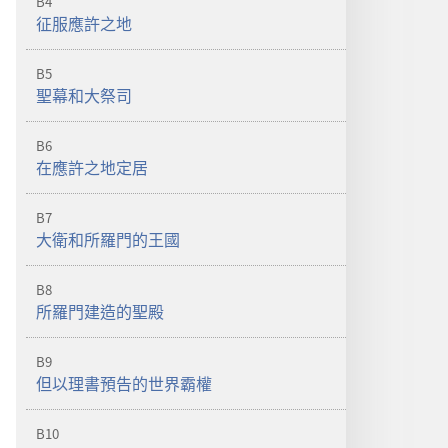
B4
征服應許之地
B5
聖幕和大祭司
B6
在應許之地定居
B7
大衛和所羅門的王國
B8
所羅門建造的聖殿
B9
但以理書預告的世界霸權
B10