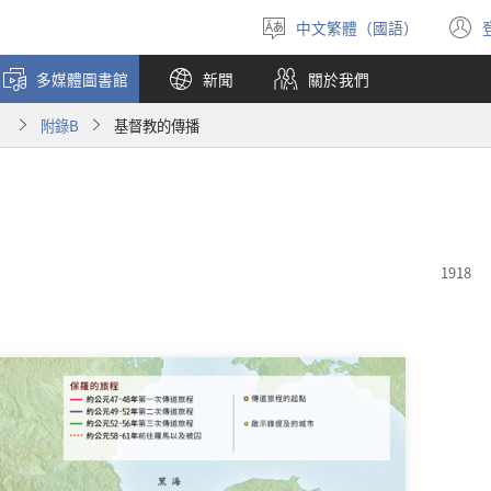
中文繁體（國語）
選
擇
多媒體圖書館
新聞
關於我們
語
言
）
附錄B
基督教的傳播