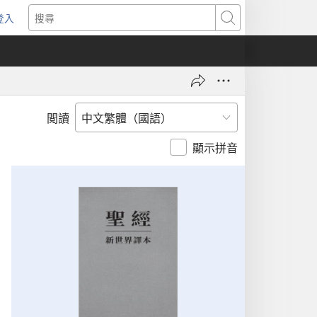
登入
（開
搜
啟
尋
新
視
窗）
閲讀
顯示拼音