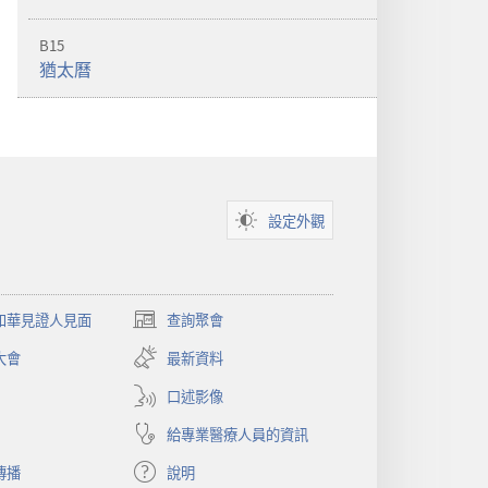
B15
猶太曆
設定外觀
和華見證人見面
查詢聚會
（開
啟
大會
最新資料
新
視
口述影像
窗）
給專業醫療人員的資訊
傳播
說明