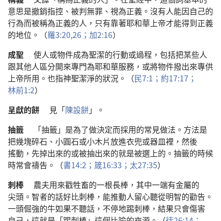
意思
是
撤銷
指控
、
被
判
無罪
、
視
為
正義
。
沒有
人
能
因
自己
的
行為
而
被
稱
為
正義
的
人
，
只有
靠
著
耶和華
上帝
才
能
得到
正義
的
地位
。（
羅
3:20,
26；
加
2:16
）
成聖
使
人
或
物件
成為
聖潔
的
行動
或
過程
，
包括
把
某
些
人
跟
其他
人
區分
開來
專門
為
耶和華
服務
，
或
將
物件
撥
出來
專
供
上帝
所
用
。
也
指
神聖
潔淨
的
狀況
。（
民
7:1；
約
17:17；
林前
1:2
）
呈獻
的
餅
見
「
陳設餅
」。
抽籤
「
抽籤
」
是
為了
做
決定
而
採用
的
常
見
做法
。
方法
是
把
幾
塊
碎石
、
小
圓石
或
小
木片
放
進
衣兜
或
器皿
裡
，
然後
搖動
，
先
掉
出來
的
或
被
抽
出來
的
就是
被
選
上
的
。
抽籤
的
時候
時常
會
禱告
。（
書
14:2；
箴
16:33；
太
27:35
）
刺棒
農夫
用
來
戳
牲畜
的
一
根
長棒
，
其中
一端
有
金屬
的
尖頭
。
智者
的
話
好比
刺棒
，
能
推動
人
留心
聽從
明智
的
勸告
。
一
頭
倔強
的
牛
如果
不
聽話
，
不
停
地
踢
刺棒
，
結果
只
會
傷害
自己
，
這
就是
「
踢
刺棒
」
這個
比喻
的
來源
。（
徒
26:14；