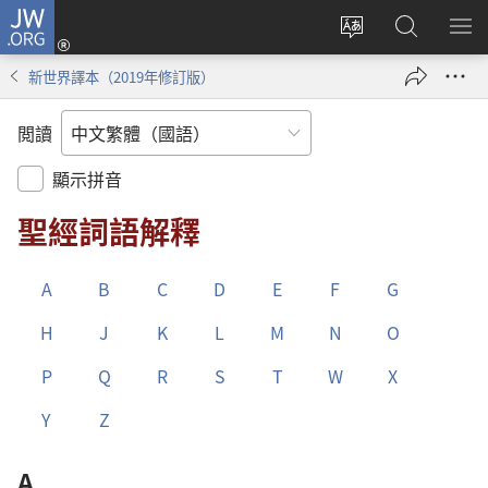
JW.ORG
登
入
更
搜
顯
（開
改
尋
示
新世界譯本（2019年修訂版）
啟
網
JW.ORG
選
新
站
單
閲讀
視
語
窗）
言
顯示拼音
聖經詞語解釋
A
B
C
D
E
F
G
H
J
K
L
M
N
O
P
Q
R
S
T
W
X
Y
Z
A