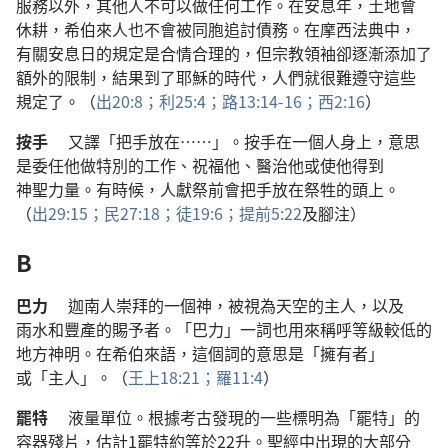
服務
以外
，
其他
人
不
可以
做
任何
工作
。
在
安息年
，
土地
會
休耕
，
希伯來人
也
不
會
被
同胞
追討
債務
。
在
摩西
法典
中
，
有關
安息日
的
規定
是
合情合理
的
，
但
宗教
領袖
卻
逐漸
添加
了
額外
的
限制
，
結果
到
了
耶穌
的
時代
，
人們
就
很
難
遵守
這些
規定
了
。（
出
20:8；
利
25:4；
路
13:14-16；
西
2:16
）
按
手
又
譯
「
把
手
放
在
……」。
按
手
在
一
個
人
身上
，
意思
是
委任
他
做
特別
的
工作
、
祝福
他
、
醫治
他
或
使
他
得到
神聖力量
。
有
時候
，
人
獻祭
前
會
把
手
放
在
祭牲
的
頭
上
。
（
出
29:15；
民
27:18；
徒
19:6；
提前
5:22
及
腳注
）
B
巴力
迦南人
崇拜
的
一
個
神
，
被
視
為
天空
的
主人
，
以及
雨水
和
豐產
的
賜予者
。「
巴力
」
一
詞
也
用
來
稱呼
等級
較
低
的
地方
神明
。
在
希伯來語
，
這個
詞
的
意思
是
「
擁有者
」
或
「
主人
」。（
王上
18:21；
羅
11:4
）
罷特
液量
單位
。
根據
考古
發現
的
一些
標明
為
「
罷特
」
的
容器
殘片
，
估計
1
罷特
約
等於
22
升
。
聖經
中
出現
的
大
部分