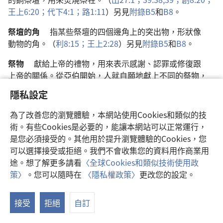
王上
6:20；
代下
4:1；
路
1:11
）
另
見
附錄
B5
和
B8
。
祭壇
的
角
指
某
些
祭壇
的
四
個
邊
角
上
的
突出物
，
形狀
像
動物
的
角
。（
利
8:15；
王上
2:28
）
另
見
附錄
B5
和
B8
。
祭物
獻
給
上帝
的
禮物
，
用
來
表示
感謝
、
認罪
或
修復
跟
上帝
的
關係
。
從
亞伯
開始
，
人
就
自願
地
獻
上
不
同
的
祭物
，
包括
動物
。
後來
摩西
法典
要求
人
必須
獻祭
。
耶穌
犧牲
他
的
隱私設定
生命
作為
完美
的
祭牲
後
，
人
就
不
需要
再
獻
動物
為
祭
了
。
雖然
如此
，
在
比喻
的
意義
上
基督徒
還
會
繼續
獻祭
給
上帝
。
為了改善您的瀏覽體驗，本網站使用Cookies和類似的技
（
創
4:4；
來
13:15,16；
約一
4:10
）
術。有些Cookies是必要的，能讓本網站可以正常運行，
是您必須接受的。其他用於提升瀏覽體驗的Cookies，您
迦勒底人
迦勒底
原本
指
底格里斯河
和
幼發拉底河
的
可以選擇接受或拒絕。我們不會收集您的資料用作商業用
三角洲
地區
，
後來
指
整個
巴比倫
地區
（
巴比倫尼亞
），
住
在
途。想了解更多請看
〈全球Cookies和類似技術使用政
那些
地區
的
人
叫做
「
迦勒底人
」。「
迦勒底人
」
也
用
來
指
一
策〉
。您可以隨時在
〈隱私權政策〉
更改您的設定。
群
受
過
某
些
專門
教育
的
人
，
他們
研究
科學
、
歷史
、
語言
和
顯
天文學
，
但
也
會
施行
魔法
和
占星
。（
拉
5:12；
但
4:7；
示
徒
7:4
）
接受
拒絕
自訂
目
錄
迦南
挪亞
的
孫子
，
含
的
第
四
個
兒子
。
迦南
後代
的
11
個