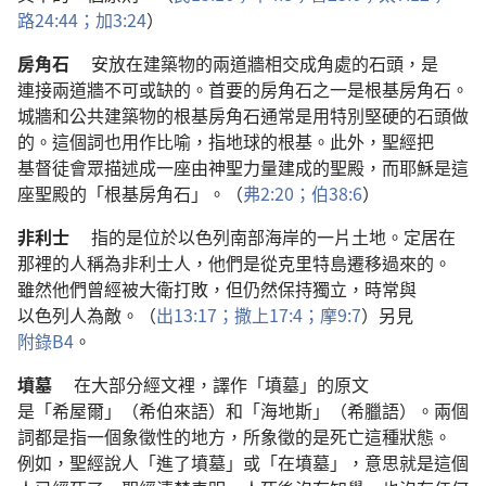
路
24:44；
加
3:24
）
房角石
安放
在
建築物
的
兩
道
牆
相交
成
角
處
的
石頭
，
是
連接
兩
道
牆
不可或缺
的
。
首要
的
房角石
之
一
是
根基
房角石
。
城牆
和
公共
建築物
的
根基
房角石
通常
是
用
特別
堅硬
的
石頭
做
的
。
這個
詞
也
用
作
比喻
，
指
地球
的
根基
。
此外
，
聖經
把
基督徒
會眾
描述
成
一
座
由
神聖力量
建
成
的
聖殿
，
而
耶穌
是
這
座
聖殿
的
「
根基
房角石
」。（
弗
2:20；
伯
38:6
）
非利士
指
的
是
位於
以色列
南部
海岸
的
一
片
土地
。
定居
在
那裡
的
人
稱
為
非利士人
，
他們
是
從
克里特島
遷移
過來
的
。
雖然
他們
曾經
被
大衛
打敗
，
但
仍然
保持
獨立
，
時常
與
以色列人
為
敵
。（
出
13:17；
撒上
17:4；
摩
9:7
）
另
見
附錄
B4
。
墳墓
在
大
部分
經文
裡
，
譯
作
「
墳墓
」
的
原文
是
「
希屋爾
」（
希伯來語
）
和
「
海地斯
」（
希臘語
）。
兩
個
詞
都
是
指
一
個
象徵性
的
地方
，
所
象徵
的
是
死亡
這
種
狀態
。
例如
，
聖經
說
人
「
進
了
墳墓
」
或
「
在
墳墓
」，
意思
就是
這個