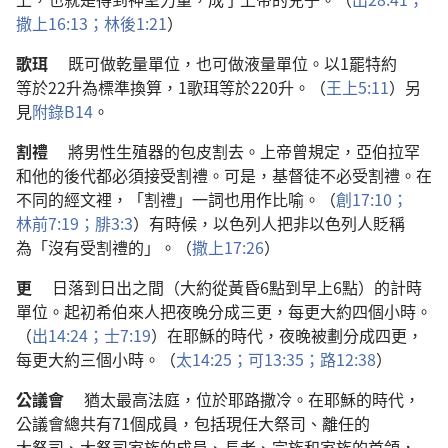
撒上
16:13；
林後
1:21
）
歌珥
既
可
做
乾量
單位
，
也
可
做
液量
單位
。
以
1
罷特
約
等於
22
升
為
標準
換算
，1
歌珥
等於
220
升
。（
王上
5:11
）
另
見
附錄
B14
。
割禮
將
男性
生殖器
的
包皮
割
去
。
上帝
曾
規定
，
亞伯拉罕
和
他
的
後代
都
必須
接受
割禮
。
可是
，
基督徒
不必
受
割禮
。
在
不
同
的
經文
裡
，「
割禮
」
一
詞
也
用
作
比喻
。（
創
17:10；
林前
7:19；
腓
3:3
）
有
時候
，
以色列人
把
非以色列人
貶稱
為
「
沒有
受
割禮
的
」。（
撒上
17:26
）
更
日落
到
日出
之
間
（
大約
從
黃昏
6
點
到
早上
6
點
）
的
計時
單位
。
起初
希伯來人
把
夜晚
分
成
三
更
，
每
更
大約
四
個
小時
。
（
出
14:24；
士
7:19
）
在
耶穌
的
時代
，
夜晚
被
劃分
成
四
更
，
每
更
大約
三
個
小時
。（
太
14:25；
可
13:35；
路
12:38
）
公議會
猶太
最
高
法庭
，
位於
耶路撒冷
。
在
耶穌
的
時代
，
公議會
總共
有
71
個
成員
，
包括
現任
大祭司
、
離任
的
大祭司
、
大祭司
家族
的
成員
、
長老
、
宗族
和
家族
的
首領
，