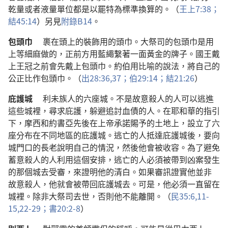
乾量
或者
液量
單位
都
是
以
罷特
為
標準
換算
的
。（
王上
7:38；
結
45:14
）
另
見
附錄
B14
。
包頭巾
裹
在
頭
上
的
裝飾
用
的
頭巾
。
大祭司
的
包頭巾
是
用
上等
細麻
做
的
，
正
前方
用
藍繩
繫
著
一
面
黃金
的
牌子
。
國王
戴
上
王冠
之前
會
先
戴
上
包頭巾
。
約伯
用
比喻
的
說法
，
將
自己
的
公正
比
作
包頭巾
。（
出
28:36,37；
伯
29:14；
結
21:26
）
庇護城
利未族人
的
六
座
城
。
不
是
故意
殺
人
的
人
可以
逃
進
這些
城
裡
，
尋求
庇護
，
躲避
追討
血債
的
人
。
在
耶和華
的
指引
下
，
摩西
和
約書亞
先後
在
上帝
承諾
賜予
的
土地
上
，
設立
了
六
座
分布
在
不
同
地區
的
庇護城
。
逃亡
的
人
抵達
庇護城
後
，
要
向
城門口
的
長老
說明
自己
的
情況
，
然後
他
會
被
收容
。
為了
避免
蓄意
殺
人
的
人
利用
這個
安排
，
逃亡
的
人
必須
被
帶
到
凶案
發生
的
那個
城
去
受審
，
來
證明
他
的
清白
。
如果
審訊
證實
他
並非
故意
殺
人
，
他
就
會
被
帶
回
庇護城
去
。
可是
，
他
必須
一直
留
在
城
裡
。
除非
大祭司
去世
，
否則
他
不
能
離開
。（
民
35:6,
11-
15,
22-29；
書
20:2-8
）