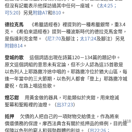
但
沒有
記載
表示
他
探訪
過
其中
任何
一
座
城
。（
太
4:25；
可
5:20
）
另
見
附錄
A7
和
B10
。
德拉克馬
《
希臘語
經卷
》
裡
提
到
的
一
種
希臘
銀幣
，
重
3.4
克
。《
希伯來語
經卷
》
提
到
一
種
波斯
時代
的
德拉克馬
金幣
，
是
指
達利克
金幣
。（
尼
7:70
及
腳注
；
太
17:24
及
腳注
）
另
見
附錄
B14
。
登
城
的
歌
這個
詞語
出現
在
詩篇
120－134
篇
的
題記
中
。
原文
這個
詞組
的
意思
未
有
定論
，
但
不
少
人
認為
這
15
首
歌
是
以色列人
上
耶路撒冷
途
中
唱
的
。
耶路撒冷
位於
猶大
山區
，
每
逢
一
年
當中
的
三
大
節期
，
以色列人
都
會
「
登
上
」
耶路撒冷城
慶祝
，
在
路上
唱
這些
歌
。
燈芯鉗
用
黃金
做
的
器具
，
可能
類似
於
夾鉗
，
用
來
熄滅
聖幕
和
聖殿
裡
的
油燈
。（
出
37:23
）
抵押
欠債
的
人
把
自己
的
一
項
財物
交
給
債主
，
作為
將來
償還
債務
的
保證
。
摩西
法典
含有
關於
抵押品
的
條例
，
目的
是
保障
以色列
的
窮人
和
弱勢
群體
的
利益
。（
出
22:26；