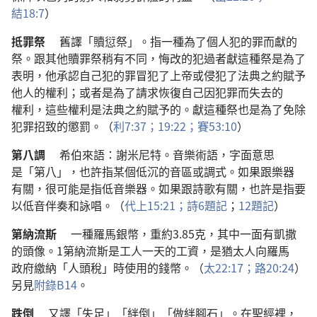
結
18:7
）
抵罪祭
舊
譯
「
贖愆祭
」。
指
一
種
為了
個人
犯
的
罪
而
獻
的
祭
。
跟
其他
贖罪祭
稍
有
不
同
，
悔改
的
犯過者
獻
這
種
祭
是
為了
表明
，
他
承認
自己
犯
的
罪
冒犯
了
上帝
或
侵犯
了
法典
之
約
賦予
他人
的
權利
；
或者
是
為了
請求
恢復
自己
因
犯罪
而
失去
的
權利
，
這些
權利
是
法典
之
約
賦予
的
。
獻
這
種
祭
也
是
為了
免除
犯罪
招致
的
懲罰
。（
利
7:37；
19:22；
賽
53:10
）
第
八
調
希伯來語
：
謝米尼特
。
音樂
術語
，
字面
意思
是
「
第
八
」，
也許
指
某
個
低沉
的
音區
或
調式
。
如果
跟
樂器
有關
，
很
可能
是
指
低音
樂器
。
如果
跟
詩歌
有關
，
也許
是
指
要
以
低音
伴奏
和
詠
唱
。（
代上
15:21；
詩
6
題記
；
12
題記
）
第納流斯
一
種
羅馬
銀幣
，
重
約
3.85
克
，
其中
一面
有
凱撒
的
頭像
。1
第納流斯
是
工人
一
天
的
工資
，
是
猶太人
向
羅馬
政府
繳納
「
人頭稅
」
時
使用
的
錢幣
。（
太
22:17；
路
20:24
）
另
見
附錄
B14
。
跌
倒
又
譯
「
失足
」「
絆
倒
」「
做
絆腳石
」。
在
聖經
裡
，