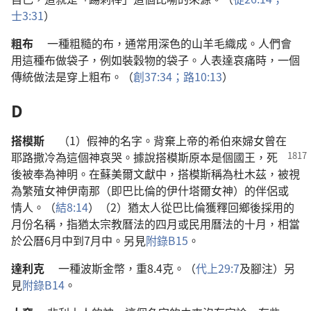
士
3:31
）
粗布
一
種
粗糙
的
布
，
通常
用
深色
的
山羊
毛
織
成
。
人們
會
用
這
種
布
做
袋子
，
例如
裝
穀物
的
袋子
。
人
表達
哀痛
時
，
一
個
傳統
做法
是
穿
上
粗布
。（
創
37:34；
路
10:13
）
D
搭模斯
（1）
假神
的
名字
。
背棄
上帝
的
希伯來
婦女
曾
在
耶路撒冷
為
這個
神
哀哭
。
據說
搭模斯
原本
是
個
國王
，
死
後
被
奉
為
神明
。
在
蘇美爾
文獻
中
，
搭模斯
稱
為
杜木茲
，
被
視
為
繁殖
女神
伊南那
（
即
巴比倫
的
伊什塔爾
女神
）
的
伴侶
或
情人
。（
結
8:14
）（2）
猶太人
從
巴比倫
獲釋
回
鄉
後
採用
的
月份
名稱
，
指
猶太
宗教
曆法
的
四
月
或
民用
曆法
的
十
月
，
相當
於
公曆
6
月
中
到
7
月
中
。
另
見
附錄
B15
。
達利克
一
種
波斯
金幣
，
重
8.4
克
。（
代上
29:7
及
腳注
）
另
見
附錄
B14
。