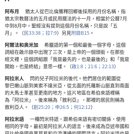
阿布月
猶太人
從
巴比倫
獲釋
回
鄉
後
採用
的
月份
名稱
，
指
猶太
宗教
曆法
的
五
月
或
民用
曆法
的
十一
月
，
相當
於
公曆
7
月
中
到
8
月
中
。
聖經
沒有
提
到
這個
月份
名稱
，
只是
說
「
五
月
」。（
民
33:38；
拉
7:9
）
另
見
附錄
B15
。
阿爾法
和
奧米加
希臘語
的
第
一
個
和
最後
一
個
字母
，
這個
詞組
在
啟示錄
中
出現
了
三
次
，
是
上帝
的
一
個
頭銜
。
在
那些
經文
裡
，
這個
詞組
跟
「
我
是
最
先
的
，
也
是
最後
的
」
和
「
我
是
開始
，
也
是
終結
」
意思
一樣
。（
啟
1:8；
21:6；
22:13
）
阿拉米人
閃
的
兒子
阿拉米
的
後代
。
他們
居住
的
範圍
從
黎巴嫩
山脈
到
美索不達米亞
，
從
北面
的
托羅斯
山脈
直到
南面
的
大馬士革
甚至
更
南
的
地方
。
這
片
地區
在
希伯來語
裡
稱
為
「
阿拉米
」，
後來
稱
為
「
敘利亞
」，
那裡
的
居民
則
稱
為
敘利亞人
。（
創
25:20；
申
26:5；
何
12:12
）
阿拉米語
一
種
閃米特語
，
跟
希伯來語
有
密切
關係
，
使用
相同
的
字母
。
最初
是
阿拉米人
的
語言
，
後來
成為
亞述
帝國
和
巴比倫
帝國
商業
貿易
和
交流
溝通
的
國際
語言
。
阿拉米語
也
是