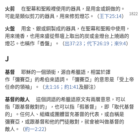
火剪
在
聖幕
和
聖殿
裡
使用
的
器具
，
是
用
金
或
銅
做
的
。
可能
是
類似
剪刀
的
器具
，
用
來
修剪
燈芯
。（
王下
25:14
）
火盤
用
金
、
銀
或
銅
製
成
的
器具
，
在
聖幕
和
聖殿
中
使用
，
用
來
燒香
，
也
用
來
盛
從
祭壇
上
取
出
的
炭
或
金
燈台
上
燒
過
的
燈芯
。
也
稱
作
「
香盤
」。（
出
37:23；
代下
26:19；
來
9:4
）
J
基督
耶穌
的
一
個
頭銜
，
源
自
希臘語
，
相當
於
譯
作
「
彌賽亞
」
的
希伯來
語詞
。「
彌賽亞
」
的
意思
是
「
受
上帝
任命
的
領袖
」。（
太
1:16；
約
1:41
及
腳注
）
基督
的
敵人
這個
詞語
的
希臘語
原文
有
兩
層
意思
，
可以
指
「
跟
基督
敵對
的
」，
也
可以
指
「
假基督
」，
即
「
取代
基督
的
」。
任何
人
、
組織
或
團體
冒充
基督
的
代表
，
或
自稱
是
彌賽亞
，
或
跟
基督
和
他
的
門徒
敵對
，
就
會
被
叫做
基督
的
敵人
。（
約一
2:22
）