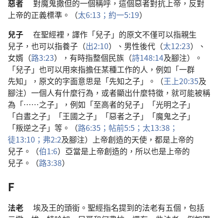
惡者
對
魔鬼
撒但
的
一
個
稱呼
，
這個
惡者
對抗
上帝
，
反對
上帝
的
正義
標準
。（
太
6:13；
約一
5:19
）
兒子
在
聖經
裡
，
譯
作
「
兒子
」
的
原文
不僅
可以
指
親生
兒子
，
也
可以
指
養子
（
出
2:10
）、
男性
後代
（
太
12:23
）、
女婿
（
路
3:23
），
有時
指
整個
民族
（
詩
148:14
及
腳注
）。
「
兒子
」
也
可以
用
來
指
擔任
某
種
工作
的
人
，
例如
「
一
群
先知
」，
原文
的
字面
意思
是
「
先知
之
子
」。（
王上
20:35
及
腳注
）
一
個
人
有
什麼
行為
，
或者
顯
出
什麼
特徵
，
就
可能
被
稱
為
「……
之
子
」，
例如
「
至高者
的
兒子
」「
光明
之
子
」
「
白晝
之
子
」「
王國
之
子
」「
惡者
之
子
」「
魔鬼
之
子
」
「
叛逆
之
子
」
等
。（
路
6:35；
帖前
5:5；
太
13:38；
徒
13:10；
弗
2:2
及
腳注
）
上帝
創造
的
天使
，
都
是
上帝
的
兒子
。（
伯
1:6
）
亞當
是
上帝
創造
的
，
所以
也
是
上帝
的
兒子
。（
路
3:38
）
F
法老
埃及王
的
頭銜
。
聖經
指名
提
到
的
法老
有
五
個
，
包括