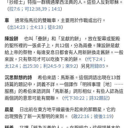
「
抄經士
」
特指
一
群
精通
摩西
法典
的
人
。
這些
人
反對
耶穌
。
（
拉
7:6；
可
12:38,39；
14:1
）
車
通常
指
馬
拉
的
雙輪車
，
主要
用
於
作戰
或
出行
。
（
出
14:23；
士
4:13；
徒
8:28
）
陳設餅
也
叫
「
疊餅
」
和
「
呈獻
的
餅
」，
放
在
聖幕
或
聖殿
的
聖所
裡
的
一
張
桌子
上
，
共
12
個
，
分
為
兩
疊
。
陳設餅
是
獻
給
上帝
的
祭物
，
每
逢
安息日
都
會
有
人
用
新
餅
換
走
舊
餅
。
一般
來
說
，
只有
祭司
才
可以
吃
換
下來
的
餅
。（
代下
2:4；
太
12:4；
出
25:30；
利
24:5-9；
來
9:2
）
另
見
附錄
B5
。
沉思默想
的
詩
希伯來語
：
馬斯基
。
這個
詞語
出現
在
13
首
詩篇
的
題記
中
，
詞義
不詳
。
一
個
譯
作
「
明辨
事理
［
地
］……
服務
」
的
希伯來
語詞
與
「
馬斯基
」
詞形
相似
，
有些
人
認為
這
兩
個
詞
的
意思
可能
有
關聯
。（
代下
30:22；
詩
32
題記
）
晨星
日出
前
在
東方
地平線
最後
升
起來
的
那
顆
星
，
它
的
出現
預告
了
新
一
天
黎明
的
來
到
。（
啟
22:16；
彼後
1:19
）
稱義
又
譯
「
稱
為
正義
的
人
」。
在
聖經
中
，
這個
詞
基本
的