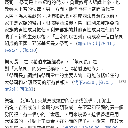
祭司
祭司
是
上帝
認可
的
代表
，
負責
教導
人
認識
上帝
，
也
教導
人
上帝
的
法律
。
另
一
方面
，
他們
也
在
上帝
面前
代表
人民
，
為
人民
獻祭
、
說情
和
祈求
。
在
摩西
法典
頒布
以前
，
家主
是
家族
的
祭司
。
根據
摩西
法典
，
祭司
由
利未
部族
亞倫
家族
的
男性
成員
擔任
。
利未
部族
的
其他
男性
成員
是
他們
的
助手
。
新約
生效
以後
，「
上帝
的
以色列
」
就
成為
一
個
由
祭司
組成
的
王國
，
耶穌
基督
是
大祭司
。（
加
6:16；
出
28:41；
來
9:24；
啟
5:10
）
祭司長
在
《
希伯來語
經卷
》，「
祭司長
」
是
對
「
大祭司
」
的
另
一
種
稱呼
。
在
《
希臘語
經卷
》，
「
祭司長
」
顯然
指
祭司
當中
的
主要
人物
，
可能
包括
卸任
的
大祭司
和
24
班
祭司
的
所有
首領
。（
代下
26:20；
拉
7:5；
太
2:4；
可
8:31
）
祭壇
崇拜
時
用
來
獻祭
或
燒香
的
台子
或
設備
，
用
泥土
、
石塊
、
岩石
或
包
上
金屬
的
木頭
製
成
。
在
聖幕
和
聖殿
的
第
一
個
房間
裡
，
有
一
個
小
的
「
金壇
」，
用
來
燒香
。
這個
香壇
是
用
木頭
造
的
，
並
貼
上
了
黃金
。
在
外面
的
院子
裡
，
還
有
一
座
較
大
的
銅
祭壇
，
用
來
焚燒
祭牲
。（
出
27:1；
39:38,39；
創
8:20；