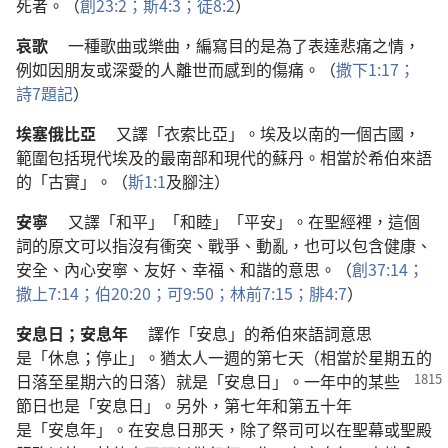
死者
。（
創
23:2；
斯
4:3；
徒
8:2
）
哀歌
一
種
歌曲
或
樂曲
，
編寫
目的
是
為了
表達
悲痛
之
情
，
例如
因
朋友
或
深愛
的
人
離世
而
感到
的
傷痛
。（
撒下
1:17；
詩
7
題記
）
埃塞俄比亞
又
譯
「
衣索比亞
」。
埃及
以
南
的
一
個
古國
，
範圍
包括
現代
埃及
的
最
南
部
和
現代
的
蘇丹
。
相當
於
希伯來語
的
「
古實
」。（
斯
1:1
及
腳注
）
安寧
又
譯
「
和平
」「
和睦
」「
平安
」。
在
聖經
裡
，
這個
詞
的
原文
可以
指
沒有
衝突
、
戰爭
、
動亂
，
也
可以
包含
健康
、
安全
、
內心
安寧
、
友好
、
幸福
、
和諧
的
意思
。（
創
37:14；
撒上
7:14；
伯
20:20；
可
9:50；
林前
7:15；
腓
4:7
）
安息日
；
安息年
譯
作
「
安息
」
的
希伯來
語詞
意思
是
「
休息
；
停止
」。
猶太人
一
週
的
第
七
天
（
相當
於
星期五
的
日落
至
星期六
的
日落
）
就是
「
安息日
」。
一
年
中
的
某
些
節日
也
是
「
安息日
」。
另外
，
第
七
年
和
第
五十
年
是
「
安息年
」。
在
安息日
那
天
，
除了
祭司
可以
在
聖幕
或
聖殿