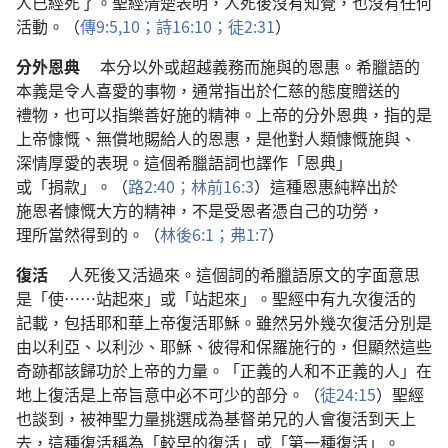
人
已經
死
了
。
聖經
清楚
表明
，
人
死
後
沒有
知覺
，
也
沒有
任何
活動
。（
傳
9:5,
10；
詩
16:10；
徒
2:31
）
分外
恩典
本分
以外
或
超越
義務
而
施與
的
恩惠
。
希臘語
的
本義
是
令
人
喜愛
的
事物
，
通常
指
出於
仁慈
的
態度
贈送
的
禮物
，
也
可以
指
樂善好施
的
精神
。
上帝
的
分外
恩典
，
指
的
是
上帝
慷慨
、
無償
地
賜
給
人
的
恩惠
，
是
他
對
人類
慷慨
施與
、
深情
厚愛
的
表現
。
這個
希臘
語詞
也
譯
作
「
恩典
」
或
「
捐款
」。（
路
2:40；
林前
16:3
）
這
種
恩惠
純粹
出於
施恩者
慷慨
大方
的
精神
，
不
是
受恩者
憑
自己
的
功勞
，
理所當然
得到
的
。（
林後
6:1；
弗
1:7
）
復活
人
死
後
又
活
過來
。
這個
詞
的
希臘語
原文
的
字面
意思
是
「
使
……
站
起來
」
或
「
站
起來
」。
聖經
中
有
九
次
復活
的
記載
，
包括
耶和華
上帝
復活
耶穌
。
雖然
另外
幾
次
復活
分別
是
由
以利亞
、
以利沙
、
耶穌
、
彼得
和
保羅
施行
的
，
但
顯然
這些
奇跡
都
該
歸功
於
上帝
的
力量
。「
正義
的
人
和
不
正義
的
人
」
在
地
上
復活
是
上帝
旨意
中
必
不可
少
的
部分
。（
徒
24:15
）
聖經
也
談
到
，
被
神聖力量
挑選
成為
基督
弟兄
的
人
會
復活
到
天
上
去
，
這
種
復活
稱
為
「
較
早
的
復活
」
或
「
第
一
種
復活
」。