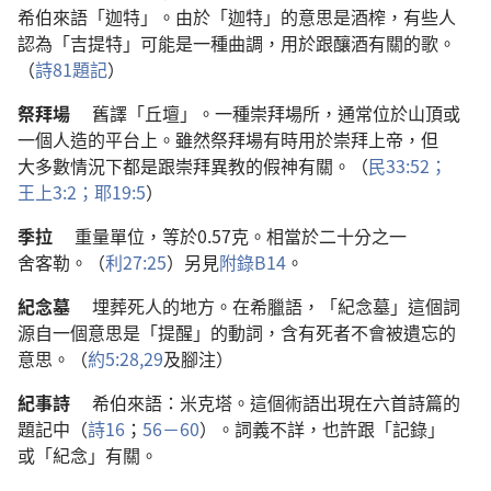
希伯來語
「
迦特
」。
由於
「
迦特
」
的
意思
是
酒榨
，
有些
人
認為
「
吉提特
」
可能
是
一
種
曲調
，
用
於
跟
釀
酒
有關
的
歌
。
（
詩
81
題記
）
祭拜場
舊
譯
「
丘壇
」。
一
種
崇拜
場所
，
通常
位於
山頂
或
一
個
人造
的
平台
上
。
雖然
祭拜場
有時
用
於
崇拜
上帝
，
但
大多數
情況
下
都
是
跟
崇拜
異教
的
假神
有關
。（
民
33:52；
王上
3:2；
耶
19:5
）
季拉
重量
單位
，
等於
0.57
克
。
相當
於
二十
分
之
一
舍客勒
。（
利
27:25
）
另
見
附錄
B14
。
紀念墓
埋葬
死人
的
地方
。
在
希臘語
，「
紀念墓
」
這個
詞
源
自
一
個
意思
是
「
提醒
」
的
動詞
，
含有
死者
不
會
被
遺忘
的
意思
。（
約
5:28,29
及
腳注
）
紀事詩
希伯來語
：
米克塔
。
這個
術語
出現
在
六
首
詩篇
的
題記
中
（
詩
16
；
56－60
）。
詞義
不詳
，
也許
跟
「
記錄
」
或
「
紀念
」
有關
。