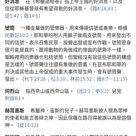
好消息
在
《
希臘語
經卷
》
指
上帝
王國
的
好消息
，
以及
信從
耶穌
基督
就
有
希望
得救
的
好消息
。（
路
4:18,
43；
徒
5:42；
啟
14:6
）
號筒
一
種
金屬
做
的
管樂器
，
用
來
傳達
信號
或
奏樂
。
根據
民數記
10:2
，
耶和華
吩咐
人
用
銀子
做
兩
支
號筒
，
用
來
發出
不
同
的
信號
，
表示
召集
民眾
、
拔營
出發
或
宣布
作戰
。
號筒
管
身
很
可能
是
直
的
，
跟
用
動物
的
角
做
成
的
彎曲
的
號角
不
一樣
。
聖殿
裡
用
的
樂器
也
包括
號筒
，
但
聖經
沒有
說
這些
號筒
的
構造
是
怎樣
的
。
號筒聲
往往
還
有
象徵
的
意義
，
在
宣布
耶和華
的
判決
或
其他
由
上帝
促成
的
重大
事件
發生
時
，
會
有
號筒聲
發出
。（
代下
29:26；
拉
3:10；
林前
15:52；
啟
8:7－11:15
）
何烈山
指
西奈山
或
西奈
山區
。（
出
3:1；
申
5:2
）
另
見
附錄
B3
。
赫耳墨斯
希臘神
，
宙斯
的
兒子
。
赫耳墨斯
被
人
視
為
眾
神
的
使者
和
能言善辯
之
神
，
因此
保羅
在
路司得
被
誤
以為
是
這個
神
。（
徒
14:12
）