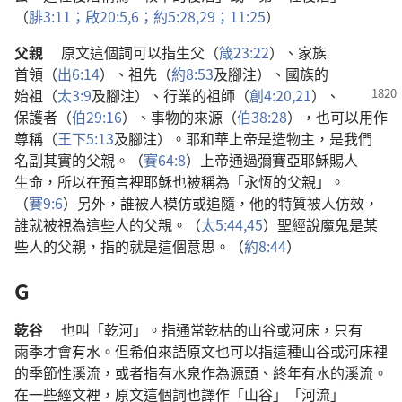
（
腓
3:11；
啟
20:5,6；
約
5:28,29；
11:25
）
父親
原文
這個
詞
可以
指
生父
（
箴
23:22
）、
家族
首領
（
出
6:14
）、
祖先
（
約
8:53
及
腳注
）、
國族
的
始祖
（
太
3:9
及
腳注
）、
行業
的
祖師
（
創
4:20,21
）、
保護者
（
伯
29:16
）、
事物
的
來源
（
伯
38:28
），
也
可以
用
作
尊稱
（
王下
5:13
及
腳注
）。
耶和華
上帝
是
造物主
，
是
我們
名副其實
的
父親
。（
賽
64:8
）
上帝
通過
彌賽亞
耶穌
賜
人
生命
，
所以
在
預言
裡
耶穌
也
被
稱
為
「
永恆
的
父親
」。
（
賽
9:6
）
另外
，
誰
被
人
模仿
或
追隨
，
他
的
特質
被
人
仿效
，
誰
就
被
視
為
這些
人
的
父親
。（
太
5:44,45
）
聖經
說
魔鬼
是
某
些
人
的
父親
，
指
的
就是
這個
意思
。（
約
8:44
）
G
乾谷
也
叫
「
乾河
」。
指
通常
乾枯
的
山谷
或
河床
，
只有
雨季
才
會
有
水
。
但
希伯來語
原文
也
可以
指
這
種
山谷
或
河床
裡
的
季節性
溪流
，
或者
指
有
水泉
作為
源頭
、
終年
有
水
的
溪流
。
在
一些
經文
裡
，
原文
這個
詞
也
譯
作
「
山谷
」「
河流
」