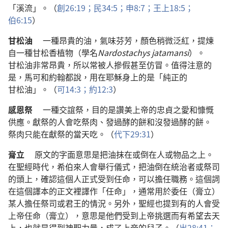
「
溪流
」。（
創
26:19；
民
34:5；
申
8:7；
王上
18:5；
伯
6:15
）
甘松油
一
種
昂貴
的
油
，
氣味
芬芳
，
顏色
稍微
泛
紅
，
提煉
自
一
種
甘松香
植物
（
學名
Nardostachys jatamansi
）。
甘松油
非常
昂貴
，
所以
常
被
人
摻假
甚至
仿冒
。
值得
注意
的
是
，
馬可
和
約翰
都
說
，
用
在
耶穌
身上
的
是
「
純正
的
甘松油
」。（
可
14:3；
約
12:3
）
感恩祭
一
種
交誼祭
，
目的
是
讚美
上帝
的
忠貞
之
愛
和
慷慨
供應
。
獻祭
的
人
會
吃
祭肉
、
發
過
酵
的
餅
和
沒
發
過
酵
的
餅
。
祭肉
只
能
在
獻祭
的
當天
吃
。（
代下
29:31
）
膏立
原文
的
字面
意思
是
把
油
抹
在
或
倒
在
人
或
物品
之
上
。
在
聖經
時代
，
希伯來人
會
舉行
儀式
，
把
油
倒
在
統治者
或
祭司
的
頭
上
，
確認
這個
人
正式
受
到
任命
，
可以
擔任
職務
。
這個
詞
在
這個
譯本
的
正文
裡
譯
作
「
任命
」，
通常
用
於
委任
（
膏立
）
某
人
擔任
祭司
或
君王
的
情況
。
另外
，
聖經
也
提
到
有
的
人
會
受
上帝
任命
（
膏立
），
意思
是
他們
受
到
上帝
挑選
而
有
希望
去
天
上
，
也
就是
得到
神聖力量
，
成
了
上帝
的
兒子
。（
出
28:41；