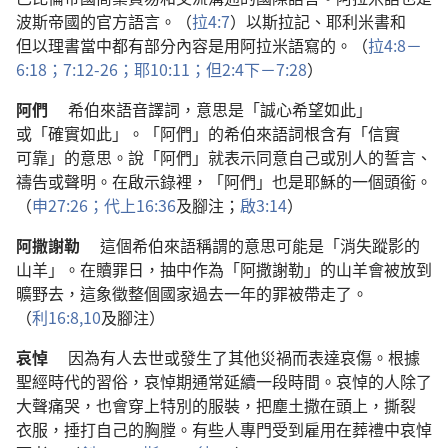
波斯
帝國
的
官方
語言
。（
拉
4:7
）
以斯拉記
、
耶利米書
和
但以理書
當中
都
有
部分
內容
是
用
阿拉米語
寫
的
。（
拉
4:8－
6:18；
7:12-26；
耶
10:11；
但
2:4
下
－7:28
）
阿們
希伯來語
音譯詞
，
意思
是
「
誠心
希望
如此
」
或
「
確實
如此
」。「
阿們
」
的
希伯來語
詞根
含有
「
信實
可靠
」
的
意思
。
說
「
阿們
」
就
表示
同意
自己
或
別人
的
誓言
、
禱告
或
聲明
。
在
啟示錄
裡
，「
阿們
」
也
是
耶穌
的
一
個
頭銜
。
（
申
27:26；
代上
16:36
及
腳注
；
啟
3:14
）
阿撒謝勒
這個
希伯來語
稱謂
的
意思
可能
是
「
消失
蹤影
的
山羊
」。
在
贖罪日
，
抽
中
作為
「
阿撒謝勒
」
的
山羊
會
被
放
到
曠野
去
，
這
象徵
整個
國家
過去
一
年
的
罪
被
帶
走
了
。
（
利
16:8,
10
及
腳注
）
哀悼
因為
有
人
去世
或
發生
了
其他
災禍
而
表達
哀傷
。
根據
聖經
時代
的
習俗
，
哀悼期
通常
延續
一
段
時間
。
哀悼
的
人
除了
大聲
痛哭
，
也
會
穿
上
特別
的
服裝
，
把
塵土
撒
在
頭
上
，
撕裂
衣服
，
捶打
自己
的
胸膛
。
有些
人
專門
受
到
雇用
在
葬禮
中
哀悼