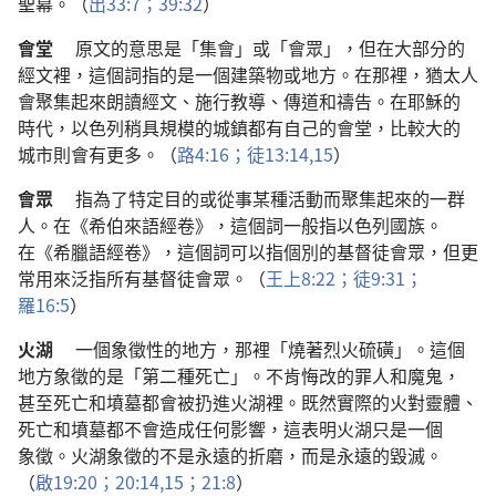
聖幕
。（
出
33:7；
39:32
）
會堂
原文
的
意思
是
「
集會
」
或
「
會眾
」，
但
在
大
部分
的
經文
裡
，
這個
詞
指
的
是
一
個
建築物
或
地方
。
在
那裡
，
猶太人
會
聚集
起來
朗讀
經文
、
施行
教導
、
傳道
和
禱告
。
在
耶穌
的
時代
，
以色列
稍
具
規模
的
城鎮
都
有
自己
的
會堂
，
比較
大
的
城市
則
會
有
更
多
。（
路
4:16；
徒
13:14,15
）
會眾
指
為了
特定
目的
或
從事
某
種
活動
而
聚集
起來
的
一
群
人
。
在
《
希伯來語
經卷
》，
這個
詞
一般
指
以色列
國族
。
在
《
希臘語
經卷
》，
這個
詞
可以
指
個別
的
基督徒
會眾
，
但
更
常
用
來
泛指
所有
基督徒
會眾
。（
王上
8:22；
徒
9:31；
羅
16:5
）
火湖
一
個
象徵性
的
地方
，
那裡
「
燒
著
烈火
硫磺
」。
這個
地方
象徵
的
是
「
第
二
種
死亡
」。
不
肯
悔改
的
罪人
和
魔鬼
，
甚至
死亡
和
墳墓
都
會
被
扔
進
火湖
裡
。
既然
實際
的
火
對
靈體
、
死亡
和
墳墓
都
不
會
造成
任何
影響
，
這
表明
火湖
只是
一
個
象徵
。
火湖
象徵
的
不是
永遠
的
折磨
，
而
是
永遠
的
毀滅
。
（
啟
19:20；
20:14,15；
21:8
）