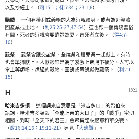
以及
抄經士
。（
可
15:1；
徒
5:34；
23:1,
6
）
購贖
一
個
有
權利
或
義務
的
人
為
近親
贖身
，
或者
為
近親
贖
回
產業
或
土地
。（
利
25:25-27,
47-54
）
這
也
跟
一
個
傳統
習俗
有關
，
死者
的
近親
會
娶
遺孀
為
妻
，
替
死者
立後
。（
得
4:7-
10
）
穀祭
穀祭
會
跟
交誼祭
、
全燒祭
和
贖罪祭
一起
獻
上
，
有時
也
會
單獨
獻
上
。
人
獻
穀祭
是
為了
感激
上帝
賜
下
福分
。
人
可以
拿
上等
麵粉
、
烘
過
的
穀物
、
圈餅
或
薄餅
獻
做
穀祭
。（
利
2:1-
15
）
H
哈米吉多頓
這個
詞
來自
意思
是
「
米吉多山
」
的
希伯來
語詞
。
哈米吉多頓
跟
「
全能
上帝
的
大日子
」
的
「
戰爭
」
密切
相關
，
到時
「
全
天下
的
君王
」
會
聚集
起來
跟
耶和華
交戰
。
（
啟
16:14,
16；
19:11-21
）
另
見
「
大患難
」。