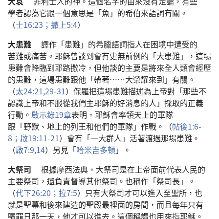
大袞
非利士人
的
神
。
這個
名字
的
由來
沒有
定論
，
有些
學者
認為
它
跟
一
個
意思
是
「
魚
」
的
希伯來
語詞
有關
。
（
士
16:23；
撒上
5:4
）
大患難
譯
作
「
患難
」
的
希臘
語詞
指
人
在
困境
中
遭受
的
苦難
或
痛苦
。
耶穌
曾
談
到
會
有
史無前例
的
「
大患難
」，
這
場
患難
會
降臨
到
耶路撒冷
，
但
他
談
的
主要
是
將來
全
人類
會
經歷
的
患難
，
這
場
患難
跟
他
「
帶
著
……
大
榮耀
來
到
」
有關
。
（
太
24:21,
29-31
）
保羅
把
這
場
患難
描述
為
上帝
對
「
那些
不
認識
上帝
和
不
服從
我們
主
耶穌
的
好消息
的
人
」
採取
的
正義
行動
。
啟示錄
19
章
表明
，
耶穌
會
率領
天
上
的
軍隊
跟
「
野獸
、
地
上
的
列王
和
他們
的
軍隊
」
作戰
。（
帖後
1:6-
8；
啟
19:11-21
）
會
有
「
一
大群人
」
活
著
渡
過
那
場
患難
。
（
啟
7:9,
14
）
另
見
「
哈米吉多頓
」。
大祭司
根據
摩西
法典
，
大祭司
是
在
上帝
面前
代表
人民
的
主要
祭司
，
還
負責
督導
其他
祭司
。
也
稱
作
「
祭司長
」。
（
代下
26:20；
拉
7:5
）
只有
大祭司
才
可以
進入
至聖所
，
也
就是
聖幕
和
後來
建造
的
聖殿
最
裡面
的
房間
，
而且
每
年
只有
贖罪日
那
一
天
，
他
才
可以
進去
。
這個
稱謂
也
用
來
指
耶穌
。