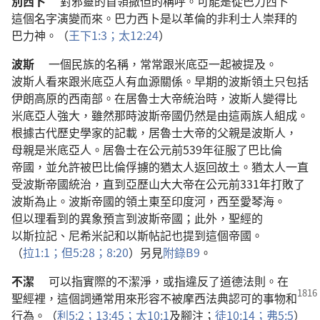
別西卜
對
邪靈
的
首領
撒但
的
稱呼
。
可能
是
從
巴力西卜
這個
名字
演變
而
來
。
巴力西卜
是
以革倫
的
非利士人
崇拜
的
巴力神
。（
王下
1:3；
太
12:24
）
波斯
一
個
民族
的
名稱
，
常常
跟
米底亞
一起
被
提及
。
波斯人
看來
跟
米底亞人
有
血源
關係
。
早期
的
波斯
領土
只
包括
伊朗
高原
的
西南部
。
在
居魯士
大帝
統治
時
，
波斯人
變
得
比
米底亞人
強大
，
雖然
那
時
波斯
帝國
仍然
是
由
這
兩
族
人
組成
。
根據
古代
歷史學家
的
記載
，
居魯士
大帝
的
父親
是
波斯人
，
母親
是
米底亞人
。
居魯士
在
公元前
539
年
征服
了
巴比倫
帝國
，
並
允許
被
巴比倫
俘擄
的
猶太人
返回
故土
。
猶太人
一直
受
波斯
帝國
統治
，
直到
亞歷山大
大帝
在
公元前
331
年
打敗
了
波斯
為止
。
波斯
帝國
的
領土
東
至
印度河
，
西
至
愛琴海
。
但以理
看
到
的
異象
預言
到
波斯
帝國
；
此外
，
聖經
的
以斯拉記
、
尼希米記
和
以斯帖記
也
提
到
這個
帝國
。
（
拉
1:1；
但
5:28；
8:20
）
另
見
附錄
B9
。
不潔
可以
指
實際
的
不
潔淨
，
或
指
違反
了
道德
法則
。
在
聖經
裡
，
這個
詞
通常
用
來
形容
不
被
摩西
法典
認可
的
事物
和
行為
。（
利
5:2；
13:45；
太
10:1
及
腳注
；
徒
10:14；
弗
5:5
）