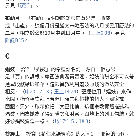
另
見
「
潔淨
」。
布勒月
「
布勒
」
這個
詞
的
詞根
的
意思
是
「
收成
」
或
「
出產
」。
這個
月份
是
猶太
宗教
曆法
的
八
月
或
民用
曆法
的
二
月
，
相當
於
公曆
10
月
中
到
11
月
中
。（
王上
6:38
）
另
見
附錄
B15
。
C
娼妓
譯
作
「
娼妓
」
的
希臘語
名詞
，
源
自
一
個
意思
是
「
賣
」
的
詞根
。
摩西
法典
譴責
賣淫
，
娼妓
的
酬金
不
可以
帶
進
聖殿
獻
給
耶和華
。
這
跟
異教
利用
廟妓
賺
錢
的
做法
完全
相反
。（
申
23:17,18；
王上
14:24
）
聖經
也
用
「
娼妓
」
來
作
比喻
，
指
聲稱
崇拜
上帝
但
同時
崇拜
假神
的
個人
、
國家
或
團體
。
另外
，
啟示錄
把
「
大巴比倫
」
這個
宗教
實體
描述
為
娼妓
，
因為
她
為了
得到
權勢
和
財富
，
跟
地
上
的
列王
勾結
，
就
好像
娼妓
賣淫
一樣
。（
啟
17:1-5；
18:3
）
抄經士
抄寫
《
希伯來語
經卷
》
的
人
。
到
了
耶穌
的
時代
，