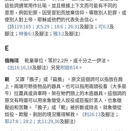
這些
詞
通常
用
作
比喻
，
並且
根據
上下文
而
可能
有
不
同
的
意思
，
例如
犯罪
、
因
受
冒犯
而
放棄
信仰
、
導致
別人
犯罪
，
或
使
別人
對
上帝
、
耶穌
或
他們
的
代表
失去
信心
。
（
詩
119:165；
太
5:29；
18:6；
26:31
及
腳注
；
可
6:3
及
腳注
；
林後
6:3
及
腳注
；
雅
3:2
及
腳注
）
E
俄梅珥
乾量
單位
，
等於
2.2
升
，
或
十
分
之
一
伊法
。
（
出
16:16,
18
及
腳注
）
另
見
附錄
B14
。
軛
又
譯
「
擔子
」
或
「
扁擔
」。
原文
這個
詞
可以
指
放
在
肩
上
，
兩端
可
懸掛
物品
的
器具
，
也
可以
指
用
兩
頭
役畜
（
大多
是
牛
）
拉
農具
或
貨車
時
，
架
在
牠們
頸
上
的
木
造
器具
。
這個
詞
的
原文
有時
還
可以
用
來
象徵
受
人
奴役
或
臣服
於
某
人
，
也
象徵
壓迫
和
苦難
。「
擔子
」
或
「
軛
」
被
折
斷
或
除去
，
就
象徵
從
奴役
、
欺壓
、
剝削
的
境況
獲得
解救
。（
利
26:13
及
腳注
；
耶
27:8；
28:2；
太
11:29,30
及
腳注
）