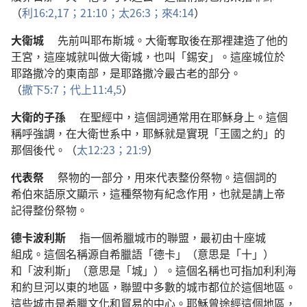
（
利
16:2,
17；
21:10；
太
26:3；
來
4:14
）
大衛城
先前
叫
耶布斯城
。
大衛
奪取
後
在
那裡
建造
了
他
的
王宮
，
這
座
城
就
叫做
大衛城
，
也
叫
「
錫安
」。
這
座
城
位於
耶路撒冷
的
東南部
，
是
耶路撒冷
最
古老
的
部分
。
（
撒下
5:7；
代上
11:4,5
）
大衛
的
子孫
在
聖經
中
，
這個
詞
通常
用
在
耶穌
身上
。
這個
稱呼
強調
，
在
大衛
世系
中
，
耶穌
就是
實現
「
王國
之
約
」
的
那個
後代
。（
太
12:23；
21:9
）
代表祭
祭物
的
一
部分
，
用
來
代表
整
份
祭物
。
這個
詞
的
希伯來語
原文
顯示
，
這
種
祭物
有
紀念
作用
，
也
就是
請
上帝
記得
整
份
祭物
。
德卡波利斯
指
一
個
希臘
城市
的
聯盟
，
最初
由
十
座
城
組成
。
這個
名稱
源
自
希臘語
「
德卡
」（
意思
是
「
十
」）
和
「
波利斯
」（
意思
是
「
城
」）。
這個
名稱
也
可
指
加利利海
和
約旦河
以
東
的
地區
，
聯盟
中
多數
的
城市
都
位於
這個
地區
。
這些
城市
是
希臘
文化
和
貿易
的
中心
。
耶穌
曾
途
經
這個
地區
，