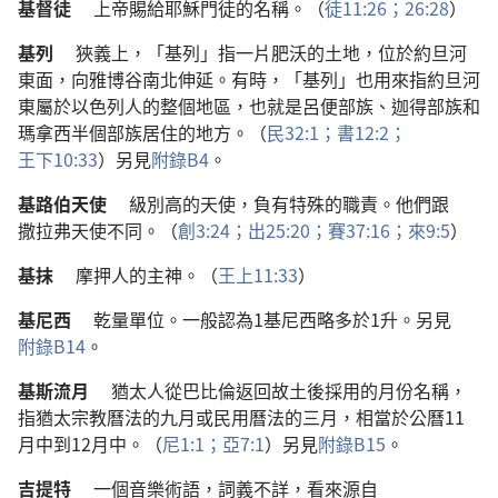
基督徒
上帝
賜
給
耶穌
門徒
的
名稱
。（
徒
11:26；
26:28
）
基列
狹義
上
，「
基列
」
指
一
片
肥沃
的
土地
，
位於
約旦河
東面
，
向
雅博谷
南北
伸延
。
有時
，「
基列
」
也
用
來
指
約旦河
東
屬於
以色列人
的
整個
地區
，
也
就是
呂便
部族
、
迦得
部族
和
瑪拿西
半
個
部族
居住
的
地方
。（
民
32:1；
書
12:2；
王下
10:33
）
另
見
附錄
B4
。
基路伯
天使
級別
高
的
天使
，
負
有
特殊
的
職責
。
他們
跟
撒拉弗
天使
不
同
。（
創
3:24；
出
25:20；
賽
37:16；
來
9:5
）
基抹
摩押人
的
主神
。（
王上
11:33
）
基尼西
乾量
單位
。
一般
認為
1
基尼西
略
多
於
1
升
。
另
見
附錄
B14
。
基斯流月
猶太人
從
巴比倫
返回
故土
後
採用
的
月份
名稱
，
指
猶太
宗教
曆法
的
九
月
或
民用
曆法
的
三
月
，
相當
於
公曆
11
月
中
到
12
月
中
。（
尼
1:1；
亞
7:1
）
另
見
附錄
B15
。
吉提特
一
個
音樂
術語
，
詞義
不詳
，
看來
源
自