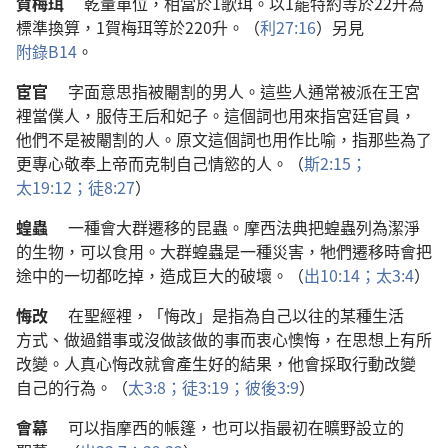
賀梅珥
乾量
單位
，
相當
於
1
歌珥
。
以
1
罷特
約
等於
22
升
為
標準
換算
，1
賀梅珥
等於
220
升
。（
利
27:16
）
另
見
附錄
B14
。
宦官
字面
意思
指
被
閹割
的
男人
。
這些
人
通常
被
派
在
王宮
裡
當
僕人
，
服侍
王后
和
妃子
。
這個
詞
也
用
來
指
宮廷
官員
，
他們
不
是
被
閹割
的
人
。
原文
這個
詞
也
用
作
比喻
，
指
那些
為了
更
專心
敬奉
上帝
而
克制
自己
情慾
的
人
。（
斯
2:15；
太
19:12；
徒
8:27
）
蝗蟲
一
種
會
大
群
遷移
的
昆蟲
。
摩西
法典
把
蝗蟲
列
為
潔淨
的
生物
，
可以
食用
。
大
群
蝗蟲
是
一
種
災害
，
牠們
遷移
時
會
把
途
中
的
一切
都
吃
掉
，
造成
巨大
的
破壞
。（
出
10:14；
太
3:4
）
悔改
在
聖經
裡
，「
悔改
」
是
指
為
自己
以往
的
某
種
生活
方式
、
做
過
錯事
或
沒
做
該
做
的
事
而
衷心
懊悔
，
在
思想
上
有
所
改變
。
人
真心
悔改
就
會
產生
好
的
結果
，
他
會
採取
行動
改變
自己
的
行為
。（
太
3:8；
徒
3:19；
彼後
3:9
）
會幕
可以
指
摩西
的
帳篷
，
也
可以
指
最初
在
曠野
設立
的