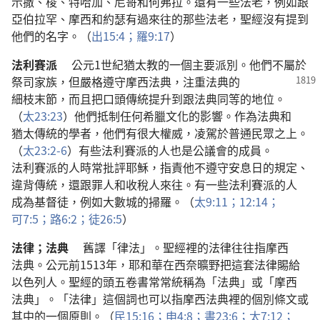
示撒
、
梭
、
特哈加
、
尼哥
和
何弗拉
。
還
有
一些
法老
，
例如
跟
亞伯拉罕
、
摩西
和
約瑟
有
過
來往
的
那些
法老
，
聖經
沒有
提
到
他們
的
名字
。（
出
15:4；
羅
9:17
）
法利賽派
公元
1
世紀
猶太教
的
一
個
主要
派別
。
他們
不
屬於
祭司
家族
，
但
嚴格
遵守
摩西
法典
，
注重
法典
的
細枝末節
，
而且
把
口頭
傳統
提升
到
跟
法典
同等
的
地位
。
（
太
23:23
）
他們
抵制
任何
希臘
文化
的
影響
。
作為
法典
和
猶太
傳統
的
學者
，
他們
有
很
大
權威
，
凌駕
於
普通
民眾
之
上
。
（
太
23:2-6
）
有些
法利賽派
的
人
也
是
公議會
的
成員
。
法利賽派
的
人
時常
批評
耶穌
，
指責
他
不
遵守
安息日
的
規定
、
違背
傳統
，
還
跟
罪人
和
收稅人
來往
。
有
一些
法利賽派
的
人
成為
基督徒
，
例如
大數城
的
掃羅
。（
太
9:11；
12:14；
可
7:5；
路
6:2；
徒
26:5
）
法律
；
法典
舊
譯
「
律法
」。
聖經
裡
的
法律
往往
指
摩西
法典
。
公元前
1513
年
，
耶和華
在
西奈
曠野
把
這
套
法律
賜
給
以色列人
。
聖經
的
頭
五
卷
書
常常
統稱
為
「
法典
」
或
「
摩西
法典
」。「
法律
」
這個
詞
也
可以
指
摩西
法典
裡
的
個別
條文
或
其中
的
一
個
原則
。（
民
15:16；
申
4:8；
書
23:6；
太
7:12；