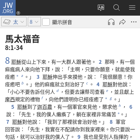
JW.ORG
登
入
更
搜
顯
（開
改
尋
示
太
8
顯示拼音
啟
網
JW.ORG
選
新
站
單
馬太福音
視
語
8:1-34
窗）
言
8
耶穌
從
山
上
下來
，
有
一
大
群
人
跟著
他
。
2
那
時
，
有
一
個
痲瘋病人
來
向
他
下拜
，
說
：「
主
啊
，
只要
你
願意
，
就
能
使
我
痊癒
。」
3
耶穌
伸
出
手
來
摸
他
，
說
：「
我
很
願意
！
你
a
*
痊癒
吧
。」
他
的
痲瘋
就
立刻
治
好
了
。
4
耶穌
對
他
說
：
b
c
「
小心
不要
告訴
任何
人
，
但
要
去
讓
祭司
查看
，
並且
獻
上
d
e
摩西
規定
的
禮物
，
向
他們
證明
你
已經
痊癒
了
。」
f
g
*
5
耶穌
到
了
迦百農
，
有
一
個
軍官
來
見
他
，
懇求
他
，
6
h
說
：「
先生
，
我
的
僕人
癱瘓
了
，
躺
在
家
裡
非常
痛苦
。」
*
7
耶穌
對
他
說
：「
我
到
了
那裡
就
會
治
好
他
。」
8
軍官
回答
說
：「
先生
，
我
實在
不配
請
你
到
我
家
裡
來
。
你
只要
說
一
句
話
，
就
可以
治
好
我
的
僕人
了
。
9
我
也
是
受
別人
指揮
的
，