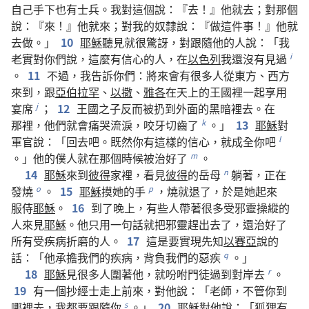
自己
手下
也
有
士兵
。
我
對
這個
說
：『
去
！』
他
就
去
；
對
那個
說
：『
來
！』
他
就
來
；
對
我
的
奴隸
說
：『
做
這
件
事
！』
他
就
去
做
。」
10
耶穌
聽見
就
很
驚訝
，
對
跟隨
他
的
人
說
：「
我
老實
對
你們
說
，
這麼
有
信心
的
人
，
在
以色列
我
還
沒有
見
過
i
。
11
不過
，
我
告訴
你們
：
將來
會
有
很
多
人
從
東方
、
西方
來
到
，
跟
亞伯拉罕
、
以撒
、
雅各
在
天
上
的
王國
裡
一起
享用
宴席
；
12
王國
之
子
反而
被
扔
到
外面
的
黑暗
裡
去
。
在
j
那裡
，
他們
就
會
痛哭
流
淚
，
咬牙切齒
了
。」
13
耶穌
對
k
軍官
說
：「
回去
吧
。
既然
你
有
這樣
的
信心
，
就
成全
你
吧
l
。」
他
的
僕人
就
在
那個
時候
被
治
好
了
。
m
14
耶穌
來
到
彼得
家
裡
，
看見
彼得
的
岳母
躺
著
，
正在
n
發燒
。
15
耶穌
摸
她
的
手
，
燒
就
退
了
，
於是
她
起來
o
p
服侍
耶穌
。
16
到
了
晚上
，
有些
人
帶
著
很
多
受
邪靈
操縱
的
人
來
見
耶穌
。
他
只
用
一
句
話
就
把
邪靈
趕
出去
了
，
還
治
好
了
所有
受
疾病
折磨
的
人
。
17
這
是
要
實現
先知
以賽亞
說
的
話
：「
他
承擔
我們
的
疾病
，
背負
我們
的
惡疾
。」
q
18
耶穌
見
很
多
人
圍
著
他
，
就
吩咐
門徒
過
到
對岸
去
。
r
19
有
一
個
抄經士
走
上
前
來
，
對
他
說
：「
老師
，
不管
你
到
哪裡
去
，
我
都
要
跟隨
你
。」
20
耶穌
對
他
說
：「
狐狸
有
s