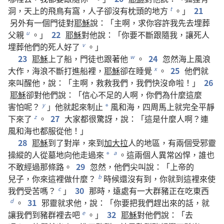
洞
，
天
上
的
飛鳥
有
窩
，
人子
卻
沒有
枕
頭
的
地方
。」
21
t
另外
有
一
個
門徒
對
耶穌
說
：「
主
啊
，
求
你
容許
我
先
去
埋葬
父親
。」
22
耶穌
對
他
說
：「
你
要
不斷
跟隨
我
，
讓
死人
u
埋葬
他們
的
死人
好
了
。」
v
23
耶穌
上
了
船
，
門徒
也
跟著
他
。
24
忽然
海
上
風浪
w
大作
，
海浪
不斷
打
進
船
裡
，
耶穌
卻
在
睡覺
。
25
他們
就
x
來
叫
醒
他
，
說
：「
主
啊
，
救救
我們
，
我們
快
沒命
啦
！」
26
耶穌
卻
對
他們
說
：「
信心
不足
的
人
啊
，
你們
為什麼
這麼
害怕
呢
？
」
他
就
起來
制止
風
和
海
，
四周
馬上
就
完全
平靜
y
*
下來
了
。
27
大家
都
很
驚訝
，
說
：「
這
是
什麼
人
啊
？
連
z
風
和
海
也
都
服從
他
！」
28
耶穌
到
了
對岸
，
來
到
加大拉
人
的
地區
，
有
兩
個
受
邪靈
操縱
的
人
從
墓地
向
他
走
過來
。
這
兩
個
人
異常
凶悍
，
誰
也
a
*
不敢
經過
那
條
路
。
29
忽然
，
他們
尖叫
說
：「
上帝
的
兒子
，
你
來
這裡
做
什麼
？
時候
還
沒有
到
，
你
就
到
這裡
來
使
b
我們
受苦
嗎
？
」
30
那
時
，
遠處
有
一
大
群
豬
正在
吃
東西
c
。
31
邪靈
就
求
他
，
說
：「
你
要
把
我們
趕
出來
的
話
，
就
d
讓
我們
到
豬群
裡
去
吧
。」
32
耶穌
對
他們
說
：「
去
e