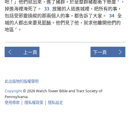
吧
！」
他們
就
出來
，
進
了
豬群
。
於是
整
群
豬
都
衝
下
懸崖
，
*
掉
進
海
裡
淹
死
了
。
33
放
豬
的
人
逃
進
城
裡
，
把
所有
的
事
，
包括
受
邪靈
操縱
的
那
兩
個
人
的
事
，
都
告訴
了
大家
。
34
全
城
的
人
都
出來
要
見
耶穌
。
他們
見
了
他
，
就
求
他
離開
他們
的
地區
。
f
上一頁
下一頁
此出版物的版權聲明
Copyright
©
2026
Watch Tower Bible and Tract Society of
Pennsylvania.
使用條款
|
隱私權政策
|
隱私設定