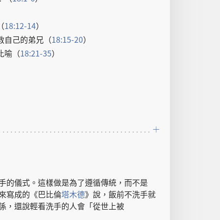
（
18:12-14
）
救
自己
的
弟兄
（
18:15-20
）
比喻
（
18:21-35
）
手
的
儀式
。
這樣
做
是
為了
遵循
傳統
，
而
不
是
來
寫成
的
《
巴比倫
塔木德
》
說
，
飯前
不
洗
手
就
係
，
還
說
輕看
洗
手
的
人
會
「
從
世上
被