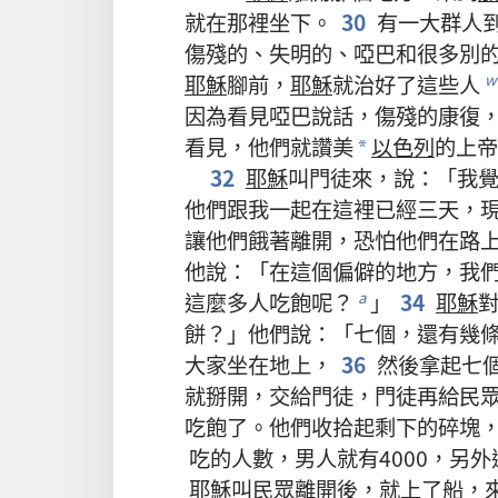
就
在
那裡
坐
下
。
30
有
一
大
群
人
傷殘
的
、
失明
的
、
啞巴
和
很
多
別
耶穌
腳
前
，
耶穌
就
治
好
了
這些
人
w
因為
看見
啞巴
說話
，
傷殘
的
康復
看見
，
他們
就
讚美
以色列
的
上帝
*
32
耶穌
叫
門徒
來
，
說
：「
我
他們
跟
我
一起
在
這裡
已經
三
天
，
讓
他們
餓
著
離開
，
恐怕
他們
在
路
他
說
：「
在
這個
偏僻
的
地方
，
我
這麼
多
人
吃
飽
呢
？
」
34
耶穌
a
餅
？」
他們
說
：「
七
個
，
還
有
幾
大家
坐
在
地
上
，
36
然後
拿
起
七
就
掰
開
，
交
給
門徒
，
門徒
再
給
民
吃
飽
了
。
他們
收拾
起
剩
下
的
碎塊
吃
的
人數
，
男人
就
有
4000，
另外
耶穌
叫
民眾
離開
後
，
就
上
了
船
，