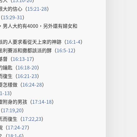
污
人
（
15:10-20
）
很
大
的
信心
（
15:21-28
）
（
15:29-31
）
，
男人
大約
有
4000，
另外
還
有
婦女
和
）
派
的
人
要求
看
從
天
上
來
的
神跡
（
16:1-4
）
法利賽派
和
撒都該派
的
酵
（
16:5-12
）
基督
（
16:13-17
）
的
鑰匙
（
16:18-20
）
而
復生
（
16:21-23
）
要
怎樣
做
（
16:24-28
）
:1-13
）
靈
附身
的
男孩
（
17:14-18
）
（
17:19,20
）
死
而
復生
（
17:22,23
）
稅
（
17:24-27
）
？（
18:1-6
）