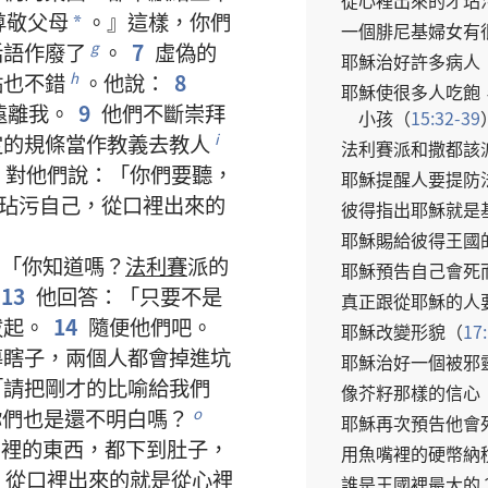
從
心裡
出來
的
才
玷
尊敬
父母
。』
這樣
，
你們
*
一
個
腓尼基
婦女
有
話語
作廢
了
。
7
虛偽
的
g
耶穌
治
好
許多
病人
點
也
不錯
。
他
說
：
8
h
耶穌
使
很
多
人
吃
飽
遠
離
我
。
9
他們
不斷
崇拜
小孩
（
15:32-39
定
的
規條
當作
教義
去
教
人
i
法利賽派
和
撒都該
，
對
他們
說
：「
你們
要
聽
，
耶穌
提醒
人
要
提防
玷污
自己
，
從
口
裡
出來
的
彼得
指
出
耶穌
就是
耶穌
賜
給
彼得
王國
：「
你
知道
嗎
？
法利賽
派
的
耶穌
預告
自己
會
死
13
他
回答
：「
只要
不
是
真正
跟從
耶穌
的
人
拔起
。
14
隨便
他們
吧
。
耶穌
改變
形貌
（
17
導
瞎子
，
兩
個
人
都
會
掉
進
坑
耶穌
治
好
一
個
被
邪
「
請
把
剛才
的
比喻
給
我們
像
芥籽
那樣
的
信心
你們
也
是
還
不
明白
嗎
？
o
耶穌
再次
預告
他
會
口
裡
的
東西
，
都
下
到
肚子
，
用
魚
嘴
裡
的
硬幣
納
，
從
口
裡
出來
的
就是
從
心裡
誰
是
王國
裡
最
大
的