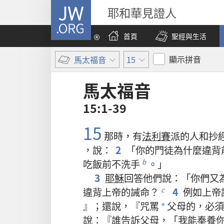
JW.ORG
耶和華見證人
首頁
聖經與生活
顯示拼音
馬太福音
15
馬太福音
15:1-39
15
那
時
，
有
法利賽
派
的
人
和
抄
，
說
：
2
「
你
的
門徒
為什麼
違背
吃飯
前
不
洗
手
。」
b
3
耶穌
回答
他們
說
：「
你們
又
違背
上帝
的
誡命
？
4
例如
上帝
c
』；
還
說
，『
咒罵
父母
的
，
必須
*
說
：『
誰
告訴
父母
，「
我
能
奉養