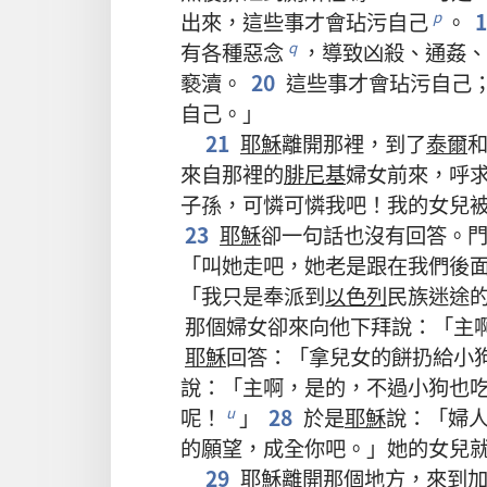
出來
，
這些
事
才
會
玷污
自己
。
p
有
各
種
惡念
，
導致
凶殺
、
通姦
、
q
褻瀆
。
20
這些
事
才
會
玷污
自己
自己
。」
21
耶穌
離開
那裡
，
到
了
泰爾
來自
那裡
的
腓尼基
婦女
前
來
，
呼
子孫
，
可憐
可憐
我
吧
！
我
的
女兒
23
耶穌
卻
一
句
話
也
沒有
回答
。
「
叫
她
走
吧
，
她
老是
跟
在
我們
後
「
我
只是
奉
派
到
以色列
民族
迷途
那個
婦女
卻
來
向
他
下拜
說
：「
主
耶穌
回答
：「
拿
兒女
的
餅
扔
給
小
說
：「
主
啊
，
是
的
，
不過
小狗
也
呢
！
」
28
於是
耶穌
說
：「
婦
u
的
願望
，
成全
你
吧
。」
她
的
女兒
29
耶穌
離開
那個
地方
，
來
到