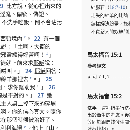
19
比方
說
，
從
心裡
出來
的
絆腳石
（
18:7-10
）
淫亂
、
偷竊
、
偽證
、
走失
的
綿羊
的
比喻
；
不
洗
手
吃飯
，
倒
不
會
玷污
怎樣
解決
紛爭
，
挽
不
寬恕
人
的
奴隸
的
和
西頓
境
內
。
22
有
一
個
r
求
說
：「
主
啊
，
大衛
的
馬太福音 15:1
被
邪靈
纏
得
好
苦
啊
！
」
s
門徒
就
上
前
來
求
耶穌
說
：
參考經文
面
喊叫
。」
24
耶穌
回答
：
a
可 7:1, 2
的
綿羊
那裡
去
。」
25
t
啊
，
求
你
幫助
我
！」
26
狗
是
不對
的
。」
27
她
馬太福音 15:2
吃
主人
桌
上
掉
下來
的
碎屑
洗
手
這裡
指
舉行
洗
人
啊
，
你
的
信心
真
大
。
照
你
出於
衛生
的
考慮
。
後
就
在
那個
時候
被
治
好
了
。
等同
於
跟
娼妓
發生
關
加利利
海
邊
。
他
上
了
山
，
v
連根拔起
」。