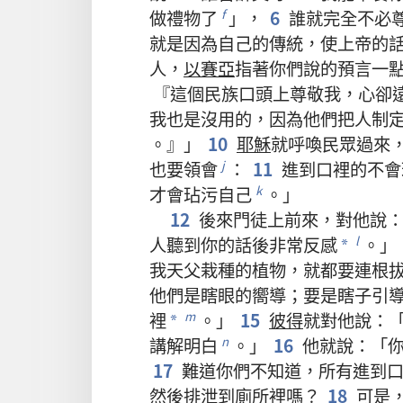
做
禮物
了
」，
6
誰
就
完全
不必
f
就是
因為
自己
的
傳統
，
使
上帝
的
人
，
以賽亞
指
著
你們
說
的
預言
一
『
這個
民族
口頭
上
尊敬
我
，
心
卻
我
也
是
沒
用
的
，
因為
他們
把
人
制
。』」
10
耶穌
就
呼喚
民眾
過來
也
要
領會
：
11
進
到
口
裡
的
不
會
j
才
會
玷污
自己
。」
k
12
後來
門徒
上
前
來
，
對
他
說
人
聽
到
你
的
話
後
非常
反感
。」
l
*
我
天父
栽種
的
植物
，
就
都
要
連根
他們
是
瞎眼
的
嚮導
；
要是
瞎子
引
裡
。」
15
彼得
就
對
他
說
：
m
*
講解
明白
。」
16
他
就
說
：「
n
17
難道
你們
不
知道
，
所有
進
到
然後
排泄
到
廁所
裡
嗎
？
18
可是