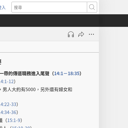
登入
（開
搜
啟
尋
新
視
窗）
要
一帶
的
傳道
職務
進入
尾聲
（
14:1－18:35
）
14:1-12
）
，
男人
大約
有
5000，
另外
還
有
婦女
和
）
14:22-33
）
14:34-36
）
議
（
15:1-9
）