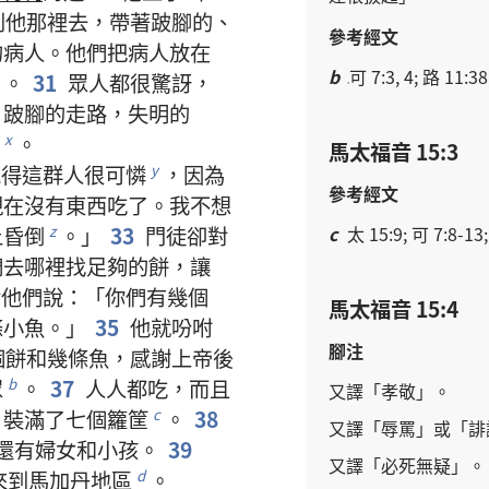
到
他
那裡
去
，
帶
著
跛腳
的
、
參考經文
的
病人
。
他們
把
病人
放
在
b
可 7:3, 4; 路 11:38
。
31
眾人
都
很
驚訝
，
，
跛腳
的
走路
，
失明
的
。
x
馬太福音 15:3
覺得
這
群
人
很
可憐
，
因為
y
參考經文
現在
沒有
東西
吃
了
。
我
不
想
c
太 15:9; 可 7:8-13;
上
昏
倒
。」
33
門徒
卻
對
z
們
去
哪裡
找
足夠
的
餅
，
讓
對
他們
說
：「
你們
有
幾
個
馬太福音 15:4
條
小魚
。」
35
他
就
吩咐
腳注
個
餅
和
幾
條
魚
，
感謝
上帝
後
眾
。
37
人人
都
吃
，
而且
b
又
譯
「
孝敬
」。
，
裝
滿
了
七
個
籮筐
。
38
c
又
譯
「
辱罵
」
或
「
誹
還
有
婦女
和
小孩
。
39
又
譯
「
必
死
無疑
」。
來
到
馬加丹
地區
。
d