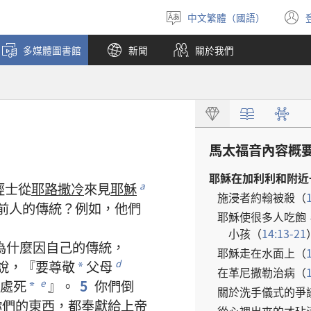
中文繁體（國語）
選
擇
多媒體圖書館
新聞
關於我們
語
言
馬太福音
內容
概
耶穌
在
加利利
和
附近
經士
從
耶路撒冷
來
見
耶穌
a
施浸者
約翰
被
殺
（
前人
的
傳統
？
例如
，
他們
耶穌
使
很
多
人
吃
飽
小孩
（
14:13-21
為什麼
因
自己
的
傳統
，
耶穌
走
在
水面
上
（
說
，『
要
尊敬
父母
d
*
在
革尼撒勒
治病
（
處死
』。
5
你們
倒
e
*
關於
洗
手
儀式
的
爭
你們
的
東西
，
都
奉獻
給
上帝