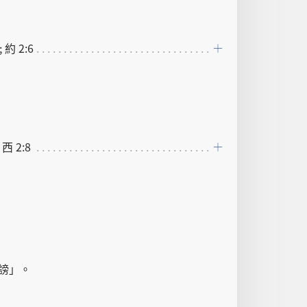
; 約 2:6
 西 2:8
謗
」。