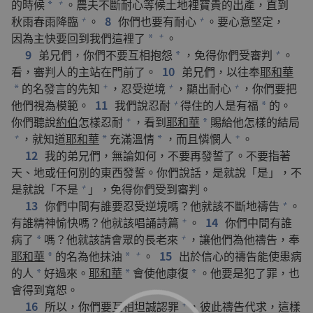
的
時候
。
農夫
不斷
耐心
等候
土地
裡
寶貴
的
出產
，
直到
+
*
秋雨
春雨
降臨
。
8
你們
也
要
有
耐心
。
要
心意
堅定
，
+
+
因為
主
快要
回
到
我們
這裡
了
。
+
*
9
弟兄們
，
你們
不要
互相
抱怨
，
免得
你們
受
審判
。
+
*
看
，
審判
人
的
主
站
在
門
前
了
。
10
弟兄們
，
以往
奉
耶和華
的
名
發言
的
先知
，
忍受
逆境
，
顯
出
耐心
，
你們
要
把
+
+
+
*
他們
視
為
模範
。
11
我們
說
忍耐
得
住
的
人
是
有
福
的
。
+
*
你們
聽說
約伯
怎樣
忍耐
，
看
到
耶和華
賜
給
他
怎樣
的
結局
+
*
，
就
知道
耶和華
充滿
溫情
，
而且
憐憫
人
。
+
+
*
*
12
我
的
弟兄們
，
無論如何
，
不要
再
發誓
了
。
不要
指
著
天
、
地
或
任何
別
的
東西
發誓
。
你們
說話
，
是
就
說
「
是
」，
不
是
就
說
「
不
是
」，
免得
你們
受
到
審判
。
+
13
你們
中間
有
誰
要
忍受
逆境
嗎
？
他
就
該
不斷
地
禱告
。
+
有
誰
精神
愉快
嗎
？
他
就
該
唱誦
詩篇
。
14
你們
中間
有
誰
+
病
了
嗎
？
他
就
該
請
會眾
的
長老
來
，
讓
他們
為
他
禱告
，
奉
+
*
耶和華
的
名
為
他
抹油
。
15
出於
信心
的
禱告
能
使
患
病
+
*
*
的
人
好
過來
。
耶和華
會
使
他
康復
。
他
要是
犯
了
罪
，
也
*
*
*
會
得到
寬恕
。
16
所以
，
你們
要
互相
坦誠
認罪
，
彼此
禱告
代求
，
這樣
+