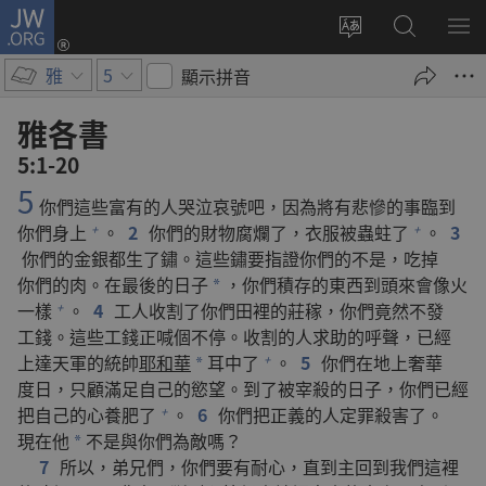
JW.ORG
登
入
更
搜
顯
（開
改
尋
示
雅
5
顯示拼音
啟
網
JW.ORG
選
新
站
單
雅各書
視
語
5:1-20
窗）
言
5
你們
這些
富有
的
人
哭泣
哀號
吧
，
因為
將
有
悲慘
的
事
臨到
你們
身上
。
2
你們
的
財物
腐爛
了
，
衣服
被
蟲
蛀
了
。
3
+
+
你們
的
金
銀
都
生
了
鏽
。
這些
鏽
要
指證
你們
的
不是
，
吃
掉
你們
的
肉
。
在
最後
的
日子
，
你們
積存
的
東西
到頭來
會
像
火
*
一樣
。
4
工人
收割
了
你們
田
裡
的
莊稼
，
你們
竟然
不
發
+
工錢
。
這些
工錢
正
喊
個
不
停
。
收割
的
人
求助
的
呼聲
，
已經
上達
天軍
的
統帥
耶和華
耳
中
了
。
5
你們
在
地
上
奢華
+
*
度日
，
只顧
滿足
自己
的
慾望
。
到
了
被
宰殺
的
日子
，
你們
已經
把
自己
的
心
養
肥
了
。
6
你們
把
正義
的
人
定罪
殺害
了
。
+
現在
他
不
是
與
你們
為
敵
嗎
？
*
7
所以
，
弟兄們
，
你們
要
有
耐心
，
直到
主
回
到
我們
這裡