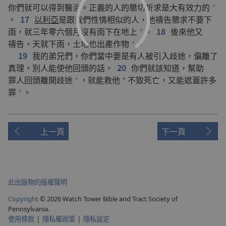
你們
就
可以
得到
醫治
。
正義
的
人
的
懇切
祈求
是
大
有
效力
的
+
。
17
以利亞
是
跟
我們
性情
相似
的
人
，
他
禱告
懇求
不要
下
雨
，
就
三
年
零
六
個
月
沒有
雨
下
在
地
上
。
18
後來
他
又
+
禱告
，
天
就
下
雨
，
土地
也
出產
作物
。
+
19
我
的
弟兄們
，
你們
當中
要是
有
人
被
引
入
歧途
，
偏離
了
真理
，
別人
能
使
他
回頭
的
話
，
20
你們
就
該
知道
，
幫助
罪人
回頭
離開
歧途
，
就
能
救
他
不致
死亡
，
又
能
遮蓋
許多
+
*
罪
。
+
上一頁
下一頁
此出版物的版權聲明
Copyright
© 2026 Watch Tower Bible and Tract Society of
Pennsylvania.
使用條款
|
隱私權政策
|
隱私設定