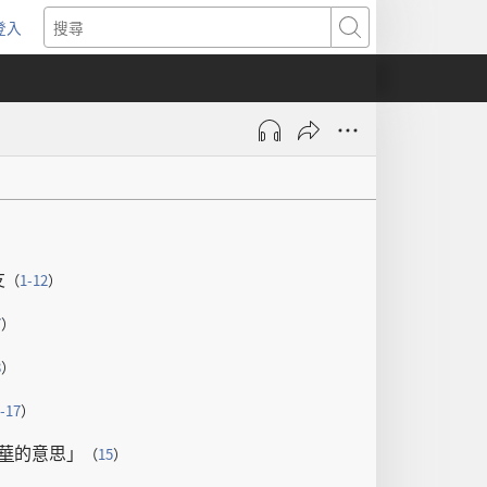
登入
（開
搜
啟
尋
新
視
窗）
友
（
1-12
）
7
）
8
）
-17
）
華
的
意思
」
（
15
）