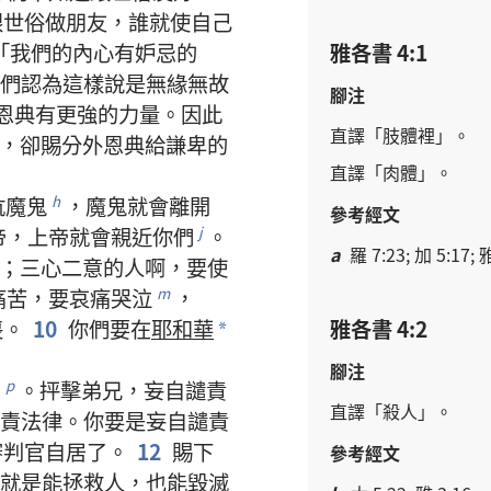
跟
世俗
做
朋友
，
誰
就
使
自己
雅各書 4:1
「
我們
的
內心
有
妒忌
的
們
認為
這樣
說
是
無緣無故
腳注
恩典
有
更
強
的
力量
。
因此
直譯
「
肢體
裡
」。
，
卻
賜
分外
恩典
給
謙卑
的
直譯
「
肉體
」。
抗
魔鬼
，
魔鬼
就
會
離開
h
參考經文
帝
，
上帝
就
會
親近
你們
。
j
a
羅 7:23; 加 5:17; 
；
三心二意
的
人
啊
，
要
使
痛苦
，
要
哀痛
哭泣
，
m
喪
。
10
你們
要
在
耶和華
雅各書 4:2
*
腳注
了
。
抨擊
弟兄
，
妄
自
譴責
p
直譯
「
殺
人
」。
責
法律
。
你
要是
妄
自
譴責
審判官
自居
了
。
12
賜
下
參考經文
就是
能
拯救
人
，
也
能
毀滅