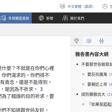
中文繁體（國語）
選
擇
多媒體圖書館
新聞
關於我們
語
言
雅各書
內容
大綱
不要
跟
世俗
做
朋
是
什麼
？
不
就是
在
你們
心裡
要
反抗
魔鬼
你們
渴求
的
，
你們
得
不
（
有
貪念
，
還是
不
能
得到
。
要
親近
上帝
（
，
是
因為
不
祈求
。
3
提防
驕傲
自大
（
13
們
為了
錯誤
的
目的
祈求
，
要
「
如果
是
耶和
你們
不
知道
跟
世俗
友好
，