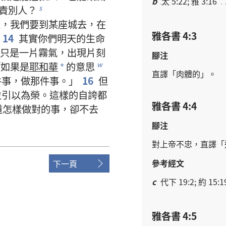
b
太 5:22; 雅 3:16
責
別人
？
s
天
，
我們
要
到
某
座
城
去
，
在
雅各書 4:3
14
其實
你們
明天
的
生命
只是
一
片
霧氣
，
出現
片刻
腳注
「
如果
是
耶和華
的
意思
w
*
直譯
「
肉體
的
」。
件
事
，
做
那
件
事
。」
16
但
並
引
以
為
榮
。
這樣
的
自誇
都
雅各書 4:4
道
怎樣
做
對
的
事
，
卻
不
去
腳注
對
上帝
不忠
，
直譯
「
參考經文
下一頁
c
代下 19:2; 約 15:19
雅各書 4:5