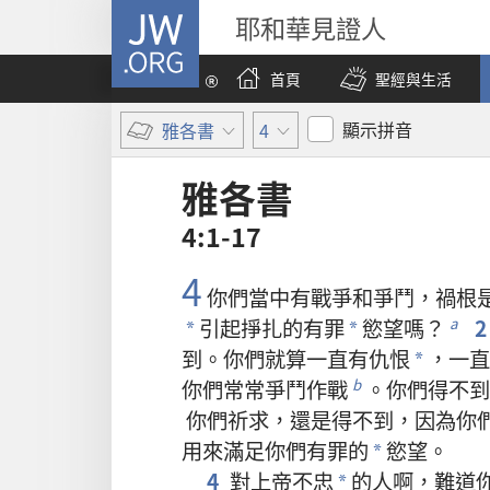
JW.ORG
耶和華見證人
首頁
聖經與生活
顯示拼音
雅各書
4
雅各書
4:1-17
4
你們
當中
有
戰爭
和
爭鬥
，
禍根
引起
掙扎
的
有
罪
慾望
嗎
？
2
a
*
*
到
。
你們
就算
一直
有
仇恨
，
一直
*
你們
常常
爭鬥
作戰
。
你們
得
不
到
b
你們
祈求
，
還是
得
不
到
，
因為
你
用
來
滿足
你們
有
罪
的
慾望
。
*
4
對
上帝
不忠
的
人
啊
，
難道
*