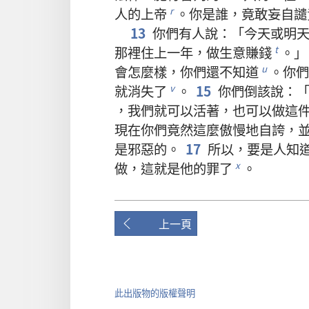
人
的
上帝
。
你
是
誰
，
竟
敢
妄
自
譴
r
13
你們
有
人
說
：「
今天
或
明
那裡
住
上
一
年
，
做
生意
賺
錢
。」
t
會
怎麼樣
，
你們
還
不
知道
。
你們
u
就
消失
了
。
15
你們
倒
該
說
：
v
，
我們
就
可以
活
著
，
也
可以
做
這
現在
你們
竟然
這麼
傲慢
地
自誇
，
是
邪惡
的
。
17
所以
，
要是
人
知
做
，
這
就是
他
的
罪
了
。
x
上一頁
此出版物的版權聲明