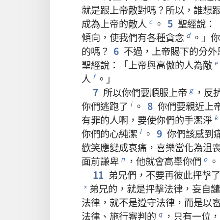
就是
跟
上帝
敵對
嗎
？
所以
，
誰
想
成為
上帝
的
敵人
。
5
聖經
說
：
c
傾向
，
使
我們
有
各
種
貪念
。」
你
d
的
嗎
？
6
不過
，
上帝
賜
下
的
分外
聖經
說
：「
上帝
與
高傲
的
人
為
敵
e
人
。」
f
7
所以
你們
要
順服
上帝
，
反
g
你們
逃跑
了
。
8
你們
要
親近
上
i
有
罪
的
人
啊
，
要
使
你們
的
手
潔淨
k
你們
的
心
純潔
。
9
你們
該
感到
l
歡笑
應
變
成
哀痛
，
喜樂
當
化
為
沮
面前
謙卑
，
他
就
會
高舉
你們
。
n
o
11
弟兄們
，
不要
再
彼此
抨擊
弟兄
的
，
就是
抨擊
法律
，
妄
自
譴
*
法律
，
就
不
是
遵守
法律
，
而
是
以
法律
、
施行
審判
的
，
只有
一
位
，
q