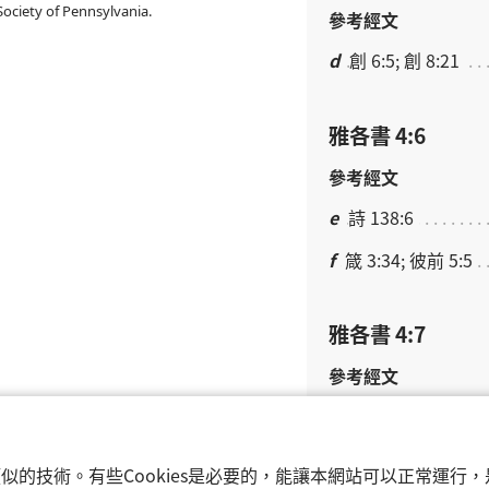
ociety of Pennsylvania.
參考經文
d
創 6:5; 創 8:21
雅各書 4:6
參考經文
e
詩 138:6
f
箴 3:34; 彼前 5:5
雅各書 4:7
參考經文
g
來 12:9; 彼前 2:17
h
弗 4:27; 弗 6:11
和類似的技術。有些Cookies是必要的，能讓本網站可以正常運