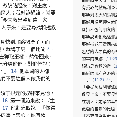
耶穌
讚美
天父
，
因
8
撒該
站
起來
，
對
主
說
：
有
愛心
的
撒馬利亞
給
窮人
；
我
敲詐
過
誰
，
就
要
耶穌
到
馬大
和
馬利
「
今天
救恩
臨到
這
一
家
耶穌
用
模範
禱告
教
人子
來
，
是
要
尋找
和
拯救
堅持不懈
的
朋友
的
耶穌
說明
他
驅逐
邪
穌
見
快
到
耶路撒冷
了
，
而
耶穌
描述
邪靈
回來
現
，
就
講
了
另
一
個
比喻
，
d
怎樣
的
人
才
真
的
有
去
獲取
王權
，
然後
回來
。
約拿
的
神跡
（
11:2
元
分
給
他們
，
對
他們
說
：
眼睛
是
身體
的
燈
（
。』
14
他
本
國
的
人
卻
耶穌
跟
法利賽派
的
我們
不要
這個
人
做
我們
的
了
（
11:37-54
）
「
要
提防
法利賽派
咐
領
了
銀元
的
奴隸
來
見
他
，
敬畏
上帝
，
不要
畏
16
第
一
個
前
來
說
：『
主
在
別人
面前
承認
基
』
17
他
對
這個
說
：『
做
得
愚蠢
的
富翁
的
比喻
小
的
事
上
忠心
，
你
有
權
「
不要
再
為
生命
憂