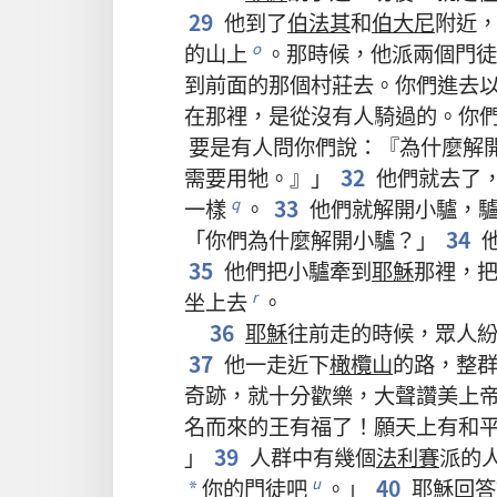
29
他
到
了
伯法其
和
伯大尼
附近
的
山
上
。
那
時候
，
他
派
兩
個
門徒
o
到
前面
的
那個
村莊
去
。
你們
進去
在
那裡
，
是
從
沒有
人
騎
過
的
。
你
要是
有
人
問
你們
說
：『
為什麼
解
需要
用
牠
。』」
32
他們
就
去
了
一樣
。
33
他們
就
解
開
小驢
，
q
「
你們
為什麼
解
開
小驢
？」
34
35
他們
把
小驢
牽
到
耶穌
那裡
，
坐
上去
。
r
36
耶穌
往
前
走
的
時候
，
眾人
37
他
一
走
近
下
橄欖山
的
路
，
整
奇跡
，
就
十分
歡樂
，
大聲
讚美
上
名
而
來
的
王
有
福
了
！
願
天
上
有
和
」
39
人群
中
有
幾
個
法利賽
派
的
你
的
門徒
吧
。」
40
耶穌
回答
u
*