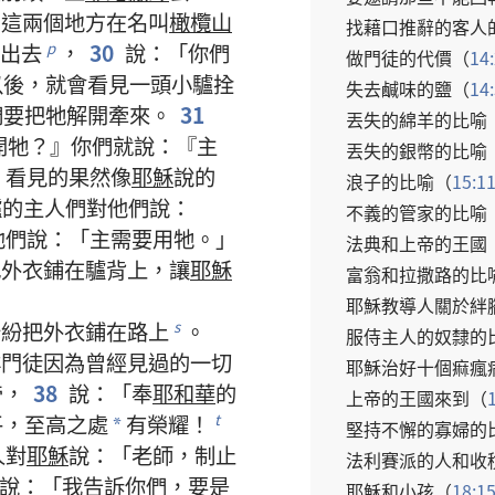
，
這
兩
個
地方
在
名叫
橄欖山
找
藉口
推辭
的
客人
出去
，
30
說
：「
你們
p
做
門徒
的
代價
（
14
以後
，
就
會
看見
一
頭
小驢
拴
失去
鹹味
的
鹽
（
14
們
要
把
牠
解
開
牽
來
。
31
丟失
的
綿羊
的
比喻
開
牠
？』
你們
就
說
：『
主
丟失
的
銀幣
的
比喻
，
看見
的
果然
像
耶穌
說
的
浪子
的
比喻
（
15:1
驢
的
主人們
對
他們
說
：
不義
的
管家
的
比喻
他們
說
：「
主
需要
用
牠
。」
法典
和
上帝
的
王國
把
外衣
鋪
在
驢背
上
，
讓
耶穌
富翁
和
拉撒路
的
比
耶穌
教導
人
關於
絆
紛紛
把
外衣
鋪
在
路上
。
s
服侍
主人
的
奴隸
的
群
門徒
因為
曾經
見
過
的
一切
耶穌
治
好
十
個
痲瘋
帝
，
38
說
：「
奉
耶和華
的
上帝
的
王國
來
到
（
平
，
至高
之
處
有
榮耀
！
t
*
堅持不懈
的
寡婦
的
人
對
耶穌
說
：「
老師
，
制止
法利賽派
的
人
和
收
說
：「
我
告訴
你們
，
要是
耶穌
和
小孩
（
18:1