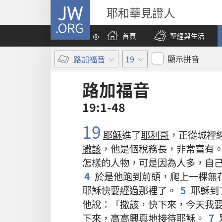
JW.ORG
耶和華見證人
首頁
聖經與生活
顯示拼音
路加福音
19
路加福音
19:1-48
19
耶穌
進
了
耶利哥
，
正
從
城
裡
撒該
，
他
是
個
稅務長
，
非常
富有
怎樣
的
人物
，
可是
因為
人
多
，
自
4
於是
他
跑
到
前頭
，
爬
上
一
棵
無
耶穌
快要
經過
那裡
了
。
5
耶穌
到
他
說
：「
撒該
，
快
下來
，
今天
我
下來
，
高高興興
地
接待
耶穌
。
7