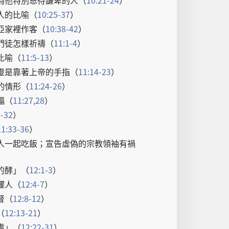
為
他
特別
恩待
謙卑
的
人
（
10:21-24
）
人
的
比喻
（
10:25-37
）
亞
家
裡
作客
（
10:38-42
）
門徒
怎樣
祈禱
（
11:1-4
）
比喻
（
11:5-13
）
靈
是
靠
著
上帝
的
手指
（
11:14-23
）
的
情形
（
11:24-26
）
福
（
11:27,28
）
9-32
）
11:33-36
）
人
一起
吃飯
；
宣告
虛偽
的
宗教
領袖
有
禍
的
酵
」（
12:1-3
）
懼
人
（
12:4-7
）
督
（
12:8-12
）
（
12:13-21
）
慮
」（
12:22-31
）