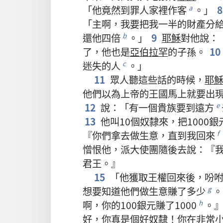
「
他
竟然
到
罪人
家
裡
作客
。」
a
「
主
啊
，
我
要
把
我
一半
的
財產
分
還
他
四
倍
。」
9
耶穌
對
他
說
：
b
了
，
他
也
是
亞伯拉罕
的
子孫
。
10
迷失
的
人
。」
c
11
眾人
聽
這些
話
的
時候
，
耶
他們
以為
上帝
的
王國
馬上
就
要
出
12
說
：「
有
一
個
貴族
要
到
遠方
e
13
他
叫
10
個
奴隸
來
，
把
1000
銀
『
你們
拿
去
做
生意
，
直到
我
回來
f
憎恨
他
，
派
大使團
隨後
去
說
：『
君王
。』
15
「
他
獲取
王權
回來
後
，
吩
想
要
知道
他們
做
生意
賺
了
多少
。
g
啊
，
你
的
100
銀元
賺
了
1000
。
h
好
，
你
真
是
個
好
奴隸
！
你
在
非常