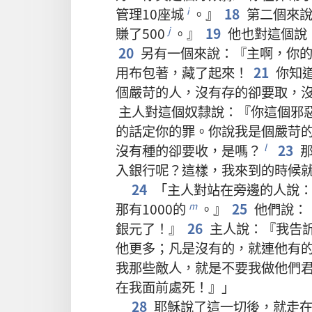
管理
10
座
城
。』
18
第
二
個
來
i
賺
了
500
。』
19
他
也
對
這個
說
j
20
另
有
一
個
來
說
：『
主
啊
，
你
用
布
包
著
，
藏
了
起來
！
21
你
知
個
嚴苛
的
人
，
沒有
存
的
卻
要
取
，
主人
對
這個
奴隸
說
：『
你
這個
邪
的
話
定
你
的
罪
。
你
說
我
是
個
嚴苛
沒有
種
的
卻
要
收
，
是
嗎
？
23
l
入
銀行
呢
？
這樣
，
我
來
到
的
時候
24
「
主人
對
站
在
旁邊
的
人
說
那
有
1000
的
。』
25
他們
說
：
m
銀元
了
！』
26
主人
說
：『
我
告
他
更
多
；
凡是
沒有
的
，
就
連
他
有
我
那些
敵人
，
就是
不要
我
做
他們
在
我
面前
處死
！』」
28
耶穌
說
了
這
一切
後
，
就
走