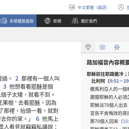
中文繁體（國語）
選
擇
多媒體圖書館
新聞
關於我們
語
言
路加福音
內容
概
耶穌
前往
耶路撒冷
；
經過
。
2
那裡
有
一
個
人
叫
比利阿
（
9:51－19
。
3
他
想
看看
耶穌
是
個
撒馬利亞人
的
一
個
己
個子
太
矮
，
就
看
不
到
。
跟隨
耶穌
的
人
必須
花果樹
去
看
耶穌
，
因為
*
耶穌
派
70
個
人
出去
了
那裡
，
抬頭
一
看
，
就
對
宣告
不
肯
悔改
的
哥
要
去
你
的
家
。」
6
他
馬上
那
70
個
人
回來
（
10
眾人
看見
就
竊竊私議
說
：