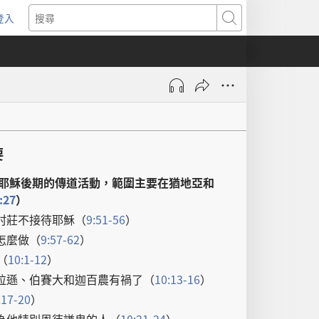
登入
（開
搜
啟
尋
新
視
窗）
要
耶穌
後期
的
傳道
活動
，
範圍
主要
在
猶地亞
和
:27
）
村莊
不
接待
耶穌
（
9:51-56
）
怎麼
做
（
9:57-62
）
（
10:1-12
）
拉遜
、
伯賽大
和
迦百農
有
禍
了
（
10:13-16
）
:17-20
）