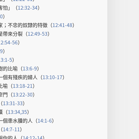
害怕
」（
12:32-34
）
40
）
家
；
不忠
的
奴隸
的
特徵
（
12:41-48
）
是
帶
來
分裂
（
12:49-53
）
12:54-56
）
59
）
13:1-5
）
樹
的
比喻
（
13:6-9
）
一
個
有
殘疾
的
婦人
（
13:10-17
）
比喻
（
13:18-21
）
窄門
（
13:22-30
）
（
13:31-33
）
嘆
（
13:34,35
）
一
個
患
水腫
的
人
（
14:1-6
）
（
14:7-11
）
報
你
的
人
（
14:12-14
）