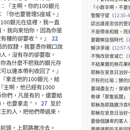
說
：『
主
啊
，
你
的
100
銀元
「
小群羊
啊
，
不要
：『
你
也
要
管理
5
座
城
。』
警醒
守望
（
12:35-
的
100
銀元
在
這裡
，
我
一直
認
出
誰
是
忠信
的
管
道
，
我
向來
怕
你
，
因為
你
是
不
是
帶
來
和睦
，
而
沒有
種
的
卻
要
收
。』
22
k
要
觀察
這個
時代
（
惡
的
奴隸
，
我
要
憑
你
親口
說
解決
爭端
（
12:57-
的
人
，
沒有
存
的
卻
要
取
，
不
悔改
就
會
滅亡
（
那
你
為什麼
不
把
我
的
銀元
存
不
結
果實
的
無花果
就
可以
連本帶利
收回
了
。』
耶穌
在
安息日
治
好
：『
拿
走
他
的
100
銀元
，
給
芥籽
的
比喻
；
酵
的
『
主
啊
，
他
已經
有
1000
要
竭盡全力
，
穿
過
訴
你們
，
凡是
有
的
，
還
要
給
希律
「
那
隻
狐狸
」
的
，
也
要
拿
走
。
27
至於
n
耶穌
為
耶路撒冷
哀
君王
的
人
，
把
他們
帶
過來
，
耶穌
在
安息日
治
好
要
做
個
謙卑
的
客人
在
前頭
，
上
耶路撒冷
去
。
要
邀請
那些
不
能
回