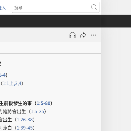
登入
（開
搜
啟
尋
新
視
窗）
要
1-4
）
（
1:1
上
,
3,4
）
）
生
前後
發生
的
事
（
1:5-80
）
約翰
將
會
出生
（
1:5-25
）
會
出生
（
1:26-38
）
利莎白
（
1:39-45
）