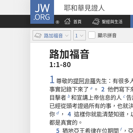
JW.ORG
耶和華見證人
首頁
聖經與生活
顯示拼音
路加福音
1
路加福音
1:1-80
1
尊敬
的
提阿非羅
先生
：
有
很
多
事實
記錄
下來
了
。
2
他們
寫
下
a
目擊者
和
宣講
上帝
信息
的
人
告
b
c
已經
從頭
考證
過
所有
的
事
，
也
就
你
，
4
這樣
你
就
能
清楚
知道
，
d
都
是
真實
的
。
5
猶地亞
王
希律
在位
期間
，
f