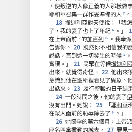
，
使
叛逆
的
人
像
正義
的
人
那樣
做
耶和華
召集
一
群
作
妥
準備
的
人
。
t
18
撒迦利亞
對
天使
說
：「
我
了
，
我
的
妻子
也
上
了
年紀
。」
u
在
上帝
面前
的
加百列
。
我
奉
派
v
w
告訴
你
。
20
既然
你
不
相信
我
的
說話
，
直到
這
一切
發生
的
時候
。
x
實現
。」
21
民眾
在
等候
撒迦利
出來
，
就
覺得
奇怪
。
22
他
出來
意識
到
他
在
聖所
裡
看見
了
異象
。
出
話
來
。
23
履行
聖職
的
日子
結
24
一
段
時間
之後
，
他
的
妻子
沒有
出門
。
她
說
：
25
「
耶和華
在
眾人
面前
的
恥辱
除去
了
。」
y
26
她
懷孕
的
第
六
個
月
，
上帝
座
名叫
拿撒勒
的
城
去
，
27
要
見