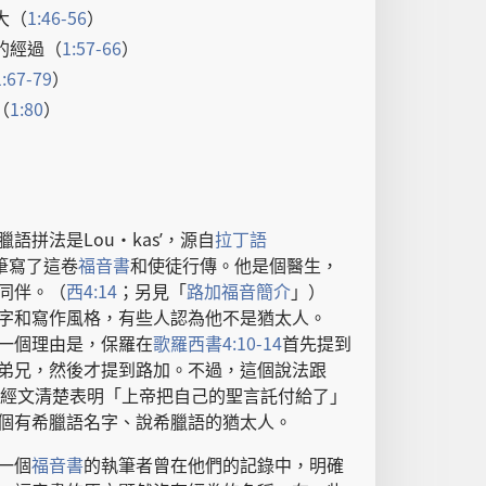
大
（
1:46-56
）
的
經過
（
1:57-66
）
1:67-79
）
（
1:80
）
臘語
拼法
是
Lou·kasʹ，
源
自
拉丁語
筆
寫
了
這
卷
福音書
和
使徒行傳
。
他
是
個
醫生
，
同伴
。（
西
4:14
；
另
見
「
路加福音
簡介
」）
字
和
寫作
風格
，
有些
人
認為
他
不
是
猶太人
。
一
個
理由
是
，
保羅
在
歌羅西書
4:10-14
首先
提
到
弟兄
，
然後
才
提
到
路加
。
不過
，
這個
說法
跟
經文
清楚
表明
「
上帝
把
自己
的
聖言
託付
給
了
」
個
有
希臘語
名字
、
說
希臘語
的
猶太人
。
一
個
福音書
的
執筆者
曾
在
他們
的
記錄
中
，
明確