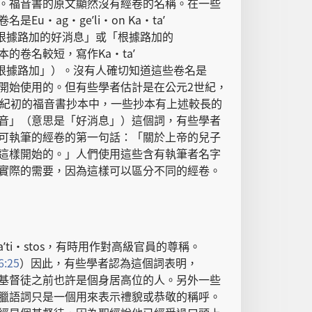
。
福音書
的
原文
顯然
沒有
經卷
的
名稱
。
在
一些
卷名
是
Eu·ag·geʹli·on Ka·taʹ
根據
路加
的
好消息
」
或
「
根據
路加
的
本
的
卷名
較
短
，
寫作
Ka·taʹ
根據
路加
」）。
沒有
人
確切
知道
這些
卷名
是
開始
使用
的
。
但
有些
學者
估計
是
在
公元
2
世紀
，
紀
初
的
福音書
抄本
中
，
一些
抄本
有
上述
較
長
的
音
」（
意思
是
「
好消息
」）
這個
詞
，
有些
學者
可
執筆
的
經卷
的
第
一
句
話
：「
關於
上帝
的
兒子
這樣
開始
的
。」
人們
使用
這些
含有
執筆者
名字
實際
的
需要
，
因為
這樣
可以
區分
不
同
的
經卷
。
aʹti·stos，
有時
用
作
對
高級
官員
的
尊稱
。
6:25
）
因此
，
有些
學者
認為
這個
詞
表明
，
基督徒
之前
也許
是
個
身
居
高位
的
人
。
另外
一些
臘
語詞
只是
一
個
用
來
表示
禮貌
或
恭敬
的
稱呼
。