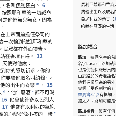
馬利亞
尊
耶和華
為
人
，
名叫
伊利莎白
。
6
約翰
出生
以及
取名
，
按照
耶和華
的
一切
誡命
撒迦利亞
的
預言
（
可是
他們
無兒無女
，
因為
約翰
在
曠野
的
生活
。
他
在
上帝
面前
擔任
祭司
的
這
一
次
輪
到
他
進
耶和華
的
路加福音
，
民眾
都
在
外面
禱告
。
，
站
在
香壇
右邊
。
12
路加
這個
名字
的
希
3
天使
對
他
說
：
名字
Lucas。
路加
執
也
是
使徒
保羅
忠貞
的
聽
到
你
的
懇切
祈求
。
你
的
由於
路加
的
希臘語
名
，
你
要
給
他
取名
叫
約翰
。
l
他們
這樣
認為
的
另外
因
他
的
出生
而
喜樂
。
15
m
幾
個
「
受
過
割禮
的
」
人
。
他
什麼
酒
都
不可
喝
n
*
羅馬書
3:1,2
有
抵觸
，
16
他
會
使
許多
以色列
人
猶太人
。
路加
可能
是
17
他
會
有
以利亞
的
氣魄
路加福音
沒有
任何
親
的
心
變
得
像
小孩
的
一樣
s