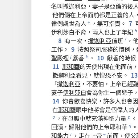
名叫
撒迦利亞
，
妻子
是
亞倫
的
後
他們
倆
在
上帝
面前
都
是
正義
的
人
律例
處世
為人
，
無可指責
。
7
*
伊利莎白
不育
，
兩
人
也
上
了
年紀
h
8
有
一
次
，
撒迦利亞
值班
，
i
工作
。
9
按照
祭司
服務
的
慣例
，
聖殿
裡
獻
香
。
10
獻
香
的
時候
j
k
11
耶和華
的
天使
出現
在
他
面前
撒迦利亞
看見
，
就
惶恐不安
。
1
「
撒迦利亞
，
不要
怕
，
上帝
已經
妻子
伊利莎白
會
為
你
生
一
個
兒子
14
你
會
歡喜
快樂
，
許多
人
也
會
在
耶和華
眼
中
他
將
會
是
個
偉大
的
，
在
母腹
中
就
充滿
神聖力量
。
o
p
回頭
，
歸附
他們
的
上帝
耶和華
。
q
和
能力
，
走
在
上帝
前面
，
使
父
r
*