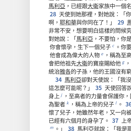
馬利亞
，
已經
跟
大衛
家族
中
一
個
28
天使
到
她
那裡
，
對
她
說
：「
啊
，
耶和華
與
你
同
在
了
！」
29
非常
不安
，
想
要
明白
這樣
的
問候
對
她
說
：「
馬利亞
，
不要
怕
，
你
你
會
懷孕
，
生
下
一
個
兒子
。
你
c
他
會
成為
偉大
的
人物
，
稱
為
至
e
會
把
他
祖先
大衛
的
寶座
賜
給
他
，
g
統治
雅各
的
子孫
，
他
的
王國
沒有
34
馬利亞
卻
對
天使
說
：「
我
這
怎麼
可能
呢
？」
35
天使
回答
身上
，
至高者
的
力量
會
保護
你
，
j
為
聖者
，
稱
為
上帝
的
兒子
。
3
k
l
懷
了
兒子
，
她
雖然
年老
，
又
一向
已經
有
六
個
月
的
身孕
了
。
37
上
。」
38
馬利亞
就
說
：「
我
是
m