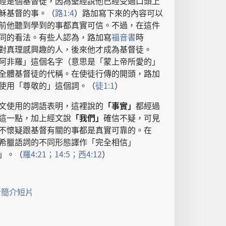
經
是
個
基督徒
，
因為
聖經
說
他
已經
受
過
口頭
上
穌
基督
的
事
。（
路
1:4
）
路加
寫
下來
的
內容
可以
前
他
聽
到
學
到
的
事
都
真實
可信
。
不過
，
在
這
件
同
的
看法
。
有些
人
認為
，
路加
寫
福音書
時
對
真理
感
興趣
的
人
，
後來
他
才
成為
基督徒
。
阿非羅
」
這個
名字
（
意思
是
「
蒙
上帝
所
愛
的
」
全體
基督徒
的
代稱
。
在
使徒行傳
的
開頭
，
路加
使用
「
尊敬
的
」
這個
詞
。（
徒
1:1
）
文
使用
的
詞語
表明
，
這裡
說
的
「
事實
」
都
經過
這
一
點
，
加
上
經文
說
「
我們
」
確信
不
疑
，
可見
不
懷疑
跟
基督
有關
的
事
都
是
真實
可靠
的
。
在
希臘
語詞
的
不
同
形態
譯
作
「
完全
相信
」
」。（
羅
4:21；
14:5；
西
4:12
）
音
簡介
短片