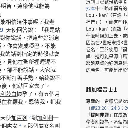
提
到
自己
就是
執筆者
事
明智
，
這樣
他
就
能
為
抄本
中
，
路加福音
的
」
Lou·kanʹ（
直譯
「
怎
能
相信
這
件
事
呢
？
我
老
福音
」），
而
有些
抄
Lou·kanʹ（
直譯
「
19
天使
回答
說
：「
我
是
站
什麼
時候
加
上去
，
或
對
你
說話
，
把
這些
好消息
因為
在
2
世紀
末
或
3
世
話
，
你
會
變
成
啞巴
，
不
能
卷名
。
至於
使用
「
福
我
的
話
到
指定
的
時候
就
會
說
，
這
可能
是
源
自
馬
亞
，
見
他
在
聖所
裡
遲遲
不
耶穌
基督
的
好消息
是
後
，
卻
不
能
說話
，
大家
就
的
卷名
，
可能
是
出於
他
不斷
打
著
手勢
，
始終
說
不
束
後
，
他
就
回家
去
了
。
路加福音 1:1
伊利莎白
懷孕
了
，
有
五
個
月
尊敬
的
希臘語
是
kr
現在
眷顧
我
，
恩待
我
，
把
我
（
徒
23:26；
24:3；
2
「
提阿非羅
」
在
成為
派
天使
加百列
到
加利利
一
z
學者
則
認為
，
這個
希
一
個
處女
。
那個
處女
名叫
a