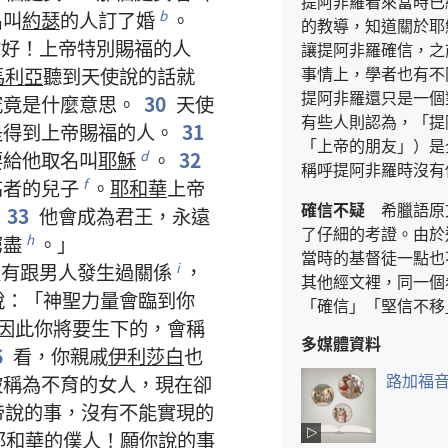
提阿非羅
看來
當時
已
名叫
約瑟
的
人
訂
了
婚
。
b
的
教導
，
知道
關於
耶
你
好
！
上帝
特別
賜
福
的
人
讓
提阿非羅
確信
，
之
事情
上
，
學者
也
有
不
馬利亞
聽
到
天使
說
的
話
就
提阿非羅
還
只是
一
個
究竟
是
什麼
意思
。
30
天使
有些
人
則
認為
，「
提
是
得到
上帝
賜
福
的
人
。
31
「
上帝
的
朋友
」）
是
要
給
他
取名
叫
耶穌
。
32
d
稱呼
提阿非羅
時
沒有
高者
的
兒子
。
耶和華
上帝
f
確信
不
疑
希臘語
原
33
他
會
成為
君王
，
永遠
了
仔細
的
考證
。
由於
窮盡
。」
h
當時
的
基督徒
一點
也
沒有
跟
男人
發生
過
關係
，
i
其他
經文
裡
，
同
一
個
說
：「
神聖力量
會
臨到
你
「
確信
」「
堅信
不
移
因此
你
將要
生
下
的
，
會
稱
多媒體資料
6
看
，
你
親戚
伊利莎白
也
路加福
被
稱
為
不育
的
女人
，
現在
卻
帝
說
的
事
，
沒有
不
能
實現
的
耶和華
的
僕人
！
願
你
說
的
事