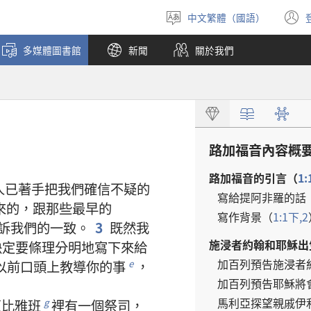
中文繁體（國語）
選
擇
多媒體圖書館
新聞
關於我們
語
言
路加福音
內容
概
路加福音
的
引言
（
1:
人
已
著手
把
我們
確信
不
疑
的
寫
給
提阿非羅
的
話
來
的
，
跟
那些
最
早
的
寫作
背景
（
1:1
下
,2
訴
我們
的
一致
。
3
既然
我
施浸者
約翰
和
耶穌
出
決定
要
條理
分明
地
寫
下來
給
加百列
預告
施浸者
以前
口頭
上
教導
你
的
事
，
e
加百列
預告
耶穌
將
馬利亞
探望
親戚
伊
亞比雅
班
裡
有
一
個
祭司
，
g