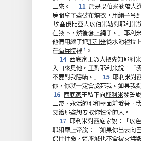
上來
。」
11
於是
以伯米勒
帶
人
房間
拿
了
些
破布
爛衣
，
用
繩子
吊
埃塞俄比亞
人
以伯米勒
對
耶利米
在
腋
下
，
然後
套
上
繩子
。」
耶利
他們
用
繩子
把
耶利米
從
水池
裡
拉
在
衛兵院
裡
。
l
14
西底家
王
派
人
把
先知
耶利
入口
來
見
他
。
王
對
耶利米
說
：「
不要
對
我
隱瞞
。」
15
耶利米
對
你
，
你
就
一定
會
處死
我
。
如果
我
16
西底家
王
私下
向
耶利米
發誓
上帝
、
永活
的
耶和華
面前
發誓
，
交
給
那些
想
要
取
你
性命
的
人
。」
17
耶利米
對
西底家
說
：「
以
耶和華
上帝
說
：『
如果
你
出去
向
保
住
性命
，
這
座
城
也
不
會
被
火
燒