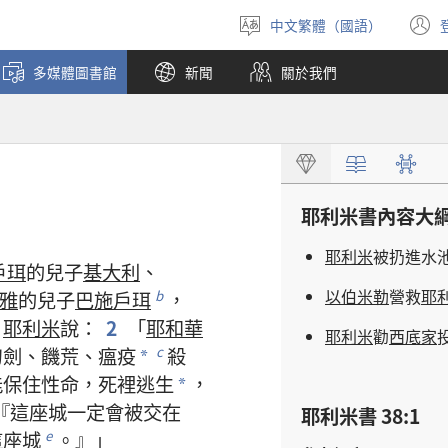
中文繁體（國語）
選
擇
多媒體圖書館
新聞
關於我們
語
言
耶利米書
內容
大
耶利米
被
扔
進
水
戶珥
的
兒子
基大利
、
以伯米勒
營救
耶
雅
的
兒子
巴施戶珥
，
b
。
耶利米
說
：
2
「
耶和華
耶利米
勸
西底家
刀劍
、
饑荒
、
瘟疫
殺
c
*
能
保
住
性命
，
死裡逃生
，
*
『
這
座
城
一定
會
被
交
在
耶利米書 38:1
這
座
城
。』」
e