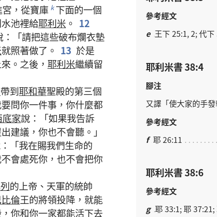
進
宮
，
從
寶庫
下面
的
一
個
k
參考經文
到
水池
裡
給
耶利米
。
12
e
王下 25:1, 2; 代下 
說
：「
請
把
這些
破布
爛衣
墊
米
就
照
著
做
了
。
13
於是
上來
。
之後
，
耶利米
繼續
留
耶利米書 38:4
腳注
米
帶
到
耶和華
聖殿
的
第
三
個
又
譯
「
使
大家
的
手
發
我
要
問
你
一
件
事
，
你
什麼
都
西底家
說
：「
如果
我
告訴
參考經文
提
出
建議
，
你
也
不
會
聽
。」
f
耶 26:11
說
：「
我
在
賜
我們
生命
的
我
不
會
處死
你
，
也
不
會
把
你
耶利米書 38:6
色列
的
上帝
、
天軍
的
統帥
參考經文
巴比倫
王
的
將領
投降
，
就
能
g
耶 33:1; 耶 37:21;
毀
，
你
和
你
一
家
都
能
活
下去