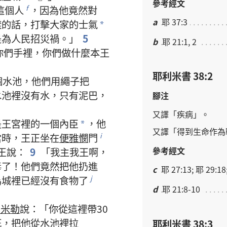
參考經文
這個
人
，
因為
他
竟然
對
f
a
耶 37:3
樣
的
話
，
打擊
大家
的
士氣
*
是
為
人民
招
災禍
。」
5
b
耶 21:1, 2
你們
手
裡
，
你們
做
什麼
本
王
耶利米書 38:2
個
水池
，
他們
用
繩子
把
水池
裡
沒有
水
，
只有
泥巴
，
腳注
又
譯
「
疾病
」。
是
王宮
裡
的
一
個
內臣
，
他
*
又
譯
「
得到
生命
作為
當時
，
王
正
坐
在
便雅憫
門
i
參考經文
王
說
：
9
「
我
主
我
王
啊
，
毒
了
！
他們
竟然
把
他
扔
進
c
耶 27:13; 耶 29:18
為
城
裡
已經
沒有
食物
了
j
d
耶 21:8-10
伯米勒
說
：「
你
從
這裡
帶
30
死
，
把
他
從
水池
裡
拉
耶利米書 38:3