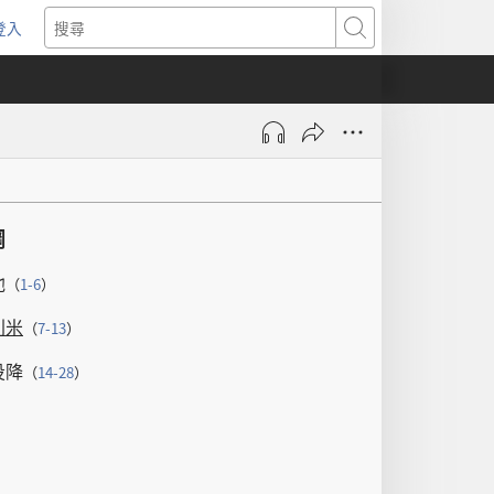
登入
（開
搜
啟
尋
新
視
窗）
綱
池
（
1-6
）
利米
（
7-13
）
投降
（
14-28
）