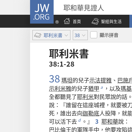
JW.ORG
耶和華見證人
首頁
聖經與生活
顯示拼音
耶利米書
38
耶利米書
38:1-28
38
瑪坦
的
兒子
示法提雅
、
巴施
示利米雅
的
兒子
猶甲
，
以及
瑪基
a
全都
聽見
了
耶利米
對
民眾
說
的
話
說
：『
誰
留
在
這
座
城
裡
，
就
要
被
死
，
誰
出去
向
迦勒底
人
投降
，
就
可以
活
下去
。』
3
耶和華
說
：
d
巴比倫
王
的
軍隊
手
中
，
他
要
攻陷