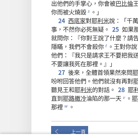
出
他們
的
手掌
心
，
你
會
被
巴比倫
你
而
被
火
燒毀
。」
s
24
西底家
對
耶利米
說
：「
千
事
，
不然
你
必
死
無疑
。
25
如果
就
問
你
：『
你
對
王
說
了
什麼
？
請
隱瞞
，
我們
不
會
殺
你
。
王
對
你
說
t
他們
：『
我
只是
請求
王
不要
把
我
不要
讓
我
死
在
那裡
。』」
27
後來
，
全體
首領
果然
來
問
吩咐
回答
他們
。
他們
就
沒有
再
對
聽見
王
和
耶利米
的
對話
。
28
耶
直到
耶路撒冷
淪陷
的
那
一
天
。
耶
v
那裡
。
w
上一頁