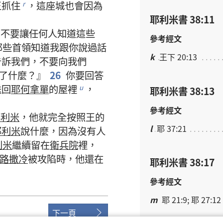
王
抓
住
，
這
座
城
也
會
因為
r
耶利米書 38:11
萬
不要
讓
任何
人
知道
這些
參考經文
那些
首領
知道
我
跟
你
說
過
話
k
王下 20:13
告訴
我們
，
不要
向
我們
了
什麼
？』
26
你
要
回答
送
回
耶何拿單
的
屋
裡
，
u
耶利米書 38:13
參考經文
耶利米
，
他
就
完全
按照
王
的
l
耶 37:21
耶利米
說
什麼
，
因為
沒有
人
利米
繼續
留
在
衛兵院
裡
，
路撒冷
被
攻陷
時
，
他
還
在
耶利米書 38:17
參考經文
m
耶 21:9; 耶 27:12
下一頁