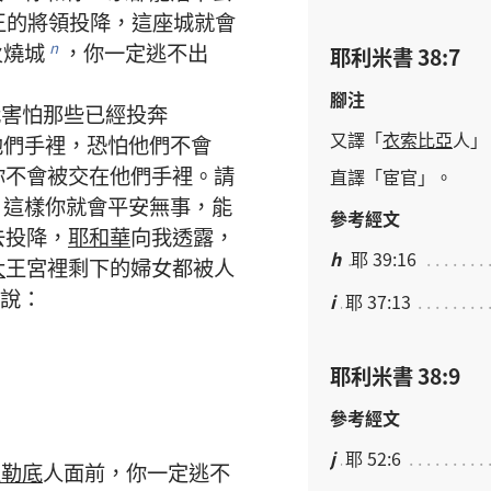
王
的
將領
投降
，
這
座
城
就
會
火
燒
城
，
你
一定
逃
不
出
n
耶利米書 38:7
腳注
我
害怕
那些
已經
投奔
又
譯
「
衣索比亞
人
」
他們
手
裡
，
恐怕
他們
不
會
你
不
會
被
交
在
他們
手
裡
。
請
直譯
「
宦官
」。
。
這樣
你
就
會
平安無事
，
能
參考經文
去
投降
，
耶和華
向
我
透露
，
h
耶 39:16
大
王宮
裡
剩
下
的
婦女
都
被
人
說
：
i
耶 37:13
耶利米書 38:9
參考經文
j
耶 52:6
迦勒底
人
面前
，
你
一定
逃
不