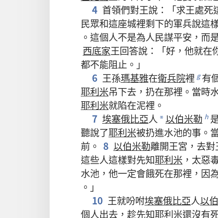
4
首領們
對
王
說
：「
求
王
處死
民眾
和
這
座
城
裡
剩
下
的
軍兵
說
這
。
這個
人
不
是
為
人民
謀
平安
，
而
西底家
王
回答
說
：「
好
，
他
就
在
都
不
能
阻止
。」
6
王孫
瑪基雅
在
衛兵院
裡
有
g
耶利米
吊
下去
，
扔
在
那裡
。
當時
耶利米
就
陷
在
泥
裡
。
7
埃塞俄比亞
人
以伯米勒
h
*
聽說
了
耶利米
被
扔
進
水池
的
事
。
前
。
8
以伯米勒
離開
王宮
，
去
對
這些
人
這樣
對
先知
耶利米
，
太
惡
水池
，
他
一定
會
餓
死
在
那裡
，
因
。」
10
王
就
吩咐
埃塞俄比亞
人
以
個
人
出去
，
趁
先知
耶利米
還
沒有