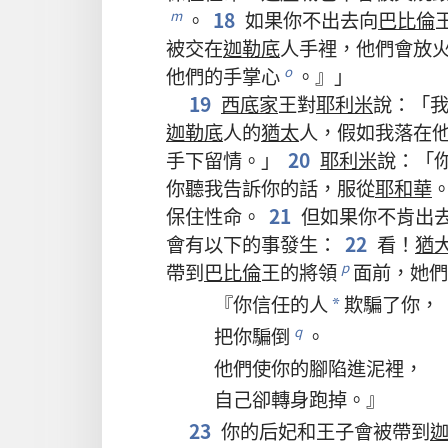
。
18
如果
你
不
出去
向
巴比倫
m
被
交
在
迦勒底
人
手
裡
，
他們
會
放
他們
的
手掌
心
。』」
o
19
西底家
王
對
耶利米
說
：「
迦勒底
人
的
猶太
人
，
假如
我
落
在
手下留情
。」
20
耶利米
說
：「
你
聽
我
告訴
你
的
話
，
服從
耶和華
保
住
性命
。
21
但
如果
你
不
肯
出
會
有
以下
的
事
發生
：
22
看
！
猶
帶
到
巴比倫
王
的
將領
面前
，
她們
p
『
你
信任
的
人
欺騙
了
你
，
*
把
你
騙
倒
。
q
他們
使
你
的
腳
陷
進
泥
裡
，
自己
卻
轉身
跑
掉
。』
23
你
的
后妃
和
王子
會
被
帶
到