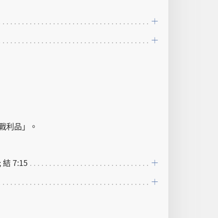
戰利品
」。
; 結 7:15